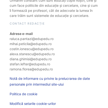
Urmărim constant cum sunt educați copiii noștri, cine și
cum face politicile din educație și cercetare, cine și cum
îi formează pe profesori, cât de adecvate la lumea în
care trăim sunt sistemele de educație și cercetare.
CONTACT REDACȚIE
Adrese e-mail
raluca.pantazi@edupedu.ro
mihai.peticila@edupedu.ro
costin.ionescu@edupedu.ro
alexa.stanescu@edupedu.ro
diana.ghimisi@edupedu.ro
stefan.lefter@edupedu.ro
ramona.florea@edupedu.ro
Notă de informare cu privire la prelucrarea de date
personale prin intermediul site-ului
Politica de cookie
Modifică setarile cookie-urilor