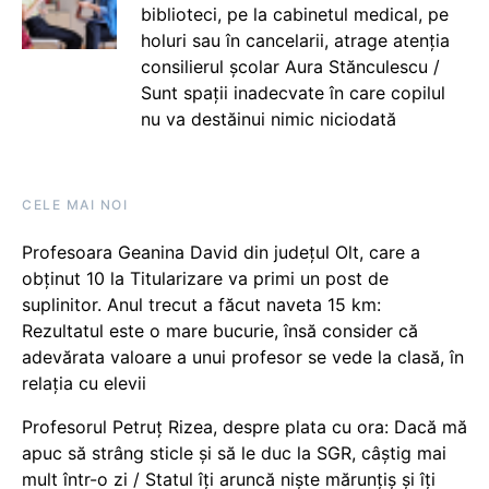
biblioteci, pe la cabinetul medical, pe
holuri sau în cancelarii, atrage atenția
consilierul școlar Aura Stănculescu /
Sunt spații inadecvate în care copilul
nu va destăinui nimic niciodată
CELE MAI NOI
Profesoara Geanina David din județul Olt, care a
obținut 10 la Titularizare va primi un post de
suplinitor. Anul trecut a făcut naveta 15 km:
Rezultatul este o mare bucurie, însă consider că
adevărata valoare a unui profesor se vede la clasă, în
relația cu elevii
Profesorul Petruț Rizea, despre plata cu ora: Dacă mă
apuc să strâng sticle și să le duc la SGR, câștig mai
mult într-o zi / Statul îți aruncă niște mărunțiș și îți