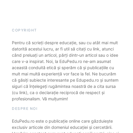
COPYRIGHT
Pentru că scrieți despre educație, sau cu atât mai mult
datorită acestui lucru, ar fi util să citați cu link, atunci
când preluați un articol, părți dintr-un articol sau o idee
care v-a inspirat. Noi, la EduPedu.ro ne-am asumat
această conduită etică și sperăm că și publicațiile cu
mult mai multă experiență vor face la fel. Ne bucurăm
că găsiți subiecte interesante pe Edupedu.ro și suntem
siguri că înțelegeți rugămintea noastră de a cita sursa
(cu link), ca o declarație reciprocă de respect și
profesionalism. Vă mulțumim!
DESPRE NOI
EduPedu.ro este o publicație online care găzduiește
exclusiv articole din domeniul educației și cercetării.