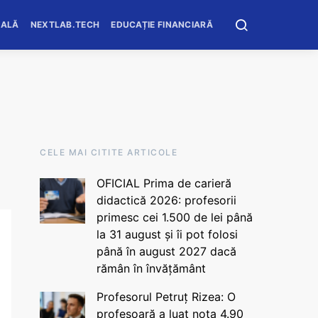
OALĂ
NEXTLAB.TECH
EDUCAȚIE FINANCIARĂ
CELE MAI CITITE ARTICOLE
OFICIAL Prima de carieră
didactică 2026: profesorii
primesc cei 1.500 de lei până
la 31 august și îi pot folosi
până în august 2027 dacă
rămân în învățământ
Profesorul Petruț Rizea: O
profesoară a luat nota 4.90