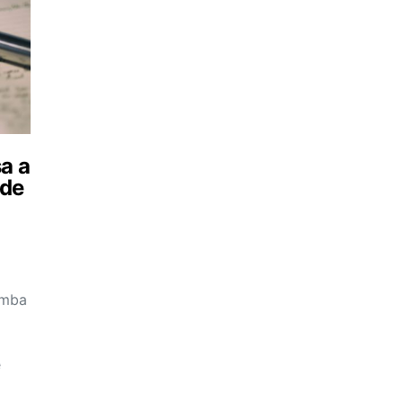
a a
 de
imba
e