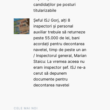
candidaților pe posturi
titularizabile
Șeful ISJ Gorj, alți 8
inspectori și personal
auxiliar trebuie să returneze
peste 55.000 de lei, bani
acordați pentru decontarea
navetei, timp de peste un an
/ Inspectorul general, Marian
Staicu: La vremea aceea nu
eram inspector șef. ISJ ne-a
cerut să depunem
documente pentru
decontarea navetei
CELE MAI NOI