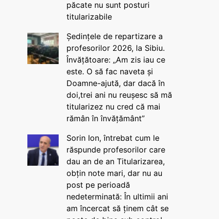
păcate nu sunt posturi
titularizabile
Ședințele de repartizare a
profesorilor 2026, la Sibiu.
Învățătoare: „Am zis iau ce
este. O să fac naveta și
Doamne-ajută, dar dacă în
doi,trei ani nu reușesc să mă
titularizez nu cred că mai
rămân în învățământ”
Sorin Ion, întrebat cum le
răspunde profesorilor care
dau an de an Titularizarea,
obțin note mari, dar nu au
post pe perioadă
nedeterminată: În ultimii ani
am încercat să ținem cât se