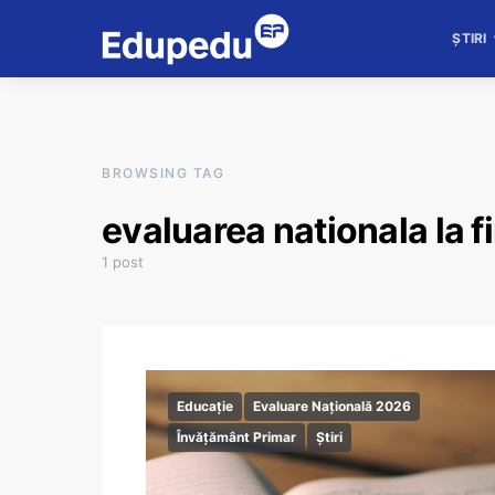
ȘTIRI
BROWSING TAG
evaluarea nationala la f
1 post
Educație
Evaluare Națională 2026
Învățământ Primar
Știri