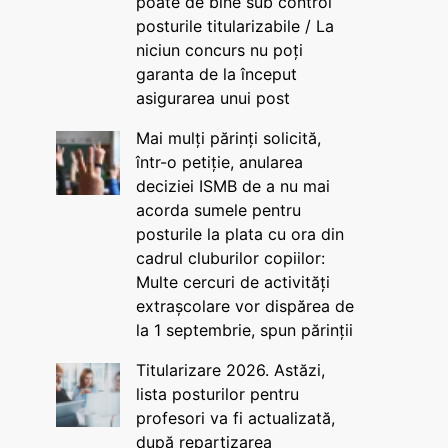
poate de bine sub control
posturile titularizabile / La
niciun concurs nu poți
garanta de la început
asigurarea unui post
Mai mulți părinți solicită,
într-o petiție, anularea
deciziei ISMB de a nu mai
acorda sumele pentru
posturile la plata cu ora din
cadrul cluburilor copiilor:
Multe cercuri de activități
extrașcolare vor dispărea de
la 1 septembrie, spun părinții
Titularizare 2026. Astăzi,
lista posturilor pentru
profesori va fi actualizată,
după repartizarea