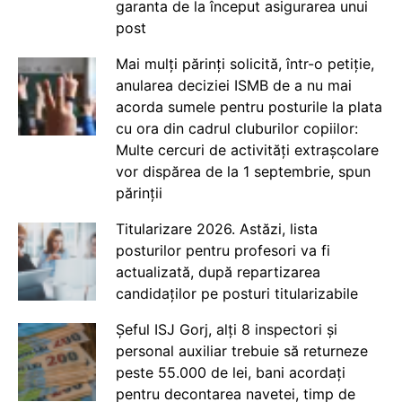
garanta de la început asigurarea unui
post
Mai mulți părinți solicită, într-o petiție,
anularea deciziei ISMB de a nu mai
acorda sumele pentru posturile la plata
cu ora din cadrul cluburilor copiilor:
Multe cercuri de activități extrașcolare
vor dispărea de la 1 septembrie, spun
părinții
Titularizare 2026. Astăzi, lista
posturilor pentru profesori va fi
actualizată, după repartizarea
candidaților pe posturi titularizabile
Șeful ISJ Gorj, alți 8 inspectori și
personal auxiliar trebuie să returneze
peste 55.000 de lei, bani acordați
pentru decontarea navetei, timp de