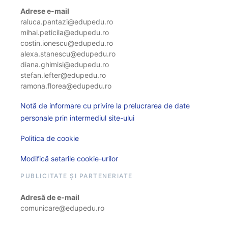
Adrese e-mail
raluca.pantazi@edupedu.ro
mihai.peticila@edupedu.ro
costin.ionescu@edupedu.ro
alexa.stanescu@edupedu.ro
diana.ghimisi@edupedu.ro
stefan.lefter@edupedu.ro
ramona.florea@edupedu.ro
Notă de informare cu privire la prelucrarea de date
personale prin intermediul site-ului
Politica de cookie
Modifică setarile cookie-urilor
PUBLICITATE ȘI PARTENERIATE
Adresă de e-mail
comunicare@edupedu.ro