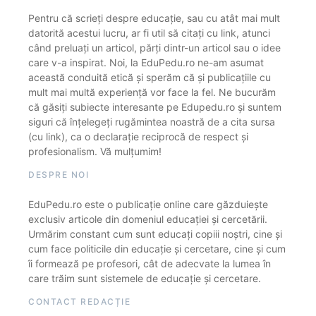
Pentru că scrieți despre educație, sau cu atât mai mult
datorită acestui lucru, ar fi util să citați cu link, atunci
când preluați un articol, părți dintr-un articol sau o idee
care v-a inspirat. Noi, la EduPedu.ro ne-am asumat
această conduită etică și sperăm că și publicațiile cu
mult mai multă experiență vor face la fel. Ne bucurăm
că găsiți subiecte interesante pe Edupedu.ro și suntem
siguri că înțelegeți rugămintea noastră de a cita sursa
(cu link), ca o declarație reciprocă de respect și
profesionalism. Vă mulțumim!
DESPRE NOI
EduPedu.ro este o publicație online care găzduiește
exclusiv articole din domeniul educației și cercetării.
Urmărim constant cum sunt educați copiii noștri, cine și
cum face politicile din educație și cercetare, cine și cum
îi formează pe profesori, cât de adecvate la lumea în
care trăim sunt sistemele de educație și cercetare.
CONTACT REDACȚIE