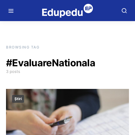
BROWSING TAG
#EvaluareNationala
3 posts
Știri