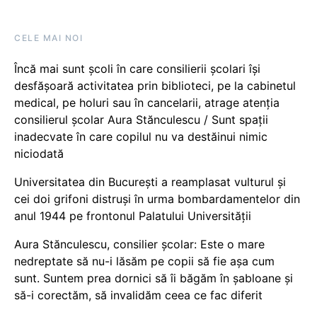
CELE MAI NOI
Încă mai sunt școli în care consilierii școlari își
desfășoară activitatea prin biblioteci, pe la cabinetul
medical, pe holuri sau în cancelarii, atrage atenția
consilierul școlar Aura Stănculescu / Sunt spații
inadecvate în care copilul nu va destăinui nimic
niciodată
Universitatea din București a reamplasat vulturul și
cei doi grifoni distruși în urma bombardamentelor din
anul 1944 pe frontonul Palatului Universității
Aura Stănculescu, consilier școlar: Este o mare
nedreptate să nu-i lăsăm pe copii să fie așa cum
sunt. Suntem prea dornici să îi băgăm în șabloane și
să-i corectăm, să invalidăm ceea ce fac diferit