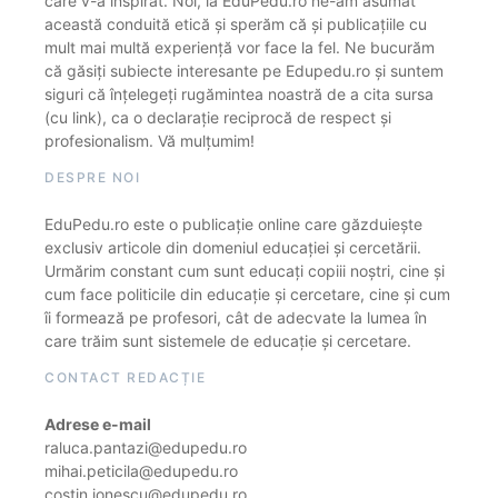
care v-a inspirat. Noi, la EduPedu.ro ne-am asumat
această conduită etică și sperăm că și publicațiile cu
mult mai multă experiență vor face la fel. Ne bucurăm
că găsiți subiecte interesante pe Edupedu.ro și suntem
siguri că înțelegeți rugămintea noastră de a cita sursa
(cu link), ca o declarație reciprocă de respect și
profesionalism. Vă mulțumim!
DESPRE NOI
EduPedu.ro este o publicație online care găzduiește
exclusiv articole din domeniul educației și cercetării.
Urmărim constant cum sunt educați copiii noștri, cine și
cum face politicile din educație și cercetare, cine și cum
îi formează pe profesori, cât de adecvate la lumea în
care trăim sunt sistemele de educație și cercetare.
CONTACT REDACȚIE
Adrese e-mail
raluca.pantazi@edupedu.ro
mihai.peticila@edupedu.ro
costin.ionescu@edupedu.ro