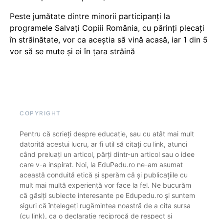
Peste jumătate dintre minorii participanți la
programele Salvați Copiii România, cu părinți plecați
în străinătate, vor ca aceștia să vină acasă, iar 1 din 5
vor să se mute și ei în țara străină
COPYRIGHT
Pentru că scrieți despre educație, sau cu atât mai mult
datorită acestui lucru, ar fi util să citați cu link, atunci
când preluați un articol, părți dintr-un articol sau o idee
care v-a inspirat. Noi, la EduPedu.ro ne-am asumat
această conduită etică și sperăm că și publicațiile cu
mult mai multă experiență vor face la fel. Ne bucurăm
că găsiți subiecte interesante pe Edupedu.ro și suntem
siguri că înțelegeți rugămintea noastră de a cita sursa
(cu link), ca o declarație reciprocă de respect și