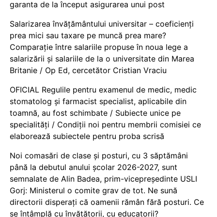
garanta de la început asigurarea unui post
Salarizarea învățământului universitar – coeficienți
prea mici sau taxare pe muncă prea mare?
Comparație între salariile propuse în noua lege a
salarizării și salariile de la o universitate din Marea
Britanie / Op Ed, cercetător Cristian Vraciu
OFICIAL Regulile pentru examenul de medic, medic
stomatolog și farmacist specialist, aplicabile din
toamnă, au fost schimbate / Subiecte unice pe
specialități / Condiții noi pentru membrii comisiei ce
elaborează subiectele pentru proba scrisă
Noi comasări de clase și posturi, cu 3 săptămâni
până la debutul anului școlar 2026-2027, sunt
semnalate de Alin Badea, prim-vicepreședinte USLI
Gorj: Ministerul o comite grav de tot. Ne sună
directorii disperați că oamenii rămân fără posturi. Ce
se întâmplă cu învățătorii, cu educatorii?