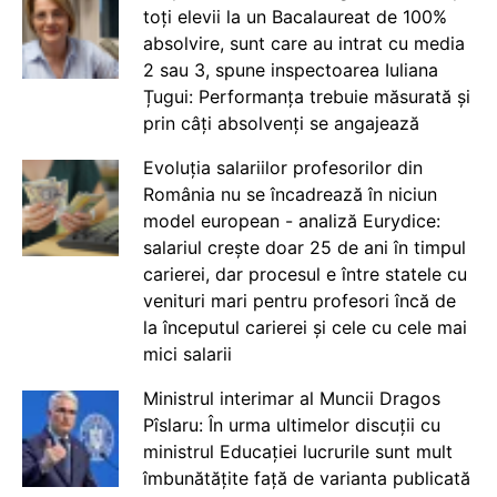
toți elevii la un Bacalaureat de 100%
absolvire, sunt care au intrat cu media
2 sau 3, spune inspectoarea Iuliana
Țugui: Performanța trebuie măsurată și
prin câți absolvenți se angajează
Evoluția salariilor profesorilor din
România nu se încadrează în niciun
model european - analiză Eurydice:
salariul crește doar 25 de ani în timpul
carierei, dar procesul e între statele cu
venituri mari pentru profesori încă de
la începutul carierei și cele cu cele mai
mici salarii
Ministrul interimar al Muncii Dragos
Pîslaru: În urma ultimelor discuții cu
ministrul Educației lucrurile sunt mult
îmbunătățite față de varianta publicată