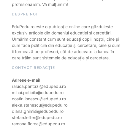
profesionalism. Vă mulțumim!
DESPRE NOI
EduPedu.ro este o publicație online care găzduiește
exclusiv articole din domeniul educației și cercetării.
Urmărim constant cum sunt educați copiii noștri, cine și
cum face politicile din educație și cercetare, cine și cum
îi formează pe profesori, cât de adecvate la lumea în
care trăim sunt sistemele de educație și cercetare.
CONTACT REDACȚIE
Adrese e-mail
raluca.pantazi@edupedu.ro
mihai.peticila@edupedu.ro
costin.ionescu@edupedu.ro
alexa.stanescu@edupedu.ro
diana.ghimisi@edupedu.ro
stefan.lefter@edupedu.ro
ramona.florea@edupedu.ro