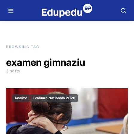
BROWSING TAG
examen gimnaziu
3 posts
Analize
Evaluare Națională 2026