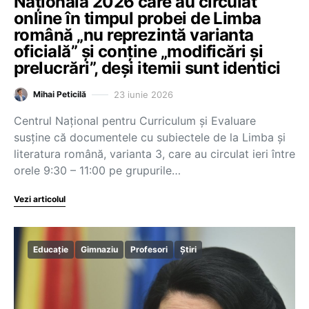
Națională 2026 care au circulat
online în timpul probei de Limba
română „nu reprezintă varianta
oficială” și conține „modificări și
prelucrări”, deși itemii sunt identici
23 iunie 2026
Mihai Peticilă
Centrul Național pentru Curriculum și Evaluare
susține că documentele cu subiectele de la Limba și
literatura română, varianta 3, care au circulat ieri între
orele 9:30 – 11:00 pe grupurile…
Vezi articolul
Educație
Gimnaziu
Profesori
Știri