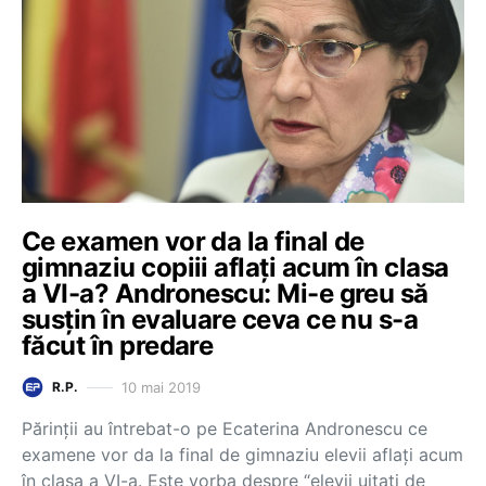
Ce examen vor da la final de
gimnaziu copiii aflați acum în clasa
a VI-a? Andronescu: Mi-e greu să
susțin în evaluare ceva ce nu s-a
făcut în predare
10 mai 2019
R.P.
Părinții au întrebat-o pe Ecaterina Andronescu ce
examene vor da la final de gimnaziu elevii aflați acum
în clasa a VI-a. Este vorba despre “elevii uitați de