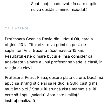
Sunt spații inadecvate în care copilul
nu va destăinui nimic niciodată
CELE MAI NOI
Profesoara Geanina David din județul Olt, care a
obținut 10 la Titularizare va primi un post de
suplinitor. Anul trecut a făcut naveta 15 km:
Rezultatul este o mare bucurie, însă consider că
adevărata valoare a unui profesor se vede la clasă, în
relația cu elevii
Profesorul Petruț Rizea, despre plata cu ora: Dacă mă
apuc să strâng sticle și să le duc la SGR, câștig mai
mult într-o zi / Statul îți aruncă niște mărunțiș și îți
cere să-i spui „salariu”. Asta este umilință
instituționalizată