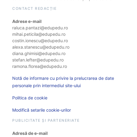
CONTACT REDACȚIE
Adrese e-mail
raluca.pantazi@edupedu.ro
mihai.peticila@edupedu.ro
costin.ionescu@edupedu.ro
alexa.stanescu@edupedu.ro
diana.ghimisi@edupedu.ro
stefan.lefter@edupedu.ro
ramona.florea@edupedu.ro
Notă de informare cu privire la prelucrarea de date
personale prin intermediul site-ului
Politica de cookie
Modifică setarile cookie-urilor
PUBLICITATE ȘI PARTENERIATE
Adresă de e-mail