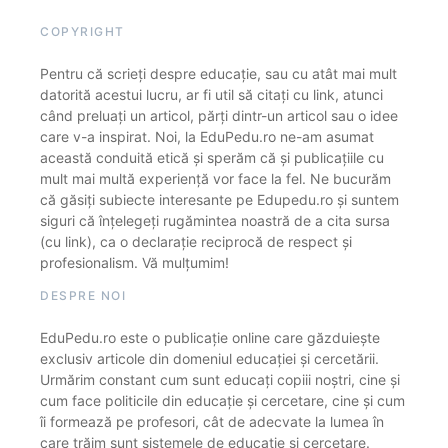
COPYRIGHT
Pentru că scrieți despre educație, sau cu atât mai mult
datorită acestui lucru, ar fi util să citați cu link, atunci
când preluați un articol, părți dintr-un articol sau o idee
care v-a inspirat. Noi, la EduPedu.ro ne-am asumat
această conduită etică și sperăm că și publicațiile cu
mult mai multă experiență vor face la fel. Ne bucurăm
că găsiți subiecte interesante pe Edupedu.ro și suntem
siguri că înțelegeți rugămintea noastră de a cita sursa
(cu link), ca o declarație reciprocă de respect și
profesionalism. Vă mulțumim!
DESPRE NOI
EduPedu.ro este o publicație online care găzduiește
exclusiv articole din domeniul educației și cercetării.
Urmărim constant cum sunt educați copiii noștri, cine și
cum face politicile din educație și cercetare, cine și cum
îi formează pe profesori, cât de adecvate la lumea în
care trăim sunt sistemele de educație și cercetare.