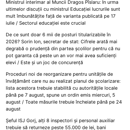
Ministrul interimar al Muncii Dragos Pîslaru: În urma
ultimelor discuții cu ministrul Educației lucrurile sunt
mult îmbunătățite față de varianta publicată pe 17
iulie / Sectorul educației este crucial
De ce sunt doar 6 mii de posturi titularizabile în
2026? Sorin Ion, secretar de stat: Cifrele arată mai
degrabă o prudență din partea școlilor pentru că nu
pot garanta că peste un an vor mai avea suficienți
elevi / Este și un joc de concurență
Proceduri noi de reorganizare pentru unitățile de
învățământ care nu au realizat planul de școlarizare:
lista acestora trebuie stabilită cu autoritățile locale
până pe 7 august, spune un ordin emis miercuri, 5
august / Toate măsurile trebuie încheiate până pe 24
august
Șeful ISJ Gorj, alți 8 inspectori și personal auxiliar
trebuie să returneze peste 55.000 de lei, bani