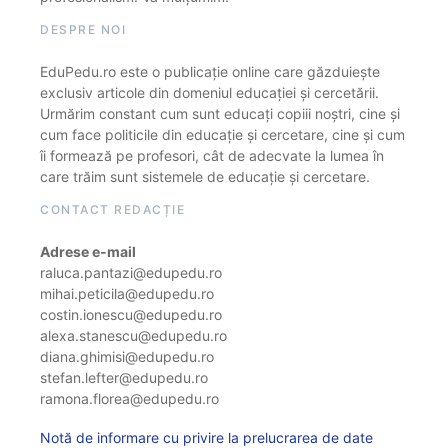
DESPRE NOI
EduPedu.ro este o publicație online care găzduiește
exclusiv articole din domeniul educației și cercetării.
Urmărim constant cum sunt educați copiii noștri, cine și
cum face politicile din educație și cercetare, cine și cum
îi formează pe profesori, cât de adecvate la lumea în
care trăim sunt sistemele de educație și cercetare.
CONTACT REDACȚIE
Adrese e-mail
raluca.pantazi@edupedu.ro
mihai.peticila@edupedu.ro
costin.ionescu@edupedu.ro
alexa.stanescu@edupedu.ro
diana.ghimisi@edupedu.ro
stefan.lefter@edupedu.ro
ramona.florea@edupedu.ro
Notă de informare cu privire la prelucrarea de date