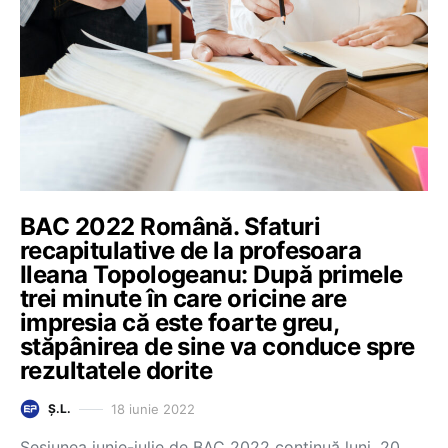
BAC 2022 Română. Sfaturi
recapitulative de la profesoara
Ileana Topologeanu: După primele
trei minute în care oricine are
impresia că este foarte greu,
stăpânirea de sine va conduce spre
rezultatele dorite
18 iunie 2022
Ș.L.
Sesiunea iunie-iulie de BAC 2022 continuă luni, 20