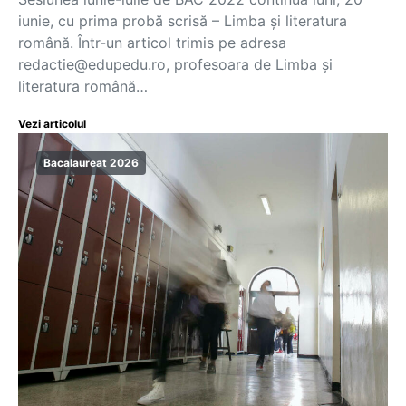
iunie, cu prima probă scrisă – Limba și literatura
română. Într-un articol trimis pe adresa
redactie@edupedu.ro, profesoara de Limba și
literatura română…
Vezi articolul
Bacalaureat 2026