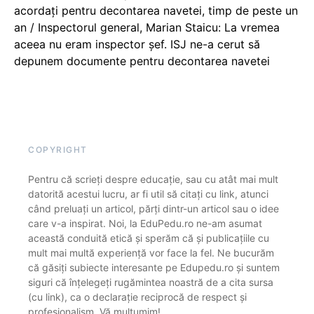
acordați pentru decontarea navetei, timp de peste un
an / Inspectorul general, Marian Staicu: La vremea
aceea nu eram inspector șef. ISJ ne-a cerut să
depunem documente pentru decontarea navetei
COPYRIGHT
Pentru că scrieți despre educație, sau cu atât mai mult
datorită acestui lucru, ar fi util să citați cu link, atunci
când preluați un articol, părți dintr-un articol sau o idee
care v-a inspirat. Noi, la EduPedu.ro ne-am asumat
această conduită etică și sperăm că și publicațiile cu
mult mai multă experiență vor face la fel. Ne bucurăm
că găsiți subiecte interesante pe Edupedu.ro și suntem
siguri că înțelegeți rugămintea noastră de a cita sursa
(cu link), ca o declarație reciprocă de respect și
profesionalism. Vă mulțumim!