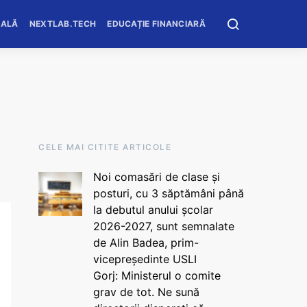
OALĂ
NEXTLAB.TECH
EDUCAȚIE FINANCIARĂ
CELE MAI CITITE ARTICOLE
Noi comasări de clase și
posturi, cu 3 săptămâni până
la debutul anului școlar
2026-2027, sunt semnalate
de Alin Badea, prim-
vicepreședinte USLI
Gorj: Ministerul o comite
grav de tot. Ne sună