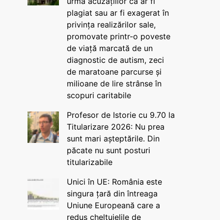
urma acuzațiilor că ar fi
plagiat sau ar fi exagerat în
privința realizărilor sale,
promovate printr-o poveste
de viață marcată de un
diagnostic de autism, zeci
de maratoane parcurse și
milioane de lire strânse în
scopuri caritabile
Profesor de Istorie cu 9.70 la
Titularizare 2026: Nu prea
sunt mari așteptările. Din
păcate nu sunt posturi
titularizabile
Unici în UE: România este
singura țară din întreaga
Uniune Europeană care a
redus cheltuielile de