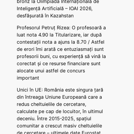
bronz la Olimpiada Internațională de
Inteligență Artificială – IOAI 2026,
desfășurată în Kazahstan
Profesorul Petruț Rizea: O profesoară a
luat nota 4.90 la Titularizare, iar după
contestații nota a ajuns la 8.70 / Astfel
de erori îmi arată ce entuziasmați sunt
profesorii buni, cu experiență să vină la
corectat și ce resurse financiare sunt
alocate unui astfel de concurs
important
Unici în UE: România este singura țară
din întreaga Uniune Europeană care a
redus cheltuielile de cercetare,
calculate pe cap de locuitor, în ultimul
deceniu. Între 2015-2025, spațiul
comunitar a crescut masiv cheltuielile
de cercetare – ultimele date Eurostat