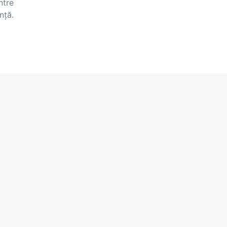
ntre
nță.