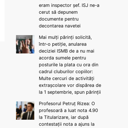
eram inspector șef. ISJ ne-a
cerut să depunem
documente pentru
decontarea navetei
Mai mulți părinți solicită,
într-o petiție, anularea
deciziei ISMB de a nu mai
acorda sumele pentru
posturile la plata cu ora din
cadrul cluburilor copiilor:
Multe cercuri de activități
extrașcolare vor dispărea de
la 1 septembrie, spun părinții
Profesorul Petruț Rizea: O
profesoară a luat nota 4.90
la Titularizare, iar după
contestații nota a ajuns la