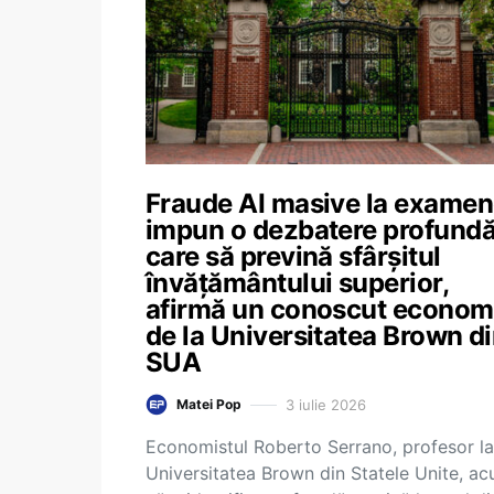
Fraude AI masive la exame
impun o dezbatere profund
care să prevină sfârșitul
învățământului superior,
afirmă un conoscut econom
de la Universitatea Brown d
SUA
3 iulie 2026
Matei Pop
Economistul Roberto Serrano, profesor la
Universitatea Brown din Statele Unite, ac