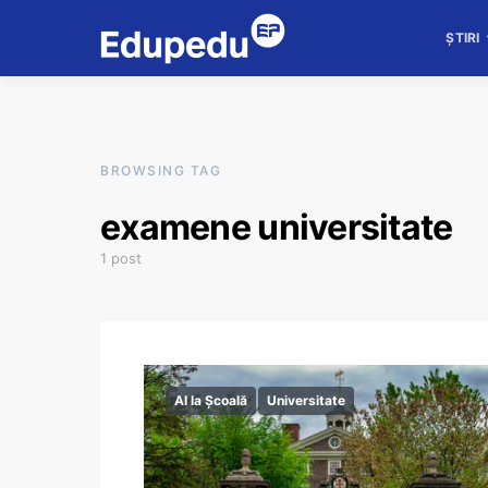
ȘTIRI
BROWSING TAG
examene universitate
1 post
AI la Școală
Universitate