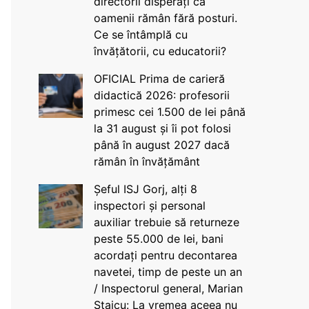
directorii disperați că
oamenii rămân fără posturi.
Ce se întâmplă cu
învățătorii, cu educatorii?
OFICIAL Prima de carieră
didactică 2026: profesorii
primesc cei 1.500 de lei până
la 31 august și îi pot folosi
până în august 2027 dacă
rămân în învățământ
Șeful ISJ Gorj, alți 8
inspectori și personal
auxiliar trebuie să returneze
peste 55.000 de lei, bani
acordați pentru decontarea
navetei, timp de peste un an
/ Inspectorul general, Marian
Staicu: La vremea aceea nu