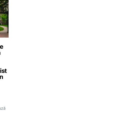
ne
ă
ist
in
uză