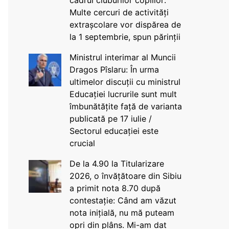
cadrul cluburilor copiilor:
Multe cercuri de activități
extrașcolare vor dispărea de
la 1 septembrie, spun părinții
Ministrul interimar al Muncii
Dragos Pîslaru: În urma
ultimelor discuții cu ministrul
Educației lucrurile sunt mult
îmbunătățite față de varianta
publicată pe 17 iulie /
Sectorul educației este
crucial
De la 4.90 la Titularizare
2026, o învățătoare din Sibiu
a primit nota 8.70 după
contestație: Când am văzut
nota inițială, nu mă puteam
opri din plâns. Mi-am dat