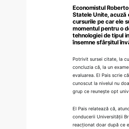
Economistul Roberto 
Statele Unite, acuză 
cursurile pe car ele s
momentul pentru o de
tehnologiei de tipul i
însemne sfârșitul înv
Potrivit sursei citate, la
concluzia că, la un exame
evaluarea. El Pais scrie c
cunoscut la nivelul nu doar
grup ce reunește opt unive
El Pais relatează că, atunc
conducerii Universității B
reacționat doar după ce e