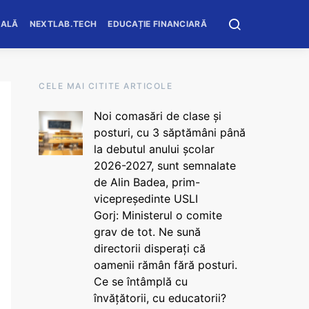
OALĂ
NEXTLAB.TECH
EDUCAȚIE FINANCIARĂ
CELE MAI CITITE ARTICOLE
Noi comasări de clase și
posturi, cu 3 săptămâni până
la debutul anului școlar
2026-2027, sunt semnalate
de Alin Badea, prim-
vicepreședinte USLI
Gorj: Ministerul o comite
grav de tot. Ne sună
directorii disperați că
oamenii rămân fără posturi.
Ce se întâmplă cu
învățătorii, cu educatorii?