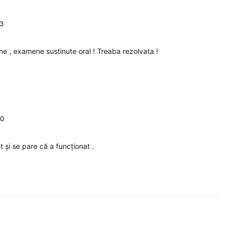
13
ne , examene sustinute oral ! Treaba rezolvata !
40
 și se pare că a funcționat .