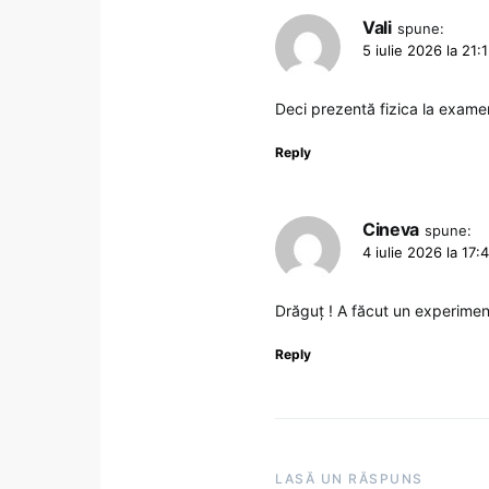
Vali
spune:
5 iulie 2026 la 21:
Deci prezentă fizica la exame
Reply
Cineva
spune:
4 iulie 2026 la 17:
Drăguț ! A făcut un experiment
Reply
LASĂ UN RĂSPUNS