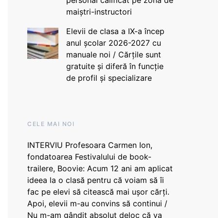
personal calificat pe zona de
maiștri-instructori
Elevii de clasa a IX-a încep
anul școlar 2026-2027 cu
manuale noi / Cărțile sunt
gratuite și diferă în funcție
de profil și specializare
CELE MAI NOI
INTERVIU Profesoara Carmen Ion,
fondatoarea Festivalului de book-
trailere, Boovie: Acum 12 ani am aplicat
ideea la o clasă pentru că voiam să îi
fac pe elevi să citească mai ușor cărți.
Apoi, elevii m-au convins să continui /
Nu m-am gândit absolut deloc că va