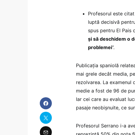
Profesorul este citat
luptă decisivă pentru
spus pentru El Pais
și să deschidem o d
problemei
”.
Publicația spaniolă relatea
mai grele decât media, pe
rezolvarea. La examenul de
medie a fost de 96 de pun
Iar cei care au evaluat lu
pasaje neobișnuite, ce su
Profesorul Serrano i-a ave
reprezintă 50% din nota fin