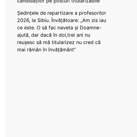
candidaților pe posturi titularizabile
Ședințele de repartizare a profesorilor
2026, la Sibiu. Învățătoare: „Am zis iau
ce este. O să fac naveta și Doamne-
ajută, dar dacă în doi,trei ani nu
reușesc să mă titularizez nu cred că
mai rămân în învățământ”