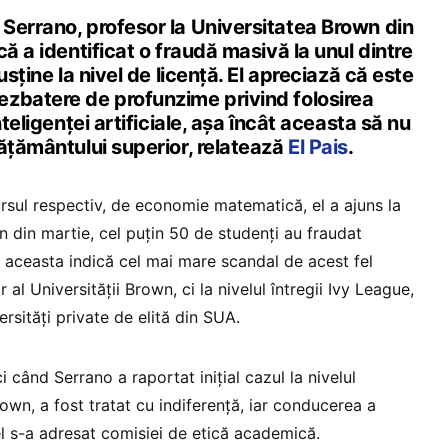
Serrano, profesor la Universitatea Brown din
că a identificat o fraudă masivă la unul dintre
usține la nivel de licență. El apreciază că este
zbatere de profunzime privind folosirea
nteligenței artificiale, așa încât aceasta să nu
ățământului superior, relatează
El Pais
.
 cursul respectiv, de economie matematică, el a ajuns la
n din martie, cel puțin 50 de studenți au fraudat
ă aceasta indică cel mai mare scandal de acest fel
 al Universității Brown, ci la nivelul întregii Ivy League,
rsități private de elită din SUA.
i când Serrano a raportat inițial cazul la nivelul
rown, a fost tratat cu indiferență, iar conducerea a
l s-a adresat comisiei de etică academică.