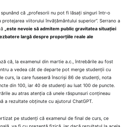
 spunând că „profesorii nu pot fi lăsați singuri într-o
 protejarea viitorului învățământului superior”. Serrano a
 că
„este nevoie să admitem public gravitatea situației
ezbatere largă despre proporțiile reale ale
ză că, la examenul din martie a.c., întrebările au fost
ntru a vedea cât de departe pot merge studenții cu
 curs, la care fuseseră înscriși 86 de studenți, nota
cte din 100, iar 40 de studenți au luat 100 de puncte.
crările au atras atenția că unele răspunsuri conțineau
nă a rezultate obținute cu ajutorul ChatGPT.
rtizat pe studenți că examenul de final de curs, ce
ală, va fi cu prezență fizică, iar dacă rezultatul la acela