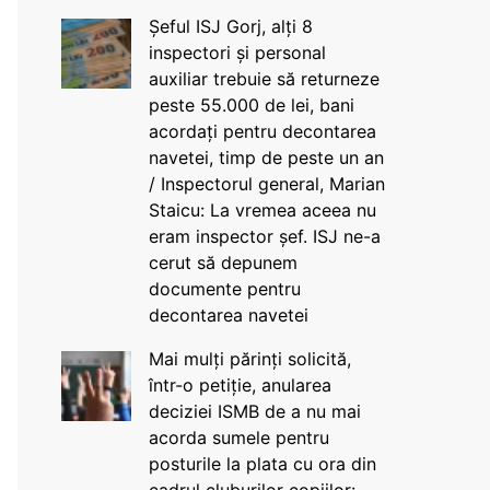
Șeful ISJ Gorj, alți 8
inspectori și personal
auxiliar trebuie să returneze
peste 55.000 de lei, bani
acordați pentru decontarea
navetei, timp de peste un an
/ Inspectorul general, Marian
Staicu: La vremea aceea nu
eram inspector șef. ISJ ne-a
cerut să depunem
documente pentru
decontarea navetei
Mai mulți părinți solicită,
într-o petiție, anularea
deciziei ISMB de a nu mai
acorda sumele pentru
posturile la plata cu ora din