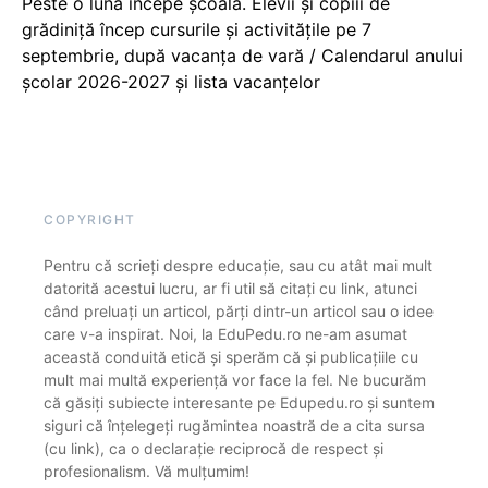
Peste o lună începe școala. Elevii și copiii de
grădiniță încep cursurile și activitățile pe 7
septembrie, după vacanța de vară / Calendarul anului
școlar 2026-2027 și lista vacanțelor
COPYRIGHT
Pentru că scrieți despre educație, sau cu atât mai mult
datorită acestui lucru, ar fi util să citați cu link, atunci
când preluați un articol, părți dintr-un articol sau o idee
care v-a inspirat. Noi, la EduPedu.ro ne-am asumat
această conduită etică și sperăm că și publicațiile cu
mult mai multă experiență vor face la fel. Ne bucurăm
că găsiți subiecte interesante pe Edupedu.ro și suntem
siguri că înțelegeți rugămintea noastră de a cita sursa
(cu link), ca o declarație reciprocă de respect și
profesionalism. Vă mulțumim!