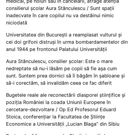
medical, pe holuri sau în cancelarii, atrage atenția
consilierul școlar Aura Stănculescu / Sunt spații
inadecvate în care copilul nu va destăinui nimic
niciodată
Universitatea din București a reamplasat vulturul și
cei doi grifoni distruși în urma bombardamentelor din
anul 1944 pe frontonul Palatului Universității
Aura Stănculescu, consilier școlar: Este o mare
nedreptate să nu-i lăsăm pe copii să fie așa cum
sunt. Suntem prea dornici să îi băgăm în șabloane și
să-i corectăm, să invalidăm ceea ce fac diferit
Bugetele reale ale reconectării diasporei științifice și
poziția României la coada Uniunii Europene în
cercetare-dezvoltare / Op Ed Profesorul Eduard
Stoica, conferențiar la Facultatea de Științe
Economice a Universității „Lucian Blaga” din Sibiu