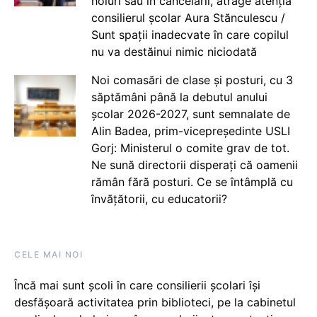
holuri sau în cancelarii, atrage atenția
consilierul școlar Aura Stănculescu /
Sunt spații inadecvate în care copilul
nu va destăinui nimic niciodată
Noi comasări de clase și posturi, cu 3
săptămâni până la debutul anului
școlar 2026-2027, sunt semnalate de
Alin Badea, prim-vicepreședinte USLI
Gorj: Ministerul o comite grav de tot.
Ne sună directorii disperați că oamenii
rămân fără posturi. Ce se întâmplă cu
învățătorii, cu educatorii?
CELE MAI NOI
Încă mai sunt școli în care consilierii școlari își
desfășoară activitatea prin biblioteci, pe la cabinetul