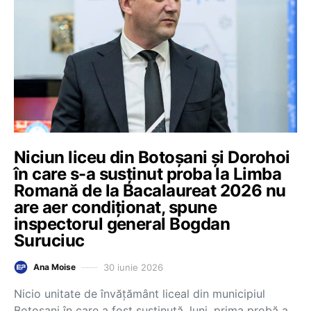
Niciun liceu din Botoşani şi Dorohoi
în care s-a susţinut proba la Limba
Romană de la Bacalaureat 2026 nu
are aer condiţionat, spune
inspectorul general Bogdan
Suruciuc
30 iunie 2026
Ana Moise
Nicio unitate de învăţământ liceal din municipiul
Botoşani în care a fost susţinută, luni, prima probă a