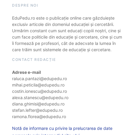
DESPRE NOI
EduPedu.ro este o publicație online care găzduiește
exclusiv articole din domeniul educației și cercetării.
Urmărim constant cum sunt educați copiii noștri, cine și
cum face politicile din educație și cercetare, cine și cum
îi formează pe profesori, cât de adecvate la lumea în
care trăim sunt sistemele de educație și cercetare.
CONTACT REDACȚIE
Adrese e-mail
raluca.pantazi@edupedu.ro
mihai.peticila@edupedu.ro
costin.ionescu@edupedu.ro
alexa.stanescu@edupedu.ro
diana.ghimisi@edupedu.ro
stefan.lefter@edupedu.ro
ramona.florea@edupedu.ro
Notă de informare cu privire la prelucrarea de date