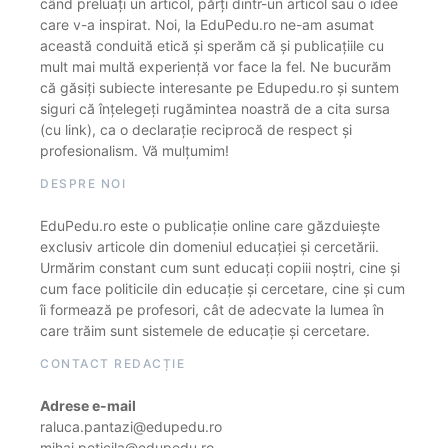
când preluați un articol, părți dintr-un articol sau o idee
care v-a inspirat. Noi, la EduPedu.ro ne-am asumat
această conduită etică și sperăm că și publicațiile cu
mult mai multă experiență vor face la fel. Ne bucurăm
că găsiți subiecte interesante pe Edupedu.ro și suntem
siguri că înțelegeți rugămintea noastră de a cita sursa
(cu link), ca o declarație reciprocă de respect și
profesionalism. Vă mulțumim!
DESPRE NOI
EduPedu.ro este o publicație online care găzduiește
exclusiv articole din domeniul educației și cercetării.
Urmărim constant cum sunt educați copiii noștri, cine și
cum face politicile din educație și cercetare, cine și cum
îi formează pe profesori, cât de adecvate la lumea în
care trăim sunt sistemele de educație și cercetare.
CONTACT REDACȚIE
Adrese e-mail
raluca.pantazi@edupedu.ro
mihai.peticila@edupedu.ro