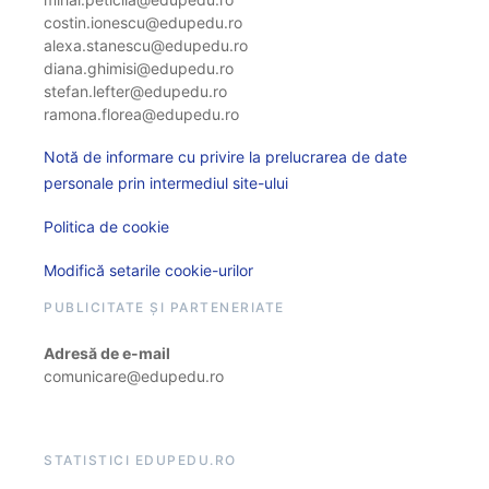
costin.ionescu@edupedu.ro
alexa.stanescu@edupedu.ro
diana.ghimisi@edupedu.ro
stefan.lefter@edupedu.ro
ramona.florea@edupedu.ro
Notă de informare cu privire la prelucrarea de date
personale prin intermediul site-ului
Politica de cookie
Modifică setarile cookie-urilor
PUBLICITATE ȘI PARTENERIATE
Adresă de e-mail
comunicare@edupedu.ro
STATISTICI EDUPEDU.RO