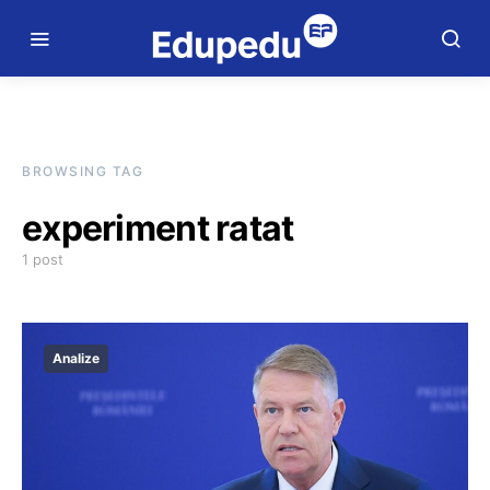
BROWSING TAG
experiment ratat
1 post
Analize