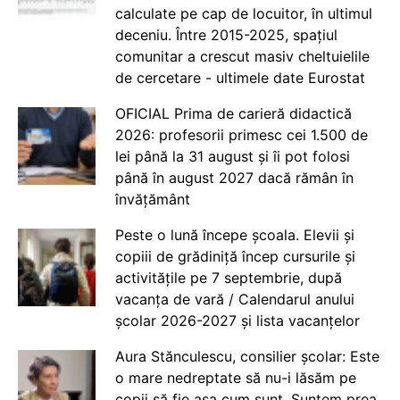
calculate pe cap de locuitor, în ultimul
deceniu. Între 2015-2025, spațiul
comunitar a crescut masiv cheltuielile
de cercetare - ultimele date Eurostat
OFICIAL Prima de carieră didactică
2026: profesorii primesc cei 1.500 de
lei până la 31 august și îi pot folosi
până în august 2027 dacă rămân în
învățământ
Peste o lună începe școala. Elevii și
copiii de grădiniță încep cursurile și
activitățile pe 7 septembrie, după
vacanța de vară / Calendarul anului
școlar 2026-2027 și lista vacanțelor
Aura Stănculescu, consilier școlar: Este
o mare nedreptate să nu-i lăsăm pe
copii să fie așa cum sunt. Suntem prea