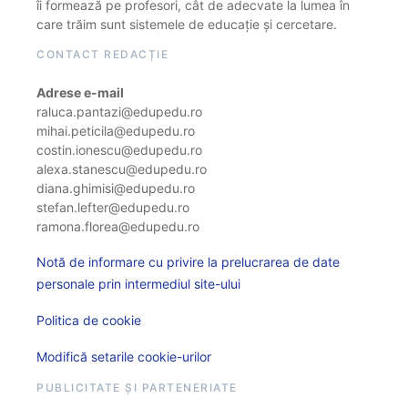
îi formează pe profesori, cât de adecvate la lumea în
care trăim sunt sistemele de educație și cercetare.
CONTACT REDACȚIE
Adrese e-mail
raluca.pantazi@edupedu.ro
mihai.peticila@edupedu.ro
costin.ionescu@edupedu.ro
alexa.stanescu@edupedu.ro
diana.ghimisi@edupedu.ro
stefan.lefter@edupedu.ro
ramona.florea@edupedu.ro
Notă de informare cu privire la prelucrarea de date
personale prin intermediul site-ului
Politica de cookie
Modifică setarile cookie-urilor
PUBLICITATE ȘI PARTENERIATE