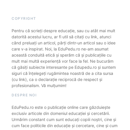
COPYRIGHT
Pentru că scrieți despre educație, sau cu atât mai mult
datorită acestui lucru, ar fi util să citați cu link, atunci
când preluați un articol, părți dintr-un articol sau o idee
care v-a inspirat. Noi, la EduPedu.ro ne-am asumat
această conduită etică și sperăm că și publicațiile cu
mult mai multă experiență vor face la fel. Ne bucurăm
că găsiți subiecte interesante pe Edupedu.ro și suntem
siguri că înțelegeți rugămintea noastră de a cita sursa
(cu link), ca o declarație reciprocă de respect și
profesionalism. Vă mulțumim!
DESPRE NOI
EduPedu.ro este o publicație online care găzduiește
exclusiv articole din domeniul educației și cercetării.
Urmărim constant cum sunt educați copiii noștri, cine și
cum face politicile din educație și cercetare, cine și cum