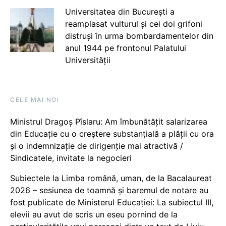
Universitatea din București a
reamplasat vulturul și cei doi grifoni
distruși în urma bombardamentelor din
anul 1944 pe frontonul Palatului
Universității
CELE MAI NOI
Ministrul Dragoș Pîslaru: Am îmbunătățit salarizarea
din Educație cu o creștere substanțială a plății cu ora
și o indemnizație de dirigenție mai atractivă /
Sindicatele, invitate la negocieri
Subiectele la Limba română, uman, de la Bacalaureat
2026 – sesiunea de toamnă și baremul de notare au
fost publicate de Ministerul Educației: La subiectul III,
elevii au avut de scris un eseu pornind de la