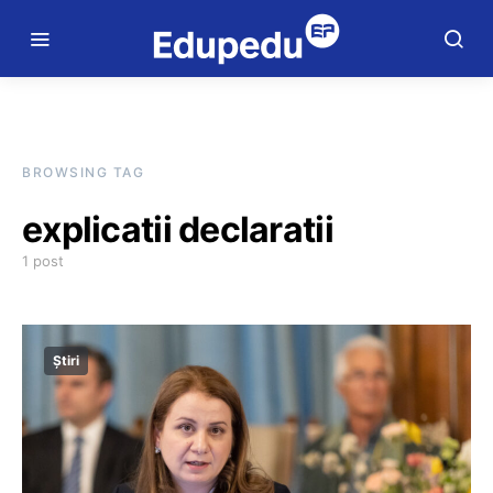
BROWSING TAG
explicatii declaratii
1 post
Știri