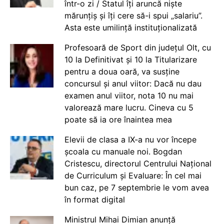
într-o zi / Statul îți aruncă niște
mărunțiș și îți cere să-i spui „salariu”.
Asta este umilință instituționalizată
Profesoară de Sport din județul Olt, cu
10 la Definitivat și 10 la Titularizare
pentru a doua oară, va susține
concursul și anul viitor: Dacă nu dau
examen anul viitor, nota 10 nu mai
valorează mare lucru. Cineva cu 5
poate să ia ore înaintea mea
Elevii de clasa a IX-a nu vor începe
școala cu manuale noi. Bogdan
Cristescu, directorul Centrului Național
de Curriculum și Evaluare: În cel mai
bun caz, pe 7 septembrie le vom avea
în format digital
Ministrul Mihai Dimian anunță