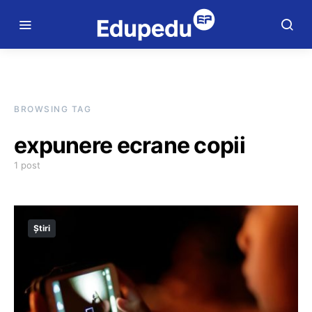
BROWSING TAG
expunere ecrane copii
1 post
Știri