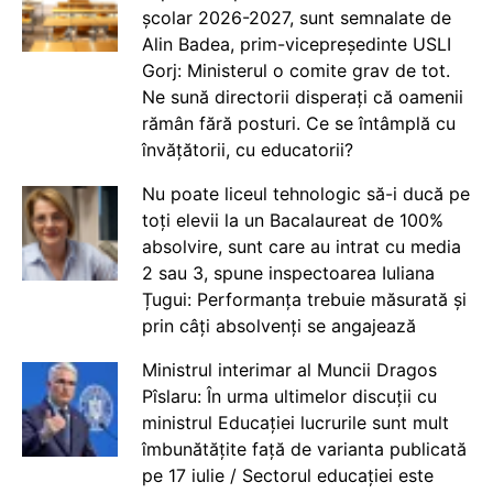
școlar 2026-2027, sunt semnalate de
Alin Badea, prim-vicepreședinte USLI
Gorj: Ministerul o comite grav de tot.
Ne sună directorii disperați că oamenii
rămân fără posturi. Ce se întâmplă cu
învățătorii, cu educatorii?
Nu poate liceul tehnologic să-i ducă pe
toți elevii la un Bacalaureat de 100%
absolvire, sunt care au intrat cu media
2 sau 3, spune inspectoarea Iuliana
Țugui: Performanța trebuie măsurată și
prin câți absolvenți se angajează
Ministrul interimar al Muncii Dragos
Pîslaru: În urma ultimelor discuții cu
ministrul Educației lucrurile sunt mult
îmbunătățite față de varianta publicată
pe 17 iulie / Sectorul educației este