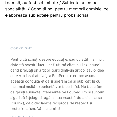
toamnă, au fost schimbate / Subiecte unice pe
specialități / Condiții noi pentru membrii comisiei ce
elaborează subiectele pentru proba scrisă
COPYRIGHT
Pentru că scrieți despre educație, sau cu atât mai mult
datorită acestui lucru, ar fi util să citați cu link, atunci
când preluați un articol, părți dintr-un articol sau o idee
care v-a inspirat. Noi, la EduPedu.ro ne-am asumat
această conduită etică și sperăm că și publicațiile cu
mult mai multă experiență vor face la fel. Ne bucurăm
că găsiți subiecte interesante pe Edupedu.ro și suntem
siguri că înțelegeți rugămintea noastră de a cita sursa
(cu link), ca o declarație reciprocă de respect și
profesionalism. Vă mulțumim!