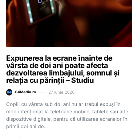
Expunerea la ecrane înainte de
vârsta de doi ani poate afecta
dezvoltarea limbajului, somnul și
relația cu părinții – Studiu
27 iunie 2026
G4Media.ro
Copiii cu vârsta sub doi ani nu ar trebui expuși în
mod intenționat la telefoane mobile, tablete sau alte
dispozitive digitale, pentru că utilizarea ecranelor în
primii doi ani de…