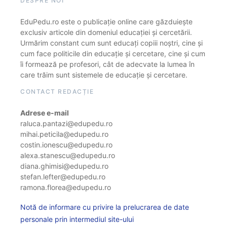
DESPRE NOI
EduPedu.ro este o publicație online care găzduiește
exclusiv articole din domeniul educației și cercetării.
Urmărim constant cum sunt educați copiii noștri, cine și
cum face politicile din educație și cercetare, cine și cum
îi formează pe profesori, cât de adecvate la lumea în
care trăim sunt sistemele de educație și cercetare.
CONTACT REDACȚIE
Adrese e-mail
raluca.pantazi@edupedu.ro
mihai.peticila@edupedu.ro
costin.ionescu@edupedu.ro
alexa.stanescu@edupedu.ro
diana.ghimisi@edupedu.ro
stefan.lefter@edupedu.ro
ramona.florea@edupedu.ro
Notă de informare cu privire la prelucrarea de date
personale prin intermediul site-ului