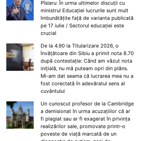
Pîslaru: În urma ultimelor discuții cu
ministrul Educației lucrurile sunt mult
îmbunătățite față de varianta publicată
pe 17 iulie / Sectorul educației este
crucial
De la 4.90 la Titularizare 2026, o
învățătoare din Sibiu a primit nota 8.70
după contestație: Când am văzut nota
inițială, nu mă puteam opri din plâns.
Mi-am dat seama că lucrarea mea nu a
fost corectată în adevăratul sens al
cuvântului
Un cunoscut profesor de la Cambridge
a demisionat în urma acuzațiilor că ar
fi plagiat sau ar fi exagerat în privința
realizărilor sale, promovate printr-o
poveste de viață marcată de un