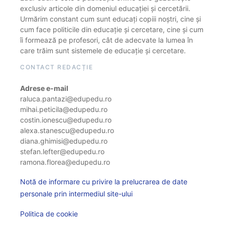
exclusiv articole din domeniul educației și cercetării.
Urmărim constant cum sunt educați copiii noștri, cine și
cum face politicile din educație și cercetare, cine și cum
îi formează pe profesori, cât de adecvate la lumea în
care trăim sunt sistemele de educație și cercetare.
CONTACT REDACȚIE
Adrese e-mail
raluca.pantazi@edupedu.ro
mihai.peticila@edupedu.ro
costin.ionescu@edupedu.ro
alexa.stanescu@edupedu.ro
diana.ghimisi@edupedu.ro
stefan.lefter@edupedu.ro
ramona.florea@edupedu.ro
Notă de informare cu privire la prelucrarea de date
personale prin intermediul site-ului
Politica de cookie