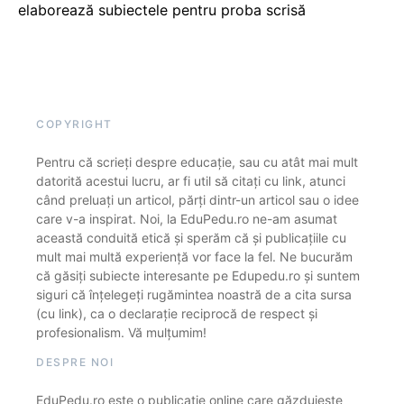
elaborează subiectele pentru proba scrisă
COPYRIGHT
Pentru că scrieți despre educație, sau cu atât mai mult
datorită acestui lucru, ar fi util să citați cu link, atunci
când preluați un articol, părți dintr-un articol sau o idee
care v-a inspirat. Noi, la EduPedu.ro ne-am asumat
această conduită etică și sperăm că și publicațiile cu
mult mai multă experiență vor face la fel. Ne bucurăm
că găsiți subiecte interesante pe Edupedu.ro și suntem
siguri că înțelegeți rugămintea noastră de a cita sursa
(cu link), ca o declarație reciprocă de respect și
profesionalism. Vă mulțumim!
DESPRE NOI
EduPedu.ro este o publicație online care găzduiește