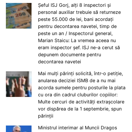
Șeful ISJ Gorj, alți 8 inspectori și
personal auxiliar trebuie să returneze
peste 55.000 de lei, bani acordați
pentru decontarea navetei, timp de
peste un an / Inspectorul general,
Marian Staicu: La vremea aceea nu
eram inspector șef. ISJ ne-a cerut să
depunem documente pentru
decontarea navetei
Mai mulți părinți solicită, într-o petiție,
anularea deciziei ISMB de a nu mai
acorda sumele pentru posturile la plata
cu ora din cadrul cluburilor copiilor:
Multe cercuri de activități extrașcolare
vor dispărea de la 1 septembrie, spun
părinții
Ministrul interimar al Muncii Dragos