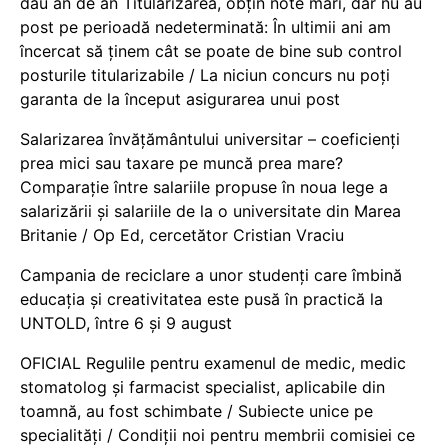
dau an de an Titularizarea, obțin note mari, dar nu au
post pe perioadă nedeterminată: În ultimii ani am
încercat să ținem cât se poate de bine sub control
posturile titularizabile / La niciun concurs nu poți
garanta de la început asigurarea unui post
Salarizarea învățământului universitar – coeficienți
prea mici sau taxare pe muncă prea mare?
Comparație între salariile propuse în noua lege a
salarizării și salariile de la o universitate din Marea
Britanie / Op Ed, cercetător Cristian Vraciu
Campania de reciclare a unor studenți care îmbină
educația și creativitatea este pusă în practică la
UNTOLD, între 6 și 9 august
OFICIAL Regulile pentru examenul de medic, medic
stomatolog și farmacist specialist, aplicabile din
toamnă, au fost schimbate / Subiecte unice pe
specialități / Condiții noi pentru membrii comisiei ce