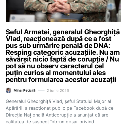
Șeful Armatei, generalul Gheorghiță
Vlad, reacționează după ce a fost
pus sub urmărire penală de DNA:
Resping categoric acuzațiile. Nu am
săvârșit nicio faptă de corupție / Nu
pot să nu observ caracterul cel
puțin curios al momentului ales
pentru formularea acestor acuzații
2 iunie 2026
Mihai Peticilă
Generalul Gheorghiță Vlad, șeful Statului Major al
Apărării, a reacționat public pe Facebook după ce
Direcția Națională Anticorupție a anunțat că are
calitatea de suspect într-un dosar privind