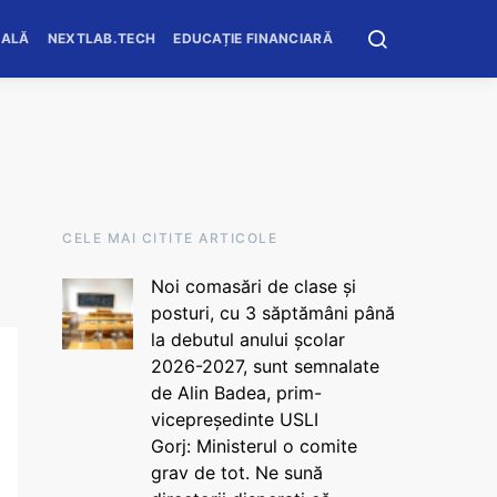
OALĂ
NEXTLAB.TECH
EDUCAȚIE FINANCIARĂ
CELE MAI CITITE ARTICOLE
Noi comasări de clase și
posturi, cu 3 săptămâni până
la debutul anului școlar
2026-2027, sunt semnalate
de Alin Badea, prim-
vicepreședinte USLI
Gorj: Ministerul o comite
grav de tot. Ne sună