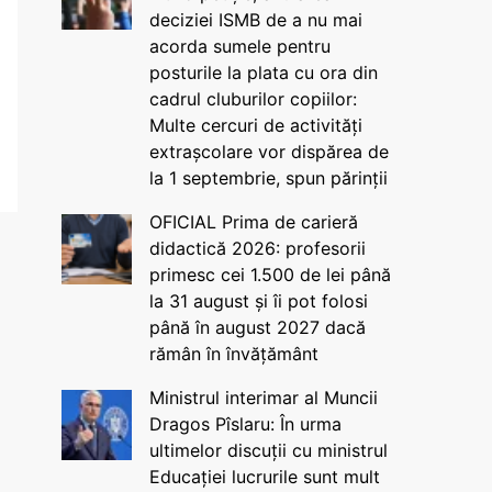
deciziei ISMB de a nu mai
acorda sumele pentru
posturile la plata cu ora din
cadrul cluburilor copiilor:
Multe cercuri de activități
extrașcolare vor dispărea de
la 1 septembrie, spun părinții
OFICIAL Prima de carieră
didactică 2026: profesorii
primesc cei 1.500 de lei până
la 31 august și îi pot folosi
până în august 2027 dacă
rămân în învățământ
Ministrul interimar al Muncii
Dragos Pîslaru: În urma
ultimelor discuții cu ministrul
Educației lucrurile sunt mult