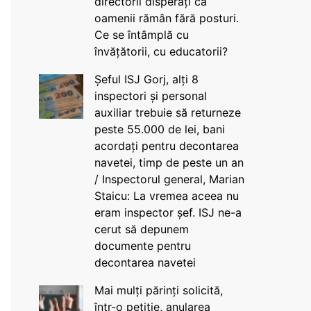
directorii disperați că
oamenii rămân fără posturi.
Ce se întâmplă cu
învățătorii, cu educatorii?
Șeful ISJ Gorj, alți 8
inspectori și personal
auxiliar trebuie să returneze
peste 55.000 de lei, bani
acordați pentru decontarea
navetei, timp de peste un an
/ Inspectorul general, Marian
Staicu: La vremea aceea nu
eram inspector șef. ISJ ne-a
cerut să depunem
documente pentru
decontarea navetei
Mai mulți părinți solicită,
într-o petiție, anularea