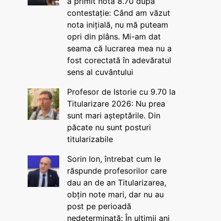
a primit nota 8.70 după
contestație: Când am văzut
nota inițială, nu mă puteam
opri din plâns. Mi-am dat
seama că lucrarea mea nu a
fost corectată în adevăratul
sens al cuvântului
Profesor de Istorie cu 9.70 la
Titularizare 2026: Nu prea
sunt mari așteptările. Din
păcate nu sunt posturi
titularizabile
Sorin Ion, întrebat cum le
răspunde profesorilor care
dau an de an Titularizarea,
obțin note mari, dar nu au
post pe perioadă
nedeterminată: În ultimii ani