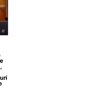
e
de
,
uri
e