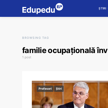
ȘTIRI
BROWSING TAG
familie ocupațională în
1 post
Profesori
Știri