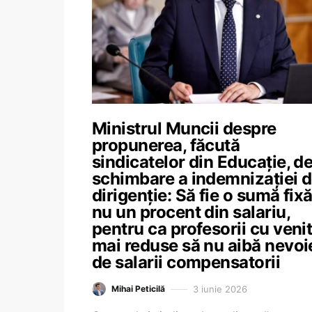
Ministrul Muncii despre
propunerea, făcută
sindicatelor din Educație, d
schimbare a indemnizației 
dirigenție: Să fie o sumă fixă
nu un procent din salariu,
pentru ca profesorii cu venit
mai reduse să nu aibă nevoi
de salarii compensatorii
3 iunie 2026
Mihai Peticilă