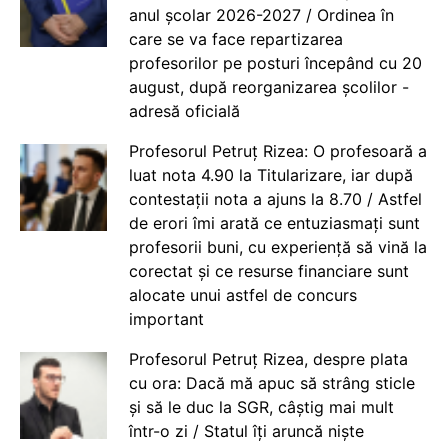
anul școlar 2026-2027 / Ordinea în
care se va face repartizarea
profesorilor pe posturi începând cu 20
august, după reorganizarea școlilor -
adresă oficială
Profesorul Petruț Rizea: O profesoară a
luat nota 4.90 la Titularizare, iar după
contestații nota a ajuns la 8.70 / Astfel
de erori îmi arată ce entuziasmați sunt
profesorii buni, cu experiență să vină la
corectat și ce resurse financiare sunt
alocate unui astfel de concurs
important
Profesorul Petruț Rizea, despre plata
cu ora: Dacă mă apuc să strâng sticle
și să le duc la SGR, câștig mai mult
într-o zi / Statul îți aruncă niște