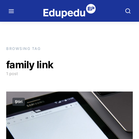
BROWSING TAG
family link
1 post
Știri