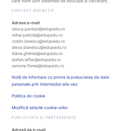
care trăim sunt sistemele de educație și cercetare.
CONTACT REDACȚIE
Adrese e-mail
raluca.pantazi@edupedu.ro
mihai.peticila@edupedu.ro
costin.ionescu@edupedu.ro
alexa.stanescu@edupedu.ro
diana.ghimisi@edupedu.ro
stefan.lefter@edupedu.ro
ramona.florea@edupedu.ro
Notă de informare cu privire la prelucrarea de date
personale prin intermediul site-ului
Politica de cookie
Modifică setarile cookie-urilor
PUBLICITATE ȘI PARTENERIATE
Adresă de e-mail