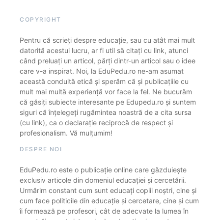
COPYRIGHT
Pentru că scrieți despre educație, sau cu atât mai mult
datorită acestui lucru, ar fi util să citați cu link, atunci
când preluați un articol, părți dintr-un articol sau o idee
care v-a inspirat. Noi, la EduPedu.ro ne-am asumat
această conduită etică și sperăm că și publicațiile cu
mult mai multă experiență vor face la fel. Ne bucurăm
că găsiți subiecte interesante pe Edupedu.ro și suntem
siguri că înțelegeți rugămintea noastră de a cita sursa
(cu link), ca o declarație reciprocă de respect și
profesionalism. Vă mulțumim!
DESPRE NOI
EduPedu.ro este o publicație online care găzduiește
exclusiv articole din domeniul educației și cercetării.
Urmărim constant cum sunt educați copiii noștri, cine și
cum face politicile din educație și cercetare, cine și cum
îi formează pe profesori, cât de adecvate la lumea în