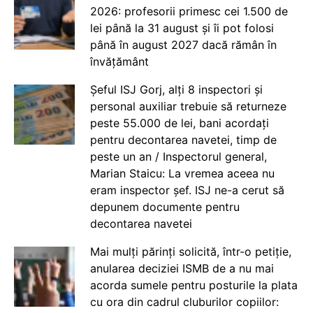
2026: profesorii primesc cei 1.500 de
lei până la 31 august și îi pot folosi
până în august 2027 dacă rămân în
învățământ
Șeful ISJ Gorj, alți 8 inspectori și
personal auxiliar trebuie să returneze
peste 55.000 de lei, bani acordați
pentru decontarea navetei, timp de
peste un an / Inspectorul general,
Marian Staicu: La vremea aceea nu
eram inspector șef. ISJ ne-a cerut să
depunem documente pentru
decontarea navetei
Mai mulți părinți solicită, într-o petiție,
anularea deciziei ISMB de a nu mai
acorda sumele pentru posturile la plata
cu ora din cadrul cluburilor copiilor: