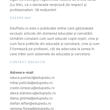
(cu link), ca o declarație reciprocă de respect și
profesionalism. Vă mulțumim!
DESPRE NOI
EduPedu.ro este o publicație online care găzduiește
exclusiv articole din domeniul educației și cercetării.
Urmărim constant cum sunt educați copiii noștri, cine și
cum face politicile din educație și cercetare, cine și cum
îi formează pe profesori, cât de adecvate la lumea în
care trăim sunt sistemele de educație și cercetare.
CONTACT REDACȚIE
Adrese e-mail
raluca.pantazi@edupedu.ro
mihai.peticila@edupedu.ro
costin.ionescu@edupedu.ro
alexa.stanescu@edupedu.ro
diana.ghimisi@edupedu.ro
stefan.lefter@edupedu.ro
ramona.florea@edupedu.ro