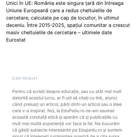
Unici în UE: România este singura țară din întreaga
Uniune Europeană care a redus cheltuielile de
cercetare, calculate pe cap de locuitor, în ultimul
deceniu. Între 2015-2025, spațiul comunitar a crescut
masiv cheltuielile de cercetare – ultimele date
Eurostat
COPYRIGHT
Pentru că scrieți despre educație, sau cu atât mai mult
datorită acestui lucru, ar fi util să citați cu link, atunci
când preluați un articol, părți dintr-un articol sau o idee
care v-a inspirat. Noi, la EduPedu.ro ne-am asumat
această conduită etică și sperăm că și publicațiile cu
mult mai multă experiență vor face la fel. Ne bucurăm
că găsiți subiecte interesante pe Edupedu.ro și suntem
siguri că înțelegeți rugămintea noastră de a cita sursa