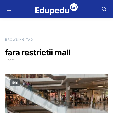
BROWSING TAG
fara restrictii mall
1 post
Știri