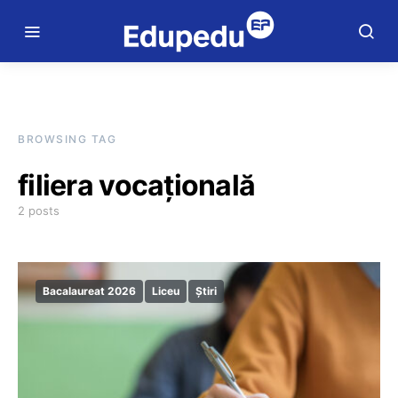
BROWSING TAG
filiera vocațională
2 posts
Bacalaureat 2026
Liceu
Știri