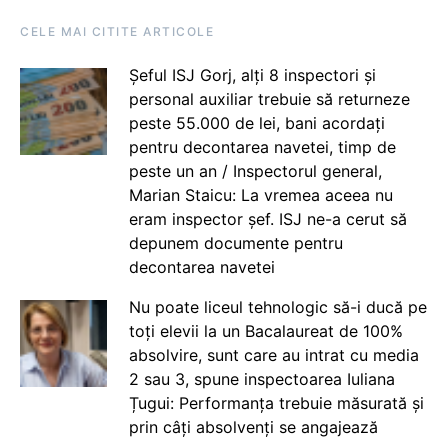
CELE MAI CITITE ARTICOLE
Șeful ISJ Gorj, alți 8 inspectori și
personal auxiliar trebuie să returneze
peste 55.000 de lei, bani acordați
pentru decontarea navetei, timp de
peste un an / Inspectorul general,
Marian Staicu: La vremea aceea nu
eram inspector șef. ISJ ne-a cerut să
depunem documente pentru
decontarea navetei
Nu poate liceul tehnologic să-i ducă pe
toți elevii la un Bacalaureat de 100%
absolvire, sunt care au intrat cu media
2 sau 3, spune inspectoarea Iuliana
Țugui: Performanța trebuie măsurată și
prin câți absolvenți se angajează