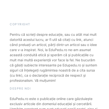
COPYRIGHT
Pentru că scrieți despre educație, sau cu atât mai mult
datorită acestui lucru, ar fi util să citați cu link, atunci
când preluați un articol, părți dintr-un articol sau o idee
care v-a inspirat. Noi, la EduPedu.ro ne-am asumat
această conduită etică și sperăm că și publicațiile cu
mult mai multă experiență vor face la fel. Ne bucurăm
că găsiți subiecte interesante pe Edupedu.ro și suntem
siguri că înțelegeți rugămintea noastră de a cita sursa
(cu link), ca o declarație reciprocă de respect și
profesionalism. Vă mulțumim!
DESPRE NOI
EduPedu.ro este o publicație online care găzduiește
exclusiv articole din domeniul educației și cercetării.
Urmărim constant cum sunt educați copiii noștri, cine și