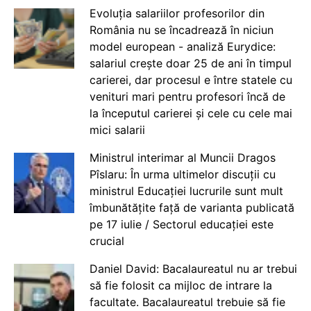
Evoluția salariilor profesorilor din
România nu se încadrează în niciun
model european - analiză Eurydice:
salariul crește doar 25 de ani în timpul
carierei, dar procesul e între statele cu
venituri mari pentru profesori încă de
la începutul carierei și cele cu cele mai
mici salarii
Ministrul interimar al Muncii Dragos
Pîslaru: În urma ultimelor discuții cu
ministrul Educației lucrurile sunt mult
îmbunătățite față de varianta publicată
pe 17 iulie / Sectorul educației este
crucial
Daniel David: Bacalaureatul nu ar trebui
să fie folosit ca mijloc de intrare la
facultate. Bacalaureatul trebuie să fie