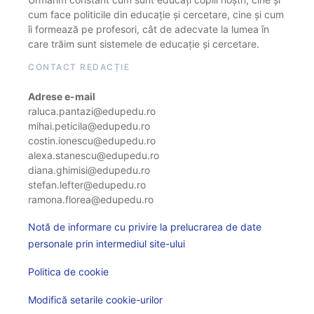
cum face politicile din educație și cercetare, cine și cum
îi formează pe profesori, cât de adecvate la lumea în
care trăim sunt sistemele de educație și cercetare.
CONTACT REDACȚIE
Adrese e-mail
raluca.pantazi@edupedu.ro
mihai.peticila@edupedu.ro
costin.ionescu@edupedu.ro
alexa.stanescu@edupedu.ro
diana.ghimisi@edupedu.ro
stefan.lefter@edupedu.ro
ramona.florea@edupedu.ro
Notă de informare cu privire la prelucrarea de date
personale prin intermediul site-ului
Politica de cookie
Modifică setarile cookie-urilor