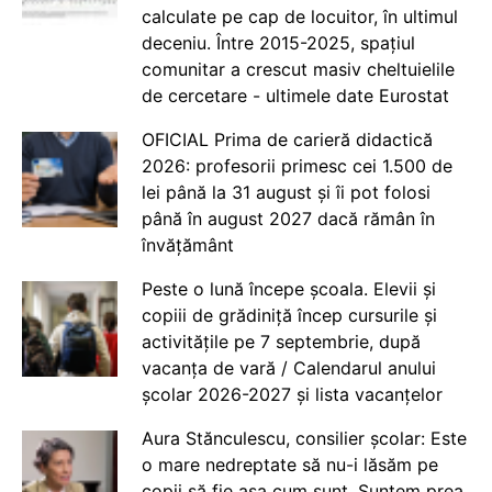
calculate pe cap de locuitor, în ultimul
deceniu. Între 2015-2025, spațiul
comunitar a crescut masiv cheltuielile
de cercetare - ultimele date Eurostat
OFICIAL Prima de carieră didactică
2026: profesorii primesc cei 1.500 de
lei până la 31 august și îi pot folosi
până în august 2027 dacă rămân în
învățământ
Peste o lună începe școala. Elevii și
copiii de grădiniță încep cursurile și
activitățile pe 7 septembrie, după
vacanța de vară / Calendarul anului
școlar 2026-2027 și lista vacanțelor
Aura Stănculescu, consilier școlar: Este
o mare nedreptate să nu-i lăsăm pe
copii să fie așa cum sunt. Suntem prea