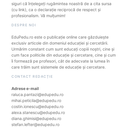
siguri că înțelegeți rugămintea noastră de a cita sursa
(cu link), ca o declarație reciprocă de respect și
profesionalism. Vă mulțumim!
DESPRE NOI
EduPedu.ro este o publicație online care găzduiește
exclusiv articole din domeniul educației și cercetării.
Urmărim constant cum sunt educați copiii noștri, cine și
cum face politicile din educație și cercetare, cine și cum
îi formează pe profesori, cât de adecvate la lumea în
care trăim sunt sistemele de educație și cercetare.
CONTACT REDACȚIE
Adrese e-mail
raluca.pantazi@edupedu.ro
mihai.peticila@edupedu.ro
costin.ionescu@edupedu.ro
alexa.stanescu@edupedu.ro
diana.ghimisi@edupedu.ro
stefan.lefter@edupedu.ro