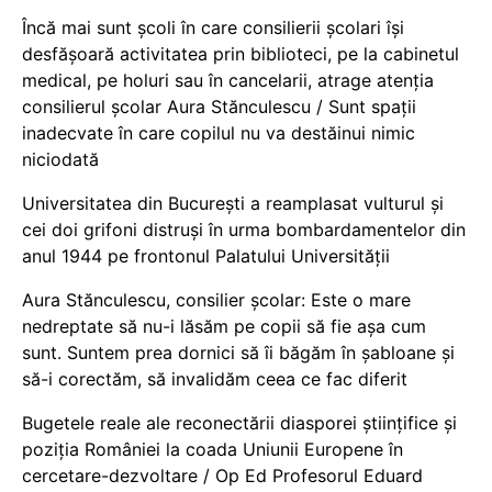
Încă mai sunt școli în care consilierii școlari își
desfășoară activitatea prin biblioteci, pe la cabinetul
medical, pe holuri sau în cancelarii, atrage atenția
consilierul școlar Aura Stănculescu / Sunt spații
inadecvate în care copilul nu va destăinui nimic
niciodată
Universitatea din București a reamplasat vulturul și
cei doi grifoni distruși în urma bombardamentelor din
anul 1944 pe frontonul Palatului Universității
Aura Stănculescu, consilier școlar: Este o mare
nedreptate să nu-i lăsăm pe copii să fie așa cum
sunt. Suntem prea dornici să îi băgăm în șabloane și
să-i corectăm, să invalidăm ceea ce fac diferit
Bugetele reale ale reconectării diasporei științifice și
poziția României la coada Uniunii Europene în
cercetare-dezvoltare / Op Ed Profesorul Eduard