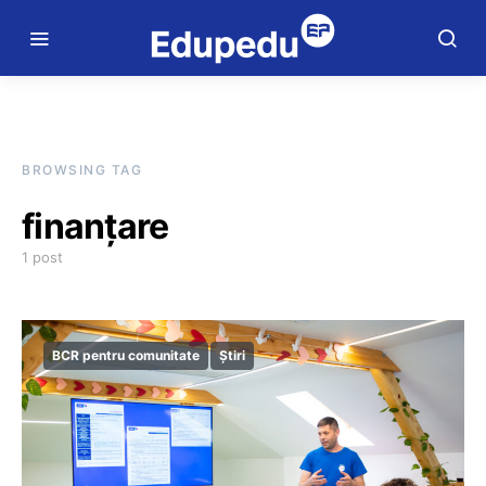
BROWSING TAG
finanțare
1 post
BCR pentru comunitate
Știri