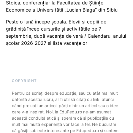
Stoica, conferențiar la Facultatea de Științe
Economice a Universității „Lucian Blaga” din Sibiu
Peste o lună începe școala. Elevii și copiii de
grădiniță încep cursurile și activitățile pe 7
septembrie, după vacanța de vară / Calendarul anului
școlar 2026-2027 și lista vacanțelor
COPYRIGHT
Pentru că scrieți despre educație, sau cu atât mai mult
datorită acestui lucru, ar fi util să citați cu link, atunci
când preluați un articol, părți dintr-un articol sau o idee
care v-a inspirat. Noi, la EduPedu.ro ne-am asumat
această conduită etică și sperăm că și publicațiile cu
mult mai multă experiență vor face la fel. Ne bucurăm
că găsiți subiecte interesante pe Edupedu.ro și suntem