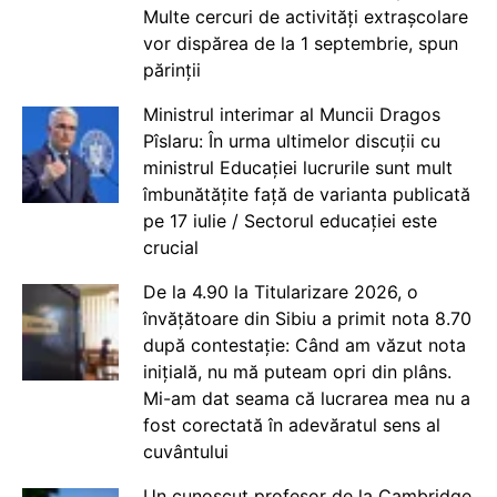
Multe cercuri de activități extrașcolare
vor dispărea de la 1 septembrie, spun
părinții
Ministrul interimar al Muncii Dragos
Pîslaru: În urma ultimelor discuții cu
ministrul Educației lucrurile sunt mult
îmbunătățite față de varianta publicată
pe 17 iulie / Sectorul educației este
crucial
De la 4.90 la Titularizare 2026, o
învățătoare din Sibiu a primit nota 8.70
după contestație: Când am văzut nota
inițială, nu mă puteam opri din plâns.
Mi-am dat seama că lucrarea mea nu a
fost corectată în adevăratul sens al
cuvântului
Un cunoscut profesor de la Cambridge