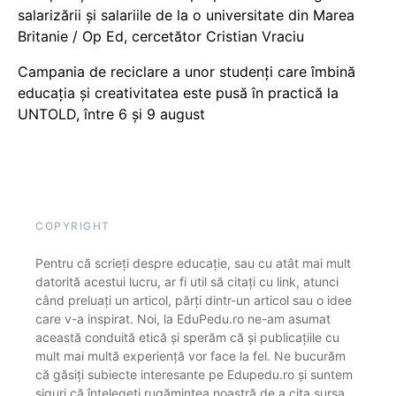
salarizării și salariile de la o universitate din Marea
Britanie / Op Ed, cercetător Cristian Vraciu
Campania de reciclare a unor studenți care îmbină
educația și creativitatea este pusă în practică la
UNTOLD, între 6 și 9 august
COPYRIGHT
Pentru că scrieți despre educație, sau cu atât mai mult
datorită acestui lucru, ar fi util să citați cu link, atunci
când preluați un articol, părți dintr-un articol sau o idee
care v-a inspirat. Noi, la EduPedu.ro ne-am asumat
această conduită etică și sperăm că și publicațiile cu
mult mai multă experiență vor face la fel. Ne bucurăm
că găsiți subiecte interesante pe Edupedu.ro și suntem
siguri că înțelegeți rugămintea noastră de a cita sursa