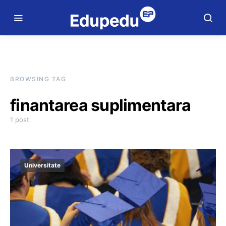
BROWSING TAG
finantarea suplimentara
1 post
Universitate