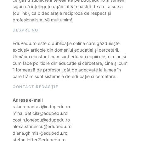
siguri că înțelegeți rugămintea noastră de a cita sursa
(cu link), ca o declarație reciprocă de respect și
profesionalism. Vă mulțumim!
DESPRE NOI
EduPedu.ro este o publicație online care găzduiește
exclusiv articole din domeniul educației și cercetării.
Urmărim constant cum sunt educați copiii noștri, cine și
cum face politicile din educație și cercetare, cine și cum
îi formează pe profesori, cât de adecvate la lumea în
care trăim sunt sistemele de educație și cercetare.
CONTACT REDACȚIE
Adrese e-mail
raluca.pantazi@edupedu.ro
mihai.peticila@edupedu.ro
costin.ionescu@edupedu.ro
alexa.stanescu@edupedu.ro
diana.ghimisi@edupedu.ro
stefan.lefter@edupedu.ro