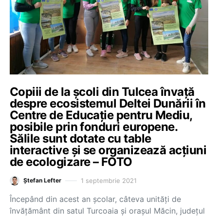
Copiii de la școli din Tulcea învață
despre ecosistemul Deltei Dunării în
Centre de Educație pentru Mediu,
posibile prin fonduri europene.
Sălile sunt dotate cu table
interactive și se organizează acțiuni
de ecologizare – FOTO
1 septembrie 2021
Ștefan Lefter
Începând din acest an școlar, câteva unităţi de
învăţământ din satul Turcoaia şi oraşul Măcin, judeţul