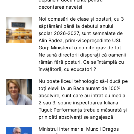
decontarea navetei
Noi comasări de clase și posturi, cu 3
săptămâni până la debutul anului
școlar 2026-2027, sunt semnalate de
Alin Badea, prim-vicepreședinte USLI
Gorj: Ministerul o comite grav de tot.
Ne sună directorii disperați că oamenii
rămân fără posturi. Ce se întâmplă cu
învățătorii, cu educatorii?
Nu poate liceul tehnologic să-i ducă pe
toți elevii la un Bacalaureat de 100%
absolvire, sunt care au intrat cu media
2 sau 3, spune inspectoarea Iuliana
Țugui: Performanța trebuie măsurată și
prin câți absolvenți se angajează
Ministrul interimar al Muncii Dragos