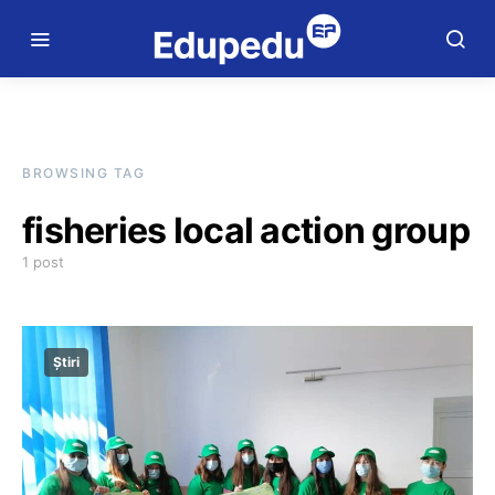
BROWSING TAG
fisheries local action group
1 post
Știri