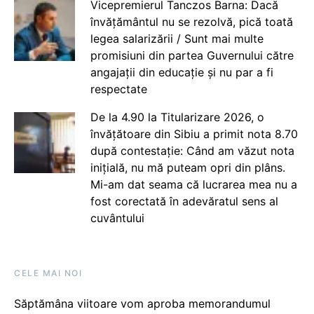
Vicepremierul Tanczos Barna: Dacă
învățământul nu se rezolvă, pică toată
legea salarizării / Sunt mai multe
promisiuni din partea Guvernului către
angajații din educație și nu par a fi
respectate
De la 4.90 la Titularizare 2026, o
învățătoare din Sibiu a primit nota 8.70
după contestație: Când am văzut nota
inițială, nu mă puteam opri din plâns.
Mi-am dat seama că lucrarea mea nu a
fost corectată în adevăratul sens al
cuvântului
CELE MAI NOI
Săptămâna viitoare vom aproba memorandumul