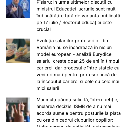
Pîslaru: În urma ultimelor discuții cu
ministrul Educației lucrurile sunt mult
îmbunătățite față de varianta publicată
pe 17 iulie / Sectorul educației este
crucial
Evoluția salariilor profesorilor din
România nu se încadrează în niciun
model european - analiză Eurydice:
salariul crește doar 25 de ani în timpul
carierei, dar procesul e între statele cu
venituri mari pentru profesori încă de
la începutul carierei și cele cu cele mai
mici salarii
Mai mulți părinți solicită, într-o petiție,
anularea deciziei ISMB de a nu mai
acorda sumele pentru posturile la plata
cu ora din cadrul cluburilor copiilor:
Multe cercuri de activități extrașcolare