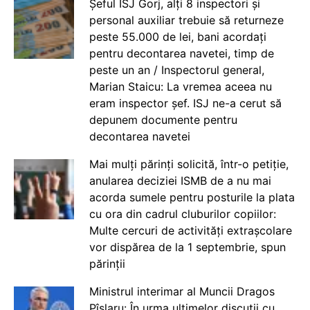
Șeful ISJ Gorj, alți 8 inspectori și
personal auxiliar trebuie să returneze
peste 55.000 de lei, bani acordați
pentru decontarea navetei, timp de
peste un an / Inspectorul general,
Marian Staicu: La vremea aceea nu
eram inspector șef. ISJ ne-a cerut să
depunem documente pentru
decontarea navetei
Mai mulți părinți solicită, într-o petiție,
anularea deciziei ISMB de a nu mai
acorda sumele pentru posturile la plata
cu ora din cadrul cluburilor copiilor:
Multe cercuri de activități extrașcolare
vor dispărea de la 1 septembrie, spun
părinții
Ministrul interimar al Muncii Dragos
Pîslaru: În urma ultimelor discuții cu