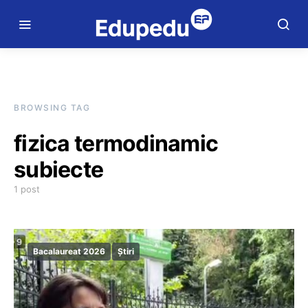
BROWSING TAG
fizica termodinamic
subiecte
1 post
Bacalaureat 2026
Știri