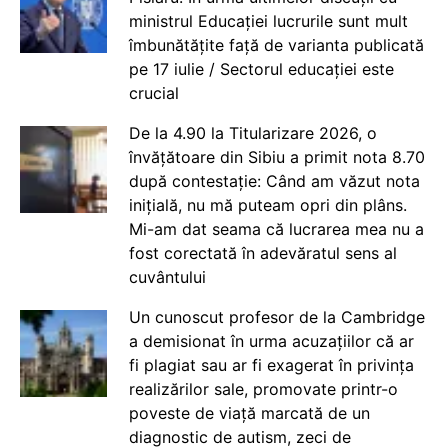
ministrul Educației lucrurile sunt mult
îmbunătățite față de varianta publicată
pe 17 iulie / Sectorul educației este
crucial
De la 4.90 la Titularizare 2026, o
învățătoare din Sibiu a primit nota 8.70
după contestație: Când am văzut nota
inițială, nu mă puteam opri din plâns.
Mi-am dat seama că lucrarea mea nu a
fost corectată în adevăratul sens al
cuvântului
Un cunoscut profesor de la Cambridge
a demisionat în urma acuzațiilor că ar
fi plagiat sau ar fi exagerat în privința
realizărilor sale, promovate printr-o
poveste de viață marcată de un
diagnostic de autism, zeci de