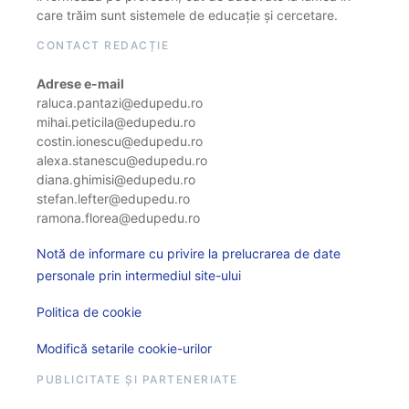
care trăim sunt sistemele de educație și cercetare.
CONTACT REDACȚIE
Adrese e-mail
raluca.pantazi@edupedu.ro
mihai.peticila@edupedu.ro
costin.ionescu@edupedu.ro
alexa.stanescu@edupedu.ro
diana.ghimisi@edupedu.ro
stefan.lefter@edupedu.ro
ramona.florea@edupedu.ro
Notă de informare cu privire la prelucrarea de date
personale prin intermediul site-ului
Politica de cookie
Modifică setarile cookie-urilor
PUBLICITATE ȘI PARTENERIATE