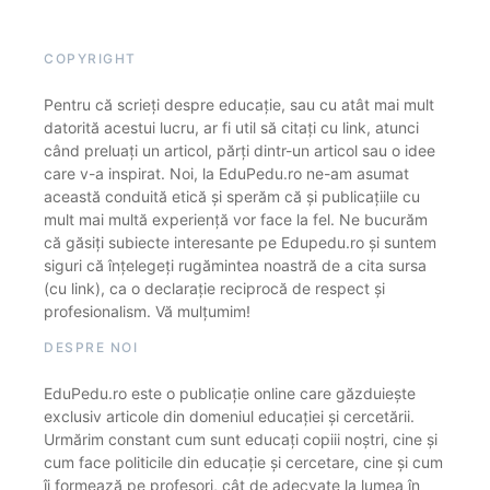
COPYRIGHT
Pentru că scrieți despre educație, sau cu atât mai mult
datorită acestui lucru, ar fi util să citați cu link, atunci
când preluați un articol, părți dintr-un articol sau o idee
care v-a inspirat. Noi, la EduPedu.ro ne-am asumat
această conduită etică și sperăm că și publicațiile cu
mult mai multă experiență vor face la fel. Ne bucurăm
că găsiți subiecte interesante pe Edupedu.ro și suntem
siguri că înțelegeți rugămintea noastră de a cita sursa
(cu link), ca o declarație reciprocă de respect și
profesionalism. Vă mulțumim!
DESPRE NOI
EduPedu.ro este o publicație online care găzduiește
exclusiv articole din domeniul educației și cercetării.
Urmărim constant cum sunt educați copiii noștri, cine și
cum face politicile din educație și cercetare, cine și cum
îi formează pe profesori, cât de adecvate la lumea în