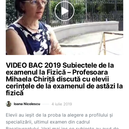
VIDEO BAC 2019 Subiectele de la
examenul la Fizică – Profesoara
Mihaela Chiriță discută cu elevii
cerințele de la examenul de astăzi la
fizică
4 iulie 2019
Ioana Nicolescu
Elevii au ieșit de la proba la alegere a profilului și
specializării, ultimul examen din cadrul
Bacalaureatului. Vezi mai jos ce subiecte au avut de