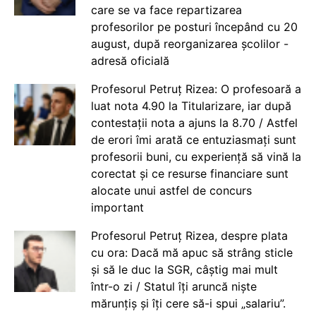
care se va face repartizarea
profesorilor pe posturi începând cu 20
august, după reorganizarea școlilor -
adresă oficială
Profesorul Petruț Rizea: O profesoară a
luat nota 4.90 la Titularizare, iar după
contestații nota a ajuns la 8.70 / Astfel
de erori îmi arată ce entuziasmați sunt
profesorii buni, cu experiență să vină la
corectat și ce resurse financiare sunt
alocate unui astfel de concurs
important
Profesorul Petruț Rizea, despre plata
cu ora: Dacă mă apuc să strâng sticle
și să le duc la SGR, câștig mai mult
într-o zi / Statul îți aruncă niște
mărunțiș și îți cere să-i spui „salariu”.