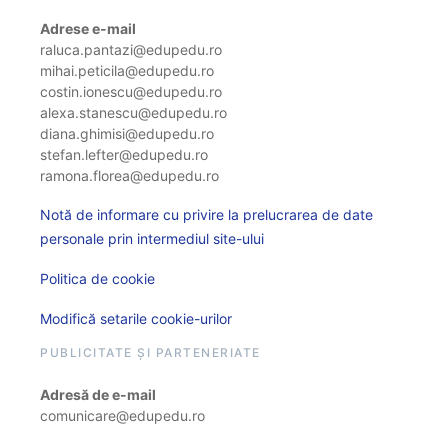
Adrese e-mail
raluca.pantazi@edupedu.ro
mihai.peticila@edupedu.ro
costin.ionescu@edupedu.ro
alexa.stanescu@edupedu.ro
diana.ghimisi@edupedu.ro
stefan.lefter@edupedu.ro
ramona.florea@edupedu.ro
Notă de informare cu privire la prelucrarea de date
personale prin intermediul site-ului
Politica de cookie
Modifică setarile cookie-urilor
PUBLICITATE ȘI PARTENERIATE
Adresă de e-mail
comunicare@edupedu.ro