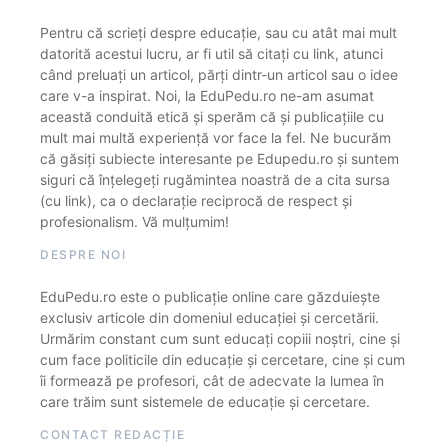
Pentru că scrieți despre educație, sau cu atât mai mult
datorită acestui lucru, ar fi util să citați cu link, atunci
când preluați un articol, părți dintr-un articol sau o idee
care v-a inspirat. Noi, la EduPedu.ro ne-am asumat
această conduită etică și sperăm că și publicațiile cu
mult mai multă experiență vor face la fel. Ne bucurăm
că găsiți subiecte interesante pe Edupedu.ro și suntem
siguri că înțelegeți rugămintea noastră de a cita sursa
(cu link), ca o declarație reciprocă de respect și
profesionalism. Vă mulțumim!
DESPRE NOI
EduPedu.ro este o publicație online care găzduiește
exclusiv articole din domeniul educației și cercetării.
Urmărim constant cum sunt educați copiii noștri, cine și
cum face politicile din educație și cercetare, cine și cum
îi formează pe profesori, cât de adecvate la lumea în
care trăim sunt sistemele de educație și cercetare.
CONTACT REDACȚIE