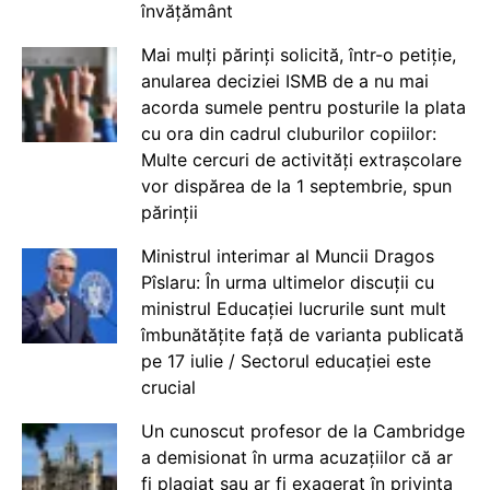
învățământ
Mai mulți părinți solicită, într-o petiție,
anularea deciziei ISMB de a nu mai
acorda sumele pentru posturile la plata
cu ora din cadrul cluburilor copiilor:
Multe cercuri de activități extrașcolare
vor dispărea de la 1 septembrie, spun
părinții
Ministrul interimar al Muncii Dragos
Pîslaru: În urma ultimelor discuții cu
ministrul Educației lucrurile sunt mult
îmbunătățite față de varianta publicată
pe 17 iulie / Sectorul educației este
crucial
Un cunoscut profesor de la Cambridge
a demisionat în urma acuzațiilor că ar
fi plagiat sau ar fi exagerat în privința