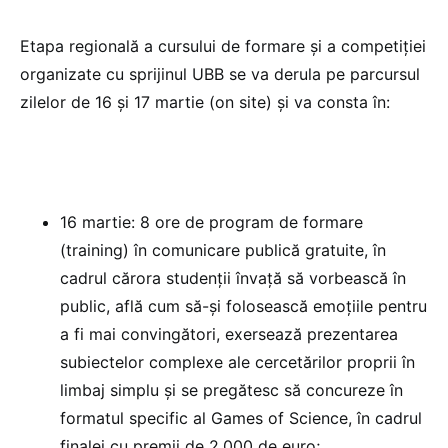
Etapa regională a cursului de formare şi a competiţiei
organizate cu sprijinul UBB se va derula pe parcursul
zilelor de 16 şi 17 martie (on site) şi va consta în:
16 martie: 8 ore de program de formare
(training) în comunicare publică gratuite, în
cadrul cărora studenţii învaţă să vorbească în
public, află cum să-şi folosească emoţiile pentru
a fi mai convingători, exersează prezentarea
subiectelor complexe ale cercetărilor proprii în
limbaj simplu şi se pregătesc să concureze în
formatul specific al Games of Science, în cadrul
finalei cu premii de 2.000 de euro;