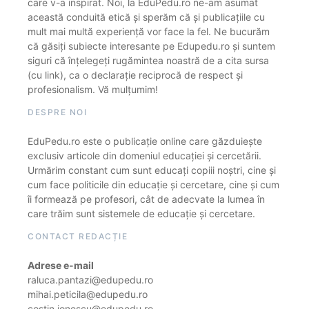
care v-a inspirat. Noi, la EduPedu.ro ne-am asumat
această conduită etică și sperăm că și publicațiile cu
mult mai multă experiență vor face la fel. Ne bucurăm
că găsiți subiecte interesante pe Edupedu.ro și suntem
siguri că înțelegeți rugămintea noastră de a cita sursa
(cu link), ca o declarație reciprocă de respect și
profesionalism. Vă mulțumim!
DESPRE NOI
EduPedu.ro este o publicație online care găzduiește
exclusiv articole din domeniul educației și cercetării.
Urmărim constant cum sunt educați copiii noștri, cine și
cum face politicile din educație și cercetare, cine și cum
îi formează pe profesori, cât de adecvate la lumea în
care trăim sunt sistemele de educație și cercetare.
CONTACT REDACȚIE
Adrese e-mail
raluca.pantazi@edupedu.ro
mihai.peticila@edupedu.ro
costin.ionescu@edupedu.ro