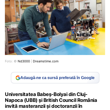
Foto: ©
Nd3000
|
Dreamstime.com
Adaugă-ne ca sursă preferată în Google
Universitatea Babeş-Bolyai din Cluj-
Napoca (UBB) și British Council România
invită masteranzii şi doctoranzii în