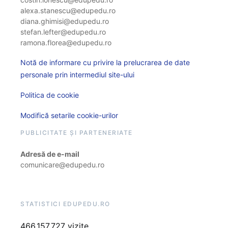
alexa.stanescu@edupedu.ro
diana.ghimisi@edupedu.ro
stefan.lefter@edupedu.ro
ramona.florea@edupedu.ro
Notă de informare cu privire la prelucrarea de date
personale prin intermediul site-ului
Politica de cookie
Modifică setarile cookie-urilor
PUBLICITATE ȘI PARTENERIATE
Adresă de e-mail
comunicare@edupedu.ro
STATISTICI EDUPEDU.RO
466.157.727 vizite