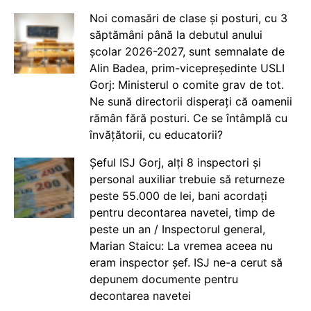
Noi comasări de clase și posturi, cu 3
săptămâni până la debutul anului
școlar 2026-2027, sunt semnalate de
Alin Badea, prim-vicepreședinte USLI
Gorj: Ministerul o comite grav de tot.
Ne sună directorii disperați că oamenii
rămân fără posturi. Ce se întâmplă cu
învățătorii, cu educatorii?
Șeful ISJ Gorj, alți 8 inspectori și
personal auxiliar trebuie să returneze
peste 55.000 de lei, bani acordați
pentru decontarea navetei, timp de
peste un an / Inspectorul general,
Marian Staicu: La vremea aceea nu
eram inspector șef. ISJ ne-a cerut să
depunem documente pentru
decontarea navetei