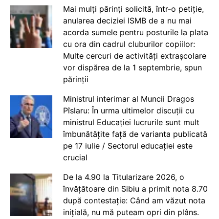
Mai mulți părinți solicită, într-o petiție,
anularea deciziei ISMB de a nu mai
acorda sumele pentru posturile la plata
cu ora din cadrul cluburilor copiilor:
Multe cercuri de activități extrașcolare
vor dispărea de la 1 septembrie, spun
părinții
Ministrul interimar al Muncii Dragos
Pîslaru: În urma ultimelor discuții cu
ministrul Educației lucrurile sunt mult
îmbunătățite față de varianta publicată
pe 17 iulie / Sectorul educației este
crucial
De la 4.90 la Titularizare 2026, o
învățătoare din Sibiu a primit nota 8.70
după contestație: Când am văzut nota
inițială, nu mă puteam opri din plâns.