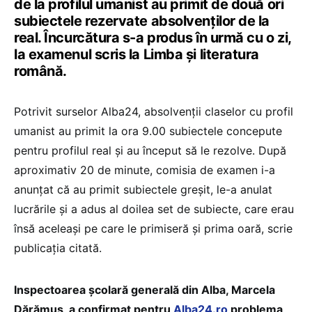
de la profilul umanist au primit de două ori
subiectele rezervate absolvenților de la
real. Încurcătura s-a produs în urmă cu o zi,
la examenul scris la Limba și literatura
română.
Potrivit surselor Alba24, absolvenții claselor cu profil
umanist au primit la ora 9.00 subiectele concepute
pentru profilul real și au început să le rezolve. După
aproximativ 20 de minute, comisia de examen i-a
anunțat că au primit subiectele greșit, le-a anulat
lucrările și a adus al doilea set de subiecte, care erau
însă aceleași pe care le primiseră și prima oară, scrie
publicația citată.
Inspectoarea școlară generală din Alba, Marcela
Dărămuș, a confirmat pentru
Alba24.ro
problema