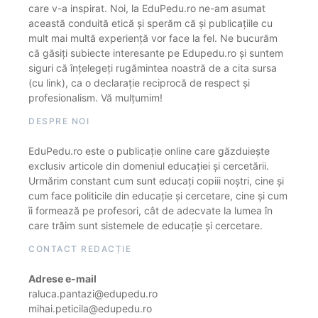
care v-a inspirat. Noi, la EduPedu.ro ne-am asumat
această conduită etică și sperăm că și publicațiile cu
mult mai multă experiență vor face la fel. Ne bucurăm
că găsiți subiecte interesante pe Edupedu.ro și suntem
siguri că înțelegeți rugămintea noastră de a cita sursa
(cu link), ca o declarație reciprocă de respect și
profesionalism. Vă mulțumim!
DESPRE NOI
EduPedu.ro este o publicație online care găzduiește
exclusiv articole din domeniul educației și cercetării.
Urmărim constant cum sunt educați copiii noștri, cine și
cum face politicile din educație și cercetare, cine și cum
îi formează pe profesori, cât de adecvate la lumea în
care trăim sunt sistemele de educație și cercetare.
CONTACT REDACȚIE
Adrese e-mail
raluca.pantazi@edupedu.ro
mihai.peticila@edupedu.ro