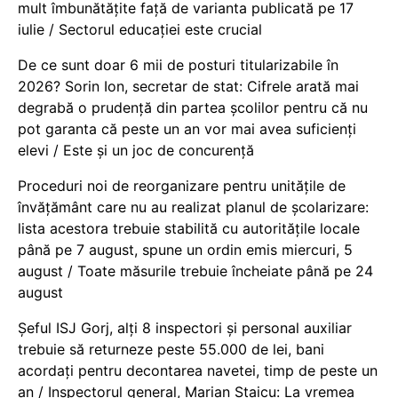
mult îmbunătățite față de varianta publicată pe 17
iulie / Sectorul educației este crucial
De ce sunt doar 6 mii de posturi titularizabile în
2026? Sorin Ion, secretar de stat: Cifrele arată mai
degrabă o prudență din partea școlilor pentru că nu
pot garanta că peste un an vor mai avea suficienți
elevi / Este și un joc de concurență
Proceduri noi de reorganizare pentru unitățile de
învățământ care nu au realizat planul de școlarizare:
lista acestora trebuie stabilită cu autoritățile locale
până pe 7 august, spune un ordin emis miercuri, 5
august / Toate măsurile trebuie încheiate până pe 24
august
Șeful ISJ Gorj, alți 8 inspectori și personal auxiliar
trebuie să returneze peste 55.000 de lei, bani
acordați pentru decontarea navetei, timp de peste un
an / Inspectorul general, Marian Staicu: La vremea