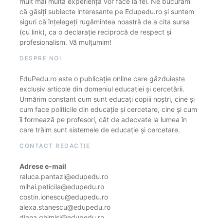
mult mai multă experiență vor face la fel. Ne bucurăm
că găsiți subiecte interesante pe Edupedu.ro și suntem
siguri că înțelegeți rugămintea noastră de a cita sursa
(cu link), ca o declarație reciprocă de respect și
profesionalism. Vă mulțumim!
DESPRE NOI
EduPedu.ro este o publicație online care găzduiește
exclusiv articole din domeniul educației și cercetării.
Urmărim constant cum sunt educați copiii noștri, cine și
cum face politicile din educație și cercetare, cine și cum
îi formează pe profesori, cât de adecvate la lumea în
care trăim sunt sistemele de educație și cercetare.
CONTACT REDACȚIE
Adrese e-mail
raluca.pantazi@edupedu.ro
mihai.peticila@edupedu.ro
costin.ionescu@edupedu.ro
alexa.stanescu@edupedu.ro
diana.ghimisi@edupedu.ro