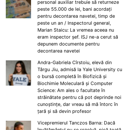
personal auxiliar trebuie să returneze
peste 55.000 de lei, bani acordați
pentru decontarea navetei, timp de
peste un an / Inspectorul general,
Marian Staicu: La vremea aceea nu
eram inspector șef. ISJ ne-a cerut să
depunem documente pentru
decontarea navetei
Andra-Gabriela Cîrstoiu, elevă din
Târgu Jiu, admisă la Yale University cu
o bursă completă în Biofizică și
Biochimie Moleculară și Computer
Science: Am ales o facultate în
străinătate pentru că pot deprinde noi
cunoștințe, dar vreau să mă întorc în
țară și să devin profesor
Vicepremierul Tanczos Barna: Dacă
învățământul nu se rezolvă, pică toată