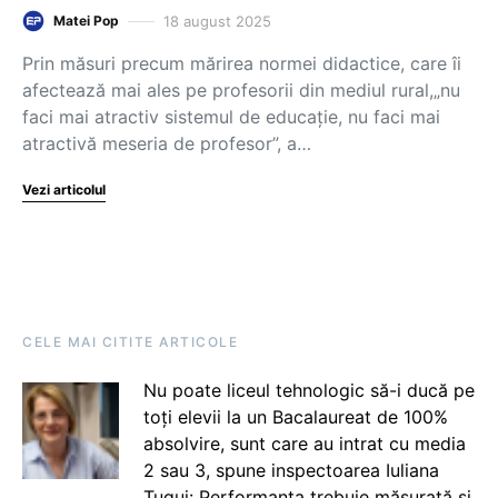
18 august 2025
Matei Pop
Prin măsuri precum mărirea normei didactice, care îi
afectează mai ales pe profesorii din mediul rural,„nu
faci mai atractiv sistemul de educație, nu faci mai
atractivă meseria de profesor”, a…
Vezi articolul
CELE MAI CITITE ARTICOLE
Nu poate liceul tehnologic să-i ducă pe
toți elevii la un Bacalaureat de 100%
absolvire, sunt care au intrat cu media
2 sau 3, spune inspectoarea Iuliana
Țugui: Performanța trebuie măsurată și