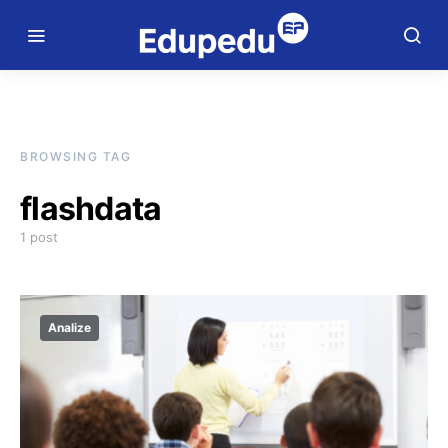
BROWSING TAG
flashdata
1 post
Analize