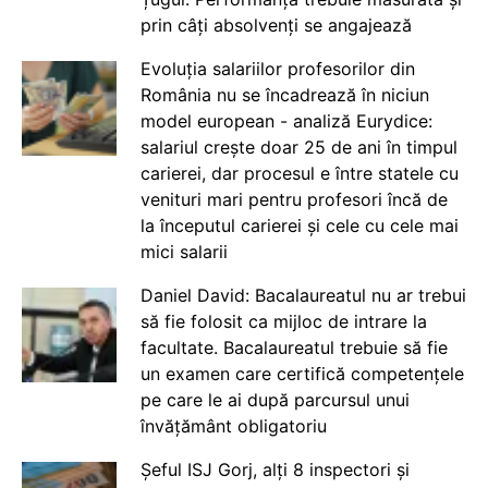
prin câți absolvenți se angajează
Evoluția salariilor profesorilor din
România nu se încadrează în niciun
model european - analiză Eurydice:
salariul crește doar 25 de ani în timpul
carierei, dar procesul e între statele cu
venituri mari pentru profesori încă de
la începutul carierei și cele cu cele mai
mici salarii
Daniel David: Bacalaureatul nu ar trebui
să fie folosit ca mijloc de intrare la
facultate. Bacalaureatul trebuie să fie
un examen care certifică competențele
pe care le ai după parcursul unui
învățământ obligatoriu
Șeful ISJ Gorj, alți 8 inspectori și