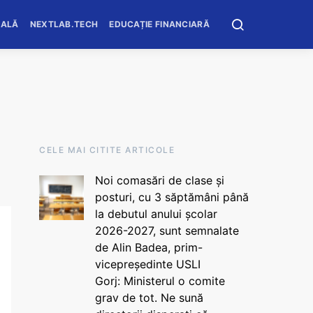
OALĂ
NEXTLAB.TECH
EDUCAȚIE FINANCIARĂ
CELE MAI CITITE ARTICOLE
Noi comasări de clase și
posturi, cu 3 săptămâni până
la debutul anului școlar
2026-2027, sunt semnalate
de Alin Badea, prim-
vicepreședinte USLI
Gorj: Ministerul o comite
grav de tot. Ne sună