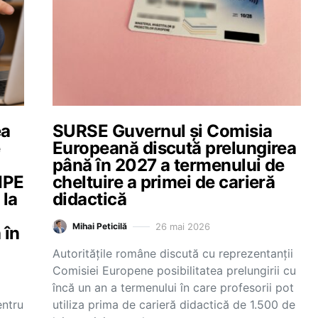
ea
SURSE Guvernul și Comisia
e
Europeană discută prelungirea
până în 2027 a termenului de
MIPE
cheltuire a primei de carieră
 la
didactică
26 mai 2026
Mihai Peticilă
 în
Autoritățile române discută cu reprezentanții
Comisiei Europene posibilitatea prelungirii cu
încă un an a termenului în care profesorii pot
entru
utiliza prima de carieră didactică de 1.500 de