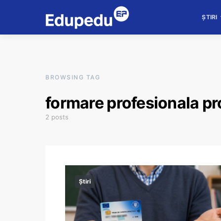
ȘTIRI
BROWSING TAG
formare profesionala pr
2 posts
Știri