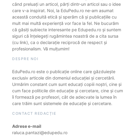
când preluați un articol, părți dintr-un articol sau o idee
care v-a inspirat. Noi, la EduPedu.ro ne-am asumat
această conduită etică și sperăm că și publicațiile cu
mult mai multă experiență vor face la fel. Ne bucurăm
că găsiți subiecte interesante pe Edupedu.ro și suntem
siguri că înțelegeți rugămintea noastră de a cita sursa
(cu link), ca o declarație reciprocă de respect și
profesionalism. Vă mulțumim!
DESPRE NOI
EduPedu.ro este o publicație online care găzduiește
exclusiv articole din domeniul educației și cercetării.
Urmărim constant cum sunt educați copiii noștri, cine și
cum face politicile din educație și cercetare, cine și cum
îi formează pe profesori, cât de adecvate la lumea în
care trăim sunt sistemele de educație și cercetare.
CONTACT REDACȚIE
Adrese e-mail
raluca.pantazi@edupedu.ro