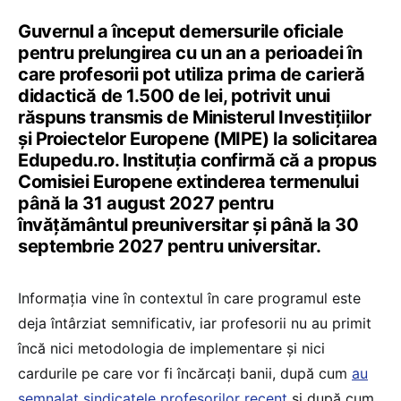
Guvernul a început demersurile oficiale
pentru prelungirea cu un an a perioadei în
care profesorii pot utiliza prima de carieră
didactică de 1.500 de lei, potrivit unui
răspuns transmis de Ministerul Investițiilor
și Proiectelor Europene (MIPE) la solicitarea
Edupedu.ro. Instituția confirmă că a propus
Comisiei Europene extinderea termenului
până la 31 august 2027 pentru
învățământul preuniversitar și până la 30
septembrie 2027 pentru universitar.
Informația vine în contextul în care programul este
deja întârziat semnificativ, iar profesorii nu au primit
încă nici metodologia de implementare și nici
cardurile pe care vor fi încărcați banii, după cum
au
semnalat sindicatele profesorilor recent
și după cum