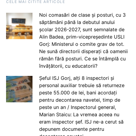
CELE MAI CITITE ARTICOLE
Noi comasări de clase și posturi, cu 3
săptămâni până la debutul anului
școlar 2026-2027, sunt semnalate de
Alin Badea, prim-vicepreședinte USLI
Gorj: Ministerul o comite grav de tot.
Ne sună directorii disperați că oamenii
rămân fără posturi. Ce se întâmplă cu
învățătorii, cu educatorii?
Șeful ISJ Gorj, alți 8 inspectori și
personal auxiliar trebuie să returneze
peste 55.000 de lei, bani acordați
pentru decontarea navetei, timp de
peste un an / Inspectorul general,
Marian Staicu: La vremea aceea nu
eram inspector șef. ISJ ne-a cerut să
depunem documente pentru