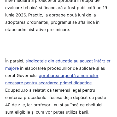
intermediară a proiectelor aprobate în etapa de
evaluare tehnică și financiară a fost publicată pe 19
iunie 2026. Practic, la aproape două luni de la
adoptarea ordonanței, programul se afla încă în
etape administrative preliminare.
În paralel,
sindicatele din educație au acuzat întârzieri
majore
în elaborarea procedurilor de aplicare și au
cerut Guvernului
aprobarea urgentă a normelor
necesare pentru acordarea primei didactice
.
Edupedu.ro a relatat că termenul legal pentru
emiterea procedurilor fusese deja depășit cu peste
40 de zile, iar profesorii nu știau încă ce cheltuieli
sunt eligibile și cum vor putea utiliza banii.