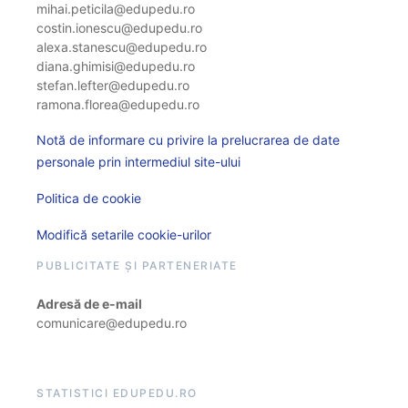
mihai.peticila@edupedu.ro
costin.ionescu@edupedu.ro
alexa.stanescu@edupedu.ro
diana.ghimisi@edupedu.ro
stefan.lefter@edupedu.ro
ramona.florea@edupedu.ro
Notă de informare cu privire la prelucrarea de date
personale prin intermediul site-ului
Politica de cookie
Modifică setarile cookie-urilor
PUBLICITATE ȘI PARTENERIATE
Adresă de e-mail
comunicare@edupedu.ro
STATISTICI EDUPEDU.RO