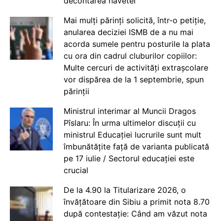
decontarea navetei
Mai mulți părinți solicită, într-o petiție,
anularea deciziei ISMB de a nu mai
acorda sumele pentru posturile la plata
cu ora din cadrul cluburilor copiilor:
Multe cercuri de activități extrașcolare
vor dispărea de la 1 septembrie, spun
părinții
Ministrul interimar al Muncii Dragos
Pîslaru: În urma ultimelor discuții cu
ministrul Educației lucrurile sunt mult
îmbunătățite față de varianta publicată
pe 17 iulie / Sectorul educației este
crucial
De la 4.90 la Titularizare 2026, o
învățătoare din Sibiu a primit nota 8.70
după contestație: Când am văzut nota