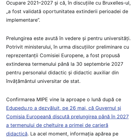
Ocupare 2021–2027 și că, în discuțiile cu Bruxelles-ul,
„a fost validată oportunitatea extinderii perioadei de
implementare”.
Prelungirea este avută în vedere și pentru universități.
Potrivit ministerului, în urma discuțiilor preliminare cu
reprezentanții Comisiei Europene, a fost propusă
extinderea termenului până la 30 septembrie 2027
pentru personalul didactic și didactic auxiliar din
învățământul universitar de stat.
Confirmarea MIPE vine la aproape o lună după ce
Edupedu.ro a dezvăluit, pe 26 mai, că Guvernul și
Comisia Europeană discută prelungirea până în 2027
a termenului de cheltuire a primei de carieră
didactică
. La acel moment, informația apărea pe