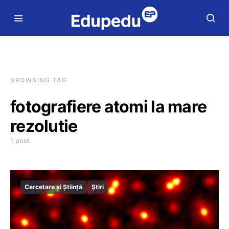
BROWSING TAG
fotografiere atomi la mare
rezolutie
1 post
Cercetare și Știință
Știri