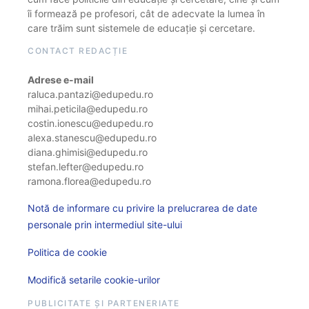
îi formează pe profesori, cât de adecvate la lumea în
care trăim sunt sistemele de educație și cercetare.
CONTACT REDACȚIE
Adrese e-mail
raluca.pantazi@edupedu.ro
mihai.peticila@edupedu.ro
costin.ionescu@edupedu.ro
alexa.stanescu@edupedu.ro
diana.ghimisi@edupedu.ro
stefan.lefter@edupedu.ro
ramona.florea@edupedu.ro
Notă de informare cu privire la prelucrarea de date
personale prin intermediul site-ului
Politica de cookie
Modifică setarile cookie-urilor
PUBLICITATE ȘI PARTENERIATE