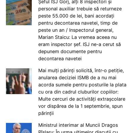
Șeful ISJ Gorj, alți 8 inspectori și
personal auxiliar trebuie să returneze
peste 55.000 de lei, bani acordați
pentru decontarea navetei, timp de
peste un an / Inspectorul general,
Marian Staicu: La vremea aceea nu
eram inspector șef. ISJ ne-a cerut să
depunem documente pentru
decontarea navetei
Mai mulți părinți solicită, într-o petiție,
anularea deciziei ISMB de a nu mai
acorda sumele pentru posturile la plata
cu ora din cadrul cluburilor copiilor:
Multe cercuri de activități extrașcolare
vor dispărea de la 1 septembrie, spun
părinții
Ministrul interimar al Muncii Dragos
Pîslaru: În urma ultimelor discuții cu