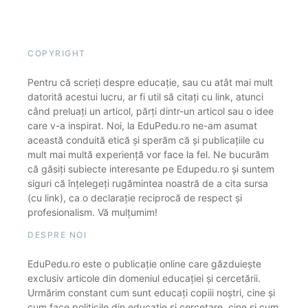
COPYRIGHT
Pentru că scrieți despre educație, sau cu atât mai mult
datorită acestui lucru, ar fi util să citați cu link, atunci
când preluați un articol, părți dintr-un articol sau o idee
care v-a inspirat. Noi, la EduPedu.ro ne-am asumat
această conduită etică și sperăm că și publicațiile cu
mult mai multă experiență vor face la fel. Ne bucurăm
că găsiți subiecte interesante pe Edupedu.ro și suntem
siguri că înțelegeți rugămintea noastră de a cita sursa
(cu link), ca o declarație reciprocă de respect și
profesionalism. Vă mulțumim!
DESPRE NOI
EduPedu.ro este o publicație online care găzduiește
exclusiv articole din domeniul educației și cercetării.
Urmărim constant cum sunt educați copiii noștri, cine și
cum face politicile din educație și cercetare, cine și cum