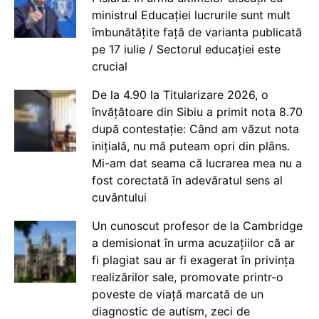
ministrul Educației lucrurile sunt mult
îmbunătățite față de varianta publicată
pe 17 iulie / Sectorul educației este
crucial
De la 4.90 la Titularizare 2026, o
învățătoare din Sibiu a primit nota 8.70
după contestație: Când am văzut nota
inițială, nu mă puteam opri din plâns.
Mi-am dat seama că lucrarea mea nu a
fost corectată în adevăratul sens al
cuvântului
Un cunoscut profesor de la Cambridge
a demisionat în urma acuzațiilor că ar
fi plagiat sau ar fi exagerat în privința
realizărilor sale, promovate printr-o
poveste de viață marcată de un
diagnostic de autism, zeci de