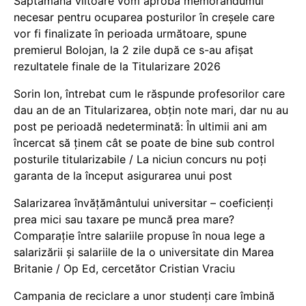
Săptămâna viitoare vom aproba memorandumul
necesar pentru ocuparea posturilor în creșele care
vor fi finalizate în perioada următoare, spune
premierul Bolojan, la 2 zile după ce s-au afișat
rezultatele finale de la Titularizare 2026
Sorin Ion, întrebat cum le răspunde profesorilor care
dau an de an Titularizarea, obțin note mari, dar nu au
post pe perioadă nedeterminată: În ultimii ani am
încercat să ținem cât se poate de bine sub control
posturile titularizabile / La niciun concurs nu poți
garanta de la început asigurarea unui post
Salarizarea învățământului universitar – coeficienți
prea mici sau taxare pe muncă prea mare?
Comparație între salariile propuse în noua lege a
salarizării și salariile de la o universitate din Marea
Britanie / Op Ed, cercetător Cristian Vraciu
Campania de reciclare a unor studenți care îmbină