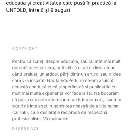
educația și creativitatea este pusă în practică la
UNTOLD, între 6 și 9 august
COPYRIGHT
Pentru că scrieți despre educație, sau cu atât mai mult
datorită acestui lucru, ar fi util să citați cu link, atunci
când preluați un articol, părți dintr-un articol sau o idee
care v-a inspirat. Noi, la EduPedu.ro ne-am asumat
această conduită etică și sperăm că și publicațiile cu
mult mai multă experiență vor face la fel. Ne bucurăm
că găsiți subiecte interesante pe Edupedu.ro și suntem
siguri că înțelegeți rugămintea noastră de a cita sursa
(cu link), ca o declarație reciprocă de respect și
profesionalism. Vă mulțumim!
DESPRE NOI