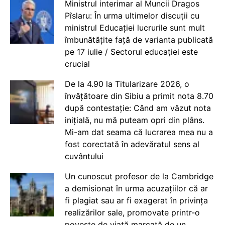
Ministrul interimar al Muncii Dragos
Pîslaru: În urma ultimelor discuții cu
ministrul Educației lucrurile sunt mult
îmbunătățite față de varianta publicată
pe 17 iulie / Sectorul educației este
crucial
De la 4.90 la Titularizare 2026, o
învățătoare din Sibiu a primit nota 8.70
după contestație: Când am văzut nota
inițială, nu mă puteam opri din plâns.
Mi-am dat seama că lucrarea mea nu a
fost corectată în adevăratul sens al
cuvântului
Un cunoscut profesor de la Cambridge
a demisionat în urma acuzațiilor că ar
fi plagiat sau ar fi exagerat în privința
realizărilor sale, promovate printr-o
poveste de viață marcată de un