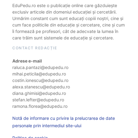
EduPedu.ro este o publicație online care găzduiește
exclusiv articole din domeniul educației și cercetării.
Urmărim constant cum sunt educați copiii noștri, cine și
cum face politicile din educație și cercetare, cine și cum
îi formează pe profesori, cât de adecvate la lumea în
care trăim sunt sistemele de educație și cercetare.
CONTACT REDACȚIE
Adrese e-mail
raluca.pantazi@edupedu.ro
mihai.peticila@edupedu.ro
costin.ionescu@edupedu.ro
alexa.stanescu@edupedu.ro
diana.ghimisi@edupedu.ro
stefan.lefter@edupedu.ro
ramona.florea@edupedu.ro
Notă de informare cu privire la prelucrarea de date
personale prin intermediul site-ului
Politica de cookie