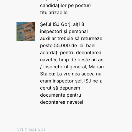
candidaților pe posturi
titularizabile
Șeful ISJ Gorj, alți 8
inspectori și personal
auxiliar trebuie să returneze
peste 55.000 de lei, bani
acordați pentru decontarea
navetei, timp de peste un an
/ Inspectorul general, Marian
Staicu: La vremea aceea nu
eram inspector șef. ISJ ne-a
cerut să depunem
documente pentru
decontarea navetei
CELE MAI NOI