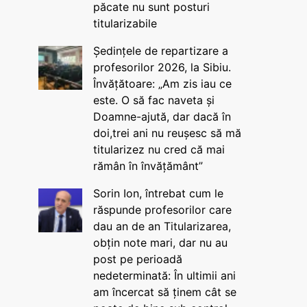
păcate nu sunt posturi
titularizabile
Ședințele de repartizare a
profesorilor 2026, la Sibiu.
Învățătoare: „Am zis iau ce
este. O să fac naveta și
Doamne-ajută, dar dacă în
doi,trei ani nu reușesc să mă
titularizez nu cred că mai
rămân în învățământ”
Sorin Ion, întrebat cum le
răspunde profesorilor care
dau an de an Titularizarea,
obțin note mari, dar nu au
post pe perioadă
nedeterminată: În ultimii ani
am încercat să ținem cât se