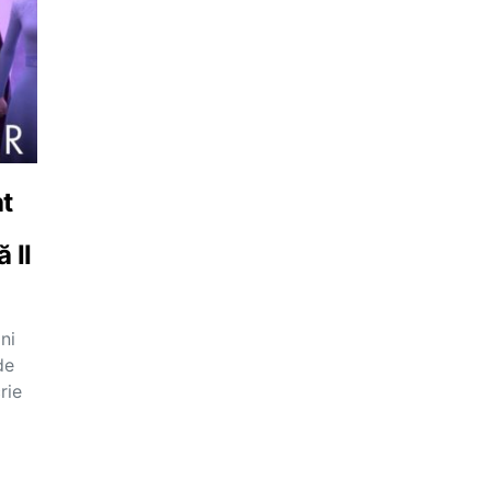
at
 II
ni
de
rie