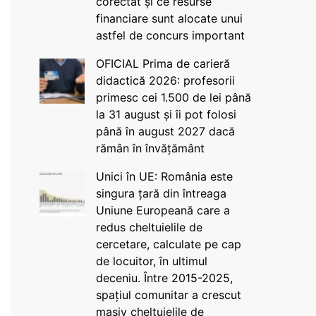
corectat și ce resurse
financiare sunt alocate unui
astfel de concurs important
OFICIAL Prima de carieră
didactică 2026: profesorii
primesc cei 1.500 de lei până
la 31 august și îi pot folosi
până în august 2027 dacă
rămân în învățământ
Unici în UE: România este
singura țară din întreaga
Uniune Europeană care a
redus cheltuielile de
cercetare, calculate pe cap
de locuitor, în ultimul
deceniu. Între 2015-2025,
spațiul comunitar a crescut
masiv cheltuielile de