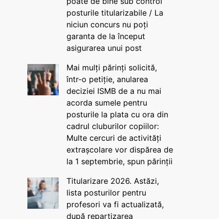
poate de bine sub control
posturile titularizabile / La
niciun concurs nu poți
garanta de la început
asigurarea unui post
Mai mulți părinți solicită,
într-o petiție, anularea
deciziei ISMB de a nu mai
acorda sumele pentru
posturile la plata cu ora din
cadrul cluburilor copiilor:
Multe cercuri de activități
extrașcolare vor dispărea de
la 1 septembrie, spun părinții
Titularizare 2026. Astăzi,
lista posturilor pentru
profesori va fi actualizată,
după repartizarea