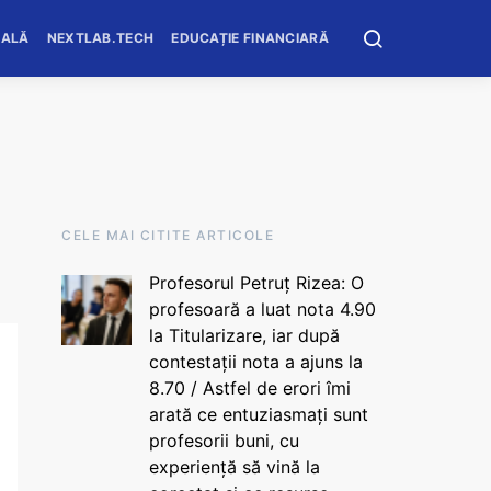
OALĂ
NEXTLAB.TECH
EDUCAȚIE FINANCIARĂ
CELE MAI CITITE ARTICOLE
Profesorul Petruț Rizea: O
profesoară a luat nota 4.90
la Titularizare, iar după
contestații nota a ajuns la
8.70 / Astfel de erori îmi
arată ce entuziasmați sunt
profesorii buni, cu
experiență să vină la