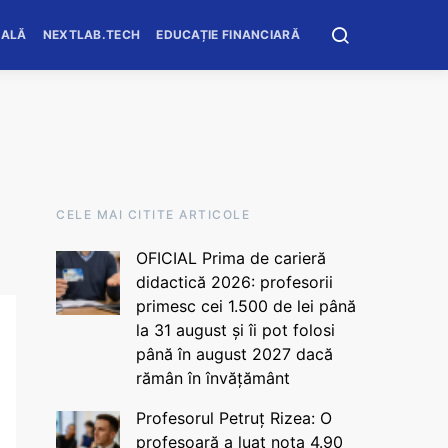
OALĂ
NEXTLAB.TECH
EDUCAȚIE FINANCIARĂ
CELE MAI CITITE ARTICOLE
OFICIAL Prima de carieră
didactică 2026: profesorii
primesc cei 1.500 de lei până
la 31 august și îi pot folosi
până în august 2027 dacă
rămân în învățământ
Profesorul Petruț Rizea: O
profesoară a luat nota 4.90