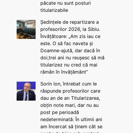
păcate nu sunt posturi
titularizabile
Ședințele de repartizare a
profesorilor 2026, la Sibiu.
Învățătoare: „Am zis iau ce
este. O să fac naveta și
Doamne-ajută, dar dacă în
doi,trei ani nu reușesc să mă
titularizez nu cred că mai
rămân în învățământ”
Sorin Ion, întrebat cum le
răspunde profesorilor care
dau an de an Titularizarea,
obțin note mari, dar nu au
post pe perioadă
nedeterminată: În ultimii ani
am încercat să ținem cât se