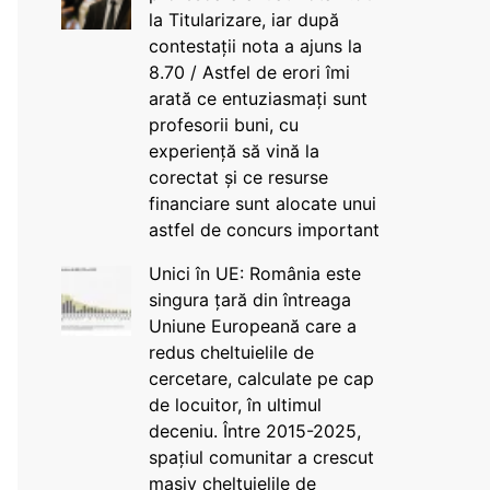
la Titularizare, iar după
contestații nota a ajuns la
8.70 / Astfel de erori îmi
arată ce entuziasmați sunt
profesorii buni, cu
experiență să vină la
corectat și ce resurse
financiare sunt alocate unui
astfel de concurs important
Unici în UE: România este
singura țară din întreaga
Uniune Europeană care a
redus cheltuielile de
cercetare, calculate pe cap
de locuitor, în ultimul
deceniu. Între 2015-2025,
spațiul comunitar a crescut
masiv cheltuielile de