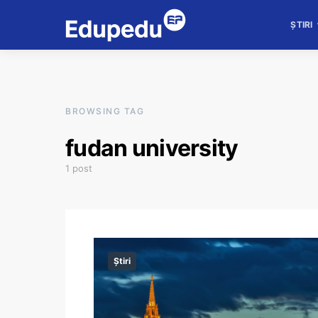
ȘTIRI
BROWSING TAG
fudan university
1 post
Știri