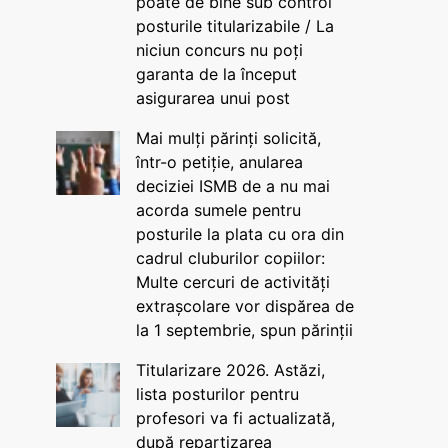
poate de bine sub control
posturile titularizabile / La
niciun concurs nu poți
garanta de la început
asigurarea unui post
Mai mulți părinți solicită,
într-o petiție, anularea
deciziei ISMB de a nu mai
acorda sumele pentru
posturile la plata cu ora din
cadrul cluburilor copiilor:
Multe cercuri de activități
extrașcolare vor dispărea de
la 1 septembrie, spun părinții
Titularizare 2026. Astăzi,
lista posturilor pentru
profesori va fi actualizată,
după repartizarea