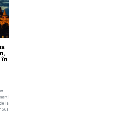
us
n,
 în
un
marți
de la
ampus