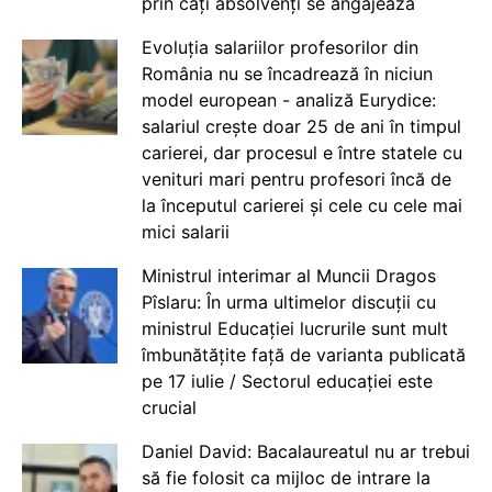
prin câți absolvenți se angajează
Evoluția salariilor profesorilor din
România nu se încadrează în niciun
model european - analiză Eurydice:
salariul crește doar 25 de ani în timpul
carierei, dar procesul e între statele cu
venituri mari pentru profesori încă de
la începutul carierei și cele cu cele mai
mici salarii
Ministrul interimar al Muncii Dragos
Pîslaru: În urma ultimelor discuții cu
ministrul Educației lucrurile sunt mult
îmbunătățite față de varianta publicată
pe 17 iulie / Sectorul educației este
crucial
Daniel David: Bacalaureatul nu ar trebui
să fie folosit ca mijloc de intrare la