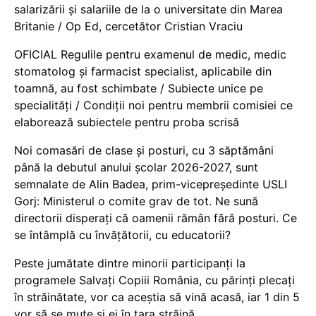
salarizării și salariile de la o universitate din Marea
Britanie / Op Ed, cercetător Cristian Vraciu
OFICIAL Regulile pentru examenul de medic, medic
stomatolog și farmacist specialist, aplicabile din
toamnă, au fost schimbate / Subiecte unice pe
specialități / Condiții noi pentru membrii comisiei ce
elaborează subiectele pentru proba scrisă
Noi comasări de clase și posturi, cu 3 săptămâni
până la debutul anului școlar 2026-2027, sunt
semnalate de Alin Badea, prim-vicepreședinte USLI
Gorj: Ministerul o comite grav de tot. Ne sună
directorii disperați că oamenii rămân fără posturi. Ce
se întâmplă cu învățătorii, cu educatorii?
Peste jumătate dintre minorii participanți la
programele Salvați Copiii România, cu părinți plecați
în străinătate, vor ca aceștia să vină acasă, iar 1 din 5
vor să se mute și ei în țara străină