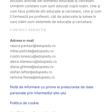
exclusiv articole din domeniul educației și cercetării.
Urmărim constant cum sunt educați copiii noștri, cine și
cum face politicile din educație și cercetare, cine și cum
îi formează pe profesori, cât de adecvate la lumea în
care trăim sunt sistemele de educație și cercetare.
CONTACT REDACȚIE
Adrese e-mail
raluca.pantazi@edupedu.ro
mihai.peticila@edupedu.ro
costin.ionescu@edupedu.ro
alexa.stanescu@edupedu.ro
diana.ghimisi@edupedu.ro
stefan.lefter@edupedu.ro
ramona.florea@edupedu.ro
Notă de informare cu privire la prelucrarea de date
personale prin intermediul site-ului
Politica de cookie