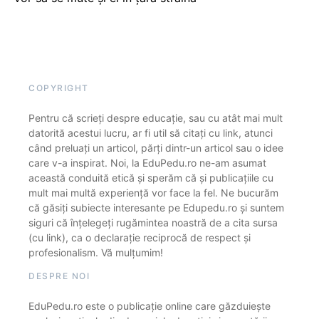
COPYRIGHT
Pentru că scrieți despre educație, sau cu atât mai mult
datorită acestui lucru, ar fi util să citați cu link, atunci
când preluați un articol, părți dintr-un articol sau o idee
care v-a inspirat. Noi, la EduPedu.ro ne-am asumat
această conduită etică și sperăm că și publicațiile cu
mult mai multă experiență vor face la fel. Ne bucurăm
că găsiți subiecte interesante pe Edupedu.ro și suntem
siguri că înțelegeți rugămintea noastră de a cita sursa
(cu link), ca o declarație reciprocă de respect și
profesionalism. Vă mulțumim!
DESPRE NOI
EduPedu.ro este o publicație online care găzduiește