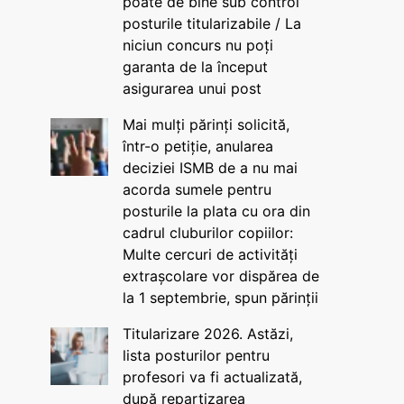
poate de bine sub control
posturile titularizabile / La
niciun concurs nu poți
garanta de la început
asigurarea unui post
Mai mulți părinți solicită,
într-o petiție, anularea
deciziei ISMB de a nu mai
acorda sumele pentru
posturile la plata cu ora din
cadrul cluburilor copiilor:
Multe cercuri de activități
extrașcolare vor dispărea de
la 1 septembrie, spun părinții
Titularizare 2026. Astăzi,
lista posturilor pentru
profesori va fi actualizată,
după repartizarea