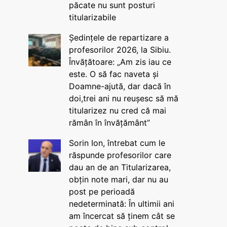
păcate nu sunt posturi
titularizabile
Ședințele de repartizare a
profesorilor 2026, la Sibiu.
Învățătoare: „Am zis iau ce
este. O să fac naveta și
Doamne-ajută, dar dacă în
doi,trei ani nu reușesc să mă
titularizez nu cred că mai
rămân în învățământ”
Sorin Ion, întrebat cum le
răspunde profesorilor care
dau an de an Titularizarea,
obțin note mari, dar nu au
post pe perioadă
nedeterminată: În ultimii ani
am încercat să ținem cât se