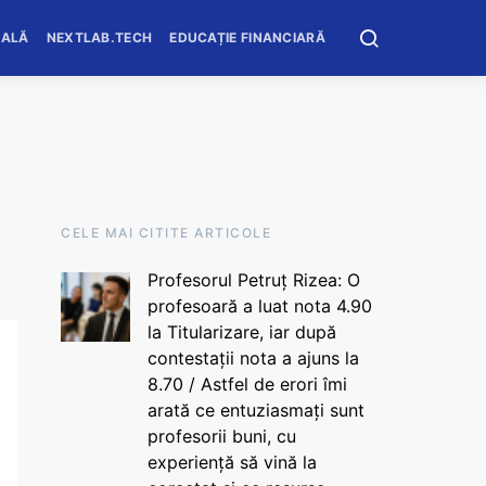
OALĂ
NEXTLAB.TECH
EDUCAȚIE FINANCIARĂ
CELE MAI CITITE ARTICOLE
Profesorul Petruț Rizea: O
profesoară a luat nota 4.90
la Titularizare, iar după
contestații nota a ajuns la
8.70 / Astfel de erori îmi
arată ce entuziasmați sunt
profesorii buni, cu
experiență să vină la