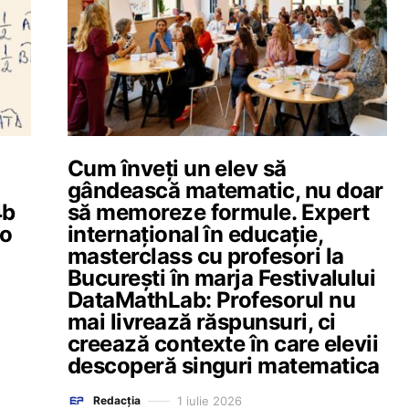
Cum înveți un elev să
gândească matematic, nu doar
4b
să memoreze formule. Expert
 o
internațional în educație,
masterclass cu profesori la
București în marja Festivalului
DataMathLab: Profesorul nu
mai livrează răspunsuri, ci
creează contexte în care elevii
descoperă singuri matematica
1 iulie 2026
Redacția