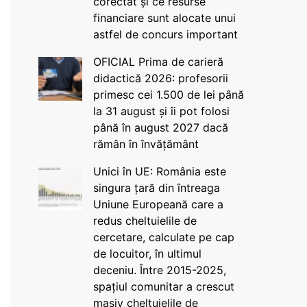
corectat și ce resurse
financiare sunt alocate unui
astfel de concurs important
OFICIAL Prima de carieră
didactică 2026: profesorii
primesc cei 1.500 de lei până
la 31 august și îi pot folosi
până în august 2027 dacă
rămân în învățământ
Unici în UE: România este
singura țară din întreaga
Uniune Europeană care a
redus cheltuielile de
cercetare, calculate pe cap
de locuitor, în ultimul
deceniu. Între 2015-2025,
spațiul comunitar a crescut
masiv cheltuielile de