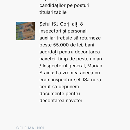
candidaților pe posturi
titularizabile
Șeful ISJ Gorj, alți 8
inspectori și personal
auxiliar trebuie să returneze
peste 55.000 de lei, bani
acordați pentru decontarea
navetei, timp de peste un an
/ Inspectorul general, Marian
Staicu: La vremea aceea nu
eram inspector șef. ISJ ne-a
cerut să depunem
documente pentru
decontarea navetei
CELE MAI NOI