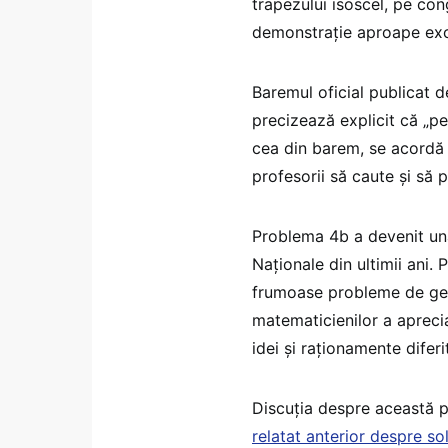
trapezului isoscel, pe cong
demonstrație aproape excl
Baremul oficial publicat 
precizează explicit că „pe
cea din barem, se acordă 
profesorii să caute și să 
Problema 4b a devenit una 
Naționale din ultimii ani.
frumoase probleme de geo
matematicienilor a aprecia
idei și raționamente difer
Discuția despre această p
relatat anterior despre s