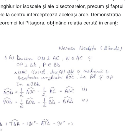
unghiurilor isoscele și ale bisectoarelor, precum și faptul
cele la centru interceptează aceleași arce. Demonstrația
teoremei lui Pitagora, obținând relația cerută în enunț: