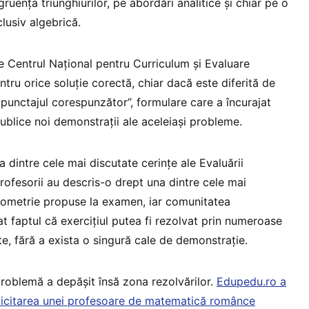
ruența triunghiurilor, pe abordări analitice și chiar pe o
usiv algebrică.
de Centrul Național pentru Curriculum și Evaluare
ntru orice soluție corectă, chiar dacă este diferită de
punctajul corespunzător”, formulare care a încurajat
publice noi demonstrații ale aceleiași probleme.
dintre cele mai discutate cerințe ale Evaluării
 Profesorii au descris-o drept una dintre cele mai
metrie propuse la examen, iar comunitatea
t faptul că exercițiul putea fi rezolvat prin numeroase
ite, fără a exista o singură cale de demonstrație.
roblemă a depășit însă zona rezolvărilor.
Edupedu.ro a
olicitarea unei profesoare de matematică românce