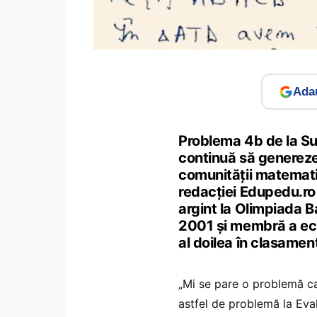
Adau
Problema 4b de la Sub
continuă să genereze 
comunității matemati
redacției Edupedu.ro
argint la Olimpiada 
2001 și membră a ech
al doilea în clasament
„Mi se pare o problemă ca
astfel de problemă la Eva