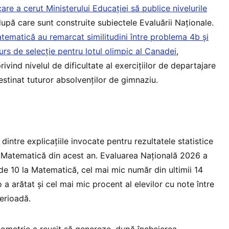
 care a cerut Ministerului Educației să publice nivelurile
 după care sunt construite subiectele Evaluării Naționale.
tematică au remarcat similitudini între problema 4b și
urs de selecție pentru lotul olimpic al Canadei
,
vind nivelul de dificultate al exercițiilor de departajare
stinat tuturor absolvenților de gimnaziu.
dintre explicațiile invocate pentru rezultatele statistice
 Matematică din acest an. Evaluarea Națională 2026 a
de 10 la Matematică, cel mai mic număr din ultimii 14
 a arătat și cel mai mic procent al elevilor cu note între
erioadă.
ometrie a reușit să genereze, după încheierea