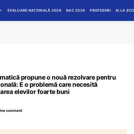
EVALUARE NAȚIONALĂ 2026
BAC 2026
PROFESORI
AI LA ȘC
ematică propune o nouă rezolvare pentru
onală: E o problemă care necesită
jarea elevilor foarte buni
One comment