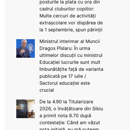
posturile la plata cu ora din
cadrul cluburilor copiilor:
Multe cercuri de activități
extrașcolare vor dispărea de
la 1 septembrie, spun părinții
Ministrul interimar al Muncii
Dragos Pîslaru: În urma
ultimelor discuții cu ministrul
Educației lucrurile sunt mult
îmbunătățite față de varianta
publicată pe 17 iulie /
Sectorul educației este
crucial
De la 4.90 la Titularizare
2026, o învățătoare din Sibiu
a primit nota 8.70 după
contestație: Când am văzut
nota inițială, nu mă puteam