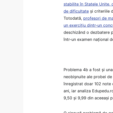
stabilite în Statele Unite,
de dificultate
și criteriile
Totodată,
profesori de ma
un exercițiu dintr-un conc
deschizând o dezbatere pri
într-un examen național de
Problema 4b a fost și una 
neobișnuite ale probei de
înregistrat doar 102 note 
ani, iar analiza Edupedu.ro
9,50 și 9,99 din aceeași p
O singură problemă de ge