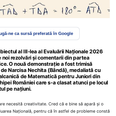
gă-ne ca sursă preferată în Google
iectul al III-lea al Evaluării Naționale 2026
noi rezolvări și comentarii din partea
ce. O nouă demonstrație a fost trimisă
 de Narcisa Nechita (Bândă), medaliată cu
Balcanică de Matematică pentru Juniori din
ipei României care s-a clasat atunci pe locul
ul pe națiuni.
re necesită creativitate. Cred că e bine să apară și o
luarea Națională, pentru că în astfel de probleme constă