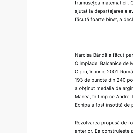
frumusețea matematicii. Cr
ajutat la departajarea elev
făcută foarte bine”, a de
Narcisa Bândă a făcut par
Olimpiadei Balcanice de M
Cipru, în iunie 2001. Româ
193 de puncte din 240 pos
a obținut medalia de argi
Manea, în timp ce Andrei N
Echipa a fost însoțită de 
Rezolvarea propusă de fos
anterior. Ea construiește 