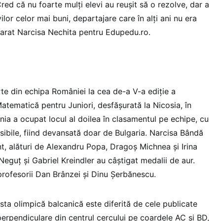
ed că nu foarte mulți elevi au reușit să o rezolve, dar a
ilor celor mai buni, departajare care în alți ani nu era
clarat Narcisa Nechita pentru Edupedu.ro.
te din echipa României la cea de-a V-a ediție a
atematică pentru Juniori, desfășurată la Nicosia, în
nia a ocupat locul al doilea în clasamentul pe echipe, cu
ibile, fiind devansată doar de Bulgaria. Narcisa Bândă
nt, alături de Alexandru Popa, Dragoș Michnea și Irina
eguț și Gabriel Kreindler au câștigat medalii de aur.
profesorii Dan Brânzei și Dinu Șerbănescu.
ta olimpică balcanică este diferită de cele publicate
perpendiculare din centrul cercului pe coardele AC și BD,