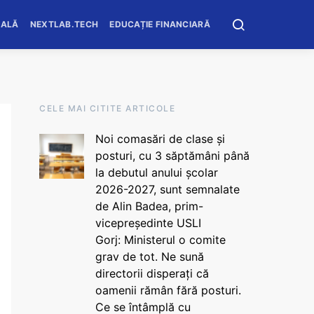
OALĂ
NEXTLAB.TECH
EDUCAȚIE FINANCIARĂ
CELE MAI CITITE ARTICOLE
Noi comasări de clase și
posturi, cu 3 săptămâni până
la debutul anului școlar
2026-2027, sunt semnalate
de Alin Badea, prim-
vicepreședinte USLI
Gorj: Ministerul o comite
grav de tot. Ne sună
directorii disperați că
oamenii rămân fără posturi.
Ce se întâmplă cu