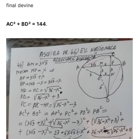
final devine
AC² + BD² = 144
.