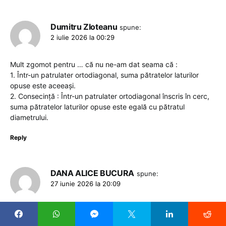
Dumitru Zloteanu
spune:
2 iulie 2026 la 00:29
Mult zgomot pentru … că nu ne-am dat seama că :
1. Într-un patrulater ortodiagonal, suma pătratelor laturilor
opuse este aceeași.
2. Consecință : Într-un patrulater ortodiagonal înscris în cerc,
suma pătratelor laturilor opuse este egală cu pătratul
diametrului.
Reply
DANA ALICE BUCURA
spune:
27 iunie 2026 la 20:09
Aplauze d-lor profi de mate ! Ma înclin in fața cunoștințelor
dvs. foarte diversificate !