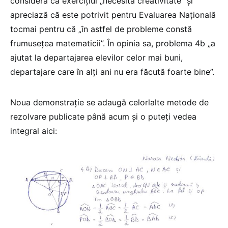
consideră că exercițiul „necesită creativitate” și
apreciază că este potrivit pentru Evaluarea Națională
tocmai pentru că „în astfel de probleme constă
frumusețea matematicii”. În opinia sa, problema 4b „a
ajutat la departajarea elevilor celor mai buni,
departajare care în alți ani nu era făcută foarte bine”.
Noua demonstrație se adaugă celorlalte metode de
rezolvare publicate până acum și o puteți vedea
integral aici: