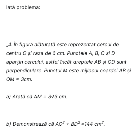
Iată problema:
„
4. În figura alăturată este reprezentat cercul de
centru O și raza de 6 cm. Punctele A, B, C și D
aparțin
cercului, astfel încât dreptele AB și CD sunt
perpendiculare. Punctul M este mijlocul coardei AB și
OM = 3cm.
a) Arată că AM = 3
√
3 cm.
2
2
2
b) Demonstrează că AC
+ BD
=144 cm
.