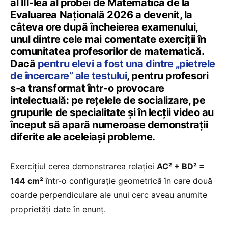
al III-lea al probei de Matematică de la
Evaluarea Națională 2026 a devenit, la
câteva ore după încheierea examenului,
unul dintre cele mai comentate exerciții în
comunitatea profesorilor de matematică.
Dacă
pentru elevi a fost una dintre „pietrele
de încercare” ale testului
, pentru profesori
s-a transformat într-o provocare
intelectuală: pe rețelele de socializare, pe
grupurile de specialitate și în lecții video au
început să apară numeroase demonstrații
diferite ale aceleiași probleme.
Exercițiul cerea demonstrarea relației
AC² + BD² =
144 cm²
într-o configurație geometrică în care două
coarde perpendiculare ale unui cerc aveau anumite
proprietăți date în enunț.