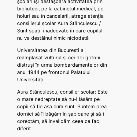
școlari își desfășoară activitatea prin
biblioteci, pe la cabinetul medical, pe
holuri sau în cancelarii, atrage atenția
consilierul școlar Aura Stănculescu /
Sunt spații inadecvate în care copilul
nu va destăinui nimic niciodată
Universitatea din București a
reamplasat vulturul și cei doi grifoni
distruși în urma bombardamentelor din
anul 1944 pe frontonul Palatului
Universității
Aura Stănculescu, consilier școlar: Este
o mare nedreptate să nu-i lăsăm pe
copii să fie așa cum sunt. Suntem prea
dornici să îi băgăm în șabloane și să-i
corectăm, să invalidăm ceea ce fac
diferit