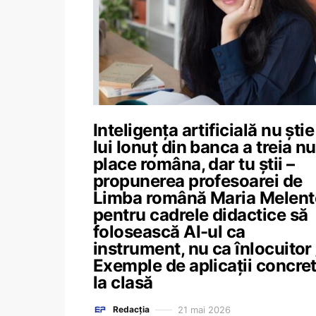
Inteligența artificială nu știe
lui Ionuț din banca a treia nu
place româna, dar tu știi –
propunerea profesoarei de
Limba română Maria Melent
pentru cadrele didactice să
folosească AI-ul ca
instrument, nu ca înlocuitor 
Exemple de aplicații concre
la clasă
21 mai 2026
Redacția