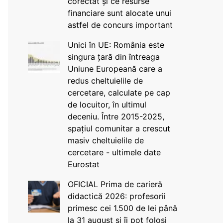
corectat și ce resurse
financiare sunt alocate unui
astfel de concurs important
Unici în UE: România este
singura țară din întreaga
Uniune Europeană care a
redus cheltuielile de
cercetare, calculate pe cap
de locuitor, în ultimul
deceniu. Între 2015-2025,
spațiul comunitar a crescut
masiv cheltuielile de
cercetare - ultimele date
Eurostat
OFICIAL Prima de carieră
didactică 2026: profesorii
primesc cei 1.500 de lei până
la 31 august și îi pot folosi