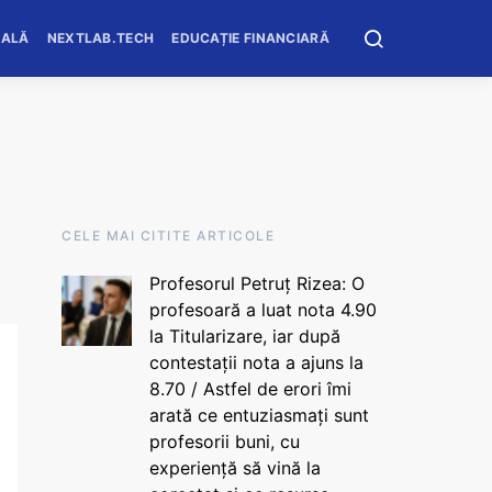
OALĂ
NEXTLAB.TECH
EDUCAȚIE FINANCIARĂ
CELE MAI CITITE ARTICOLE
Profesorul Petruț Rizea: O
profesoară a luat nota 4.90
la Titularizare, iar după
contestații nota a ajuns la
8.70 / Astfel de erori îmi
arată ce entuziasmați sunt
profesorii buni, cu
experiență să vină la