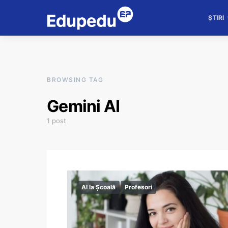
ȘTIRI
BROWSING TAG
Gemini AI
1 post
AI la Școală
Profesori