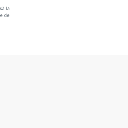
să la
re de