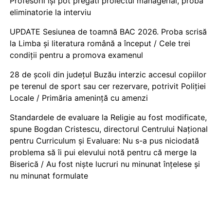
Profesorii își pot pregăti proiectul managerial, probă
eliminatorie la interviu
UPDATE Sesiunea de toamnă BAC 2026. Proba scrisă
la Limba și literatura română a început / Cele trei
condiții pentru a promova examenul
28 de școli din județul Buzău interzic accesul copiilor
pe terenul de sport sau cer rezervare, potrivit Poliției
Locale / Primăria amenință cu amenzi
Standardele de evaluare la Religie au fost modificate,
spune Bogdan Cristescu, directorul Centrului Național
pentru Curriculum și Evaluare: Nu s-a pus niciodată
problema să îi pui elevului notă pentru că merge la
Biserică / Au fost niște lucruri nu minunat înțelese și
nu minunat formulate