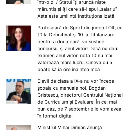
într-o zi / Statul îți aruncă niște
mărunțiș și îți cere să-i spui „salariu”.
Asta este umilință instituționalizată
Profesoară de Sport din județul Olt, cu
10 la Definitivat și 10 la Titularizare
pentru a doua oară, va susține
concursul și anul viitor: Dacă nu dau
examen anul viitor, nota 10 nu mai
valorează mare lucru. Cineva cu 5
poate să ia ore înaintea mea
Elevii de clasa a IX-a nu vor începe
școala cu manuale noi. Bogdan
Cristescu, directorul Centrului Național
de Curriculum și Evaluare: În cel mai
bun caz, pe 7 septembrie le vom avea
în format digital
Ministrul Mihai Dimian anunță