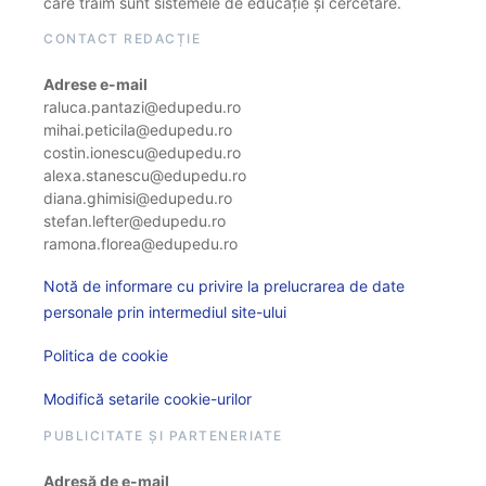
care trăim sunt sistemele de educație și cercetare.
CONTACT REDACȚIE
Adrese e-mail
raluca.pantazi@edupedu.ro
mihai.peticila@edupedu.ro
costin.ionescu@edupedu.ro
alexa.stanescu@edupedu.ro
diana.ghimisi@edupedu.ro
stefan.lefter@edupedu.ro
ramona.florea@edupedu.ro
Notă de informare cu privire la prelucrarea de date
personale prin intermediul site-ului
Politica de cookie
Modifică setarile cookie-urilor
PUBLICITATE ȘI PARTENERIATE
Adresă de e-mail