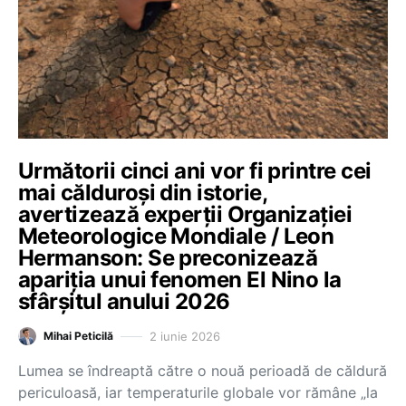
Următorii cinci ani vor fi printre cei
mai călduroși din istorie,
avertizează experții Organizației
Meteorologice Mondiale / Leon
Hermanson: Se preconizează
apariția unui fenomen El Nino la
sfârșitul anului 2026
2 iunie 2026
Mihai Peticilă
Lumea se îndreaptă către o nouă perioadă de căldură
periculoasă, iar temperaturile globale vor rămâne „la