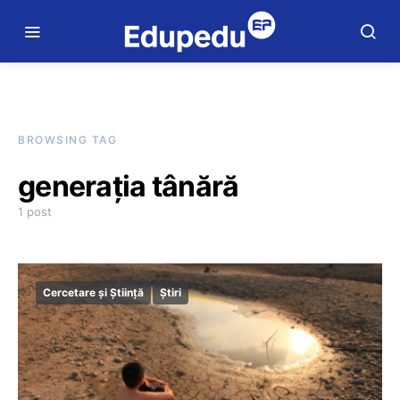
BROWSING TAG
generația tânără
1 post
Cercetare și Știință
Știri