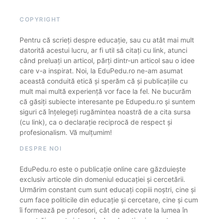
COPYRIGHT
Pentru că scrieți despre educație, sau cu atât mai mult
datorită acestui lucru, ar fi util să citați cu link, atunci
când preluați un articol, părți dintr-un articol sau o idee
care v-a inspirat. Noi, la EduPedu.ro ne-am asumat
această conduită etică și sperăm că și publicațiile cu
mult mai multă experiență vor face la fel. Ne bucurăm
că găsiți subiecte interesante pe Edupedu.ro și suntem
siguri că înțelegeți rugămintea noastră de a cita sursa
(cu link), ca o declarație reciprocă de respect și
profesionalism. Vă mulțumim!
DESPRE NOI
EduPedu.ro este o publicație online care găzduiește
exclusiv articole din domeniul educației și cercetării.
Urmărim constant cum sunt educați copiii noștri, cine și
cum face politicile din educație și cercetare, cine și cum
îi formează pe profesori, cât de adecvate la lumea în