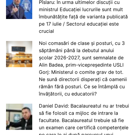
Pîslaru: În urma ultimelor discuții cu
ministrul Educației lucrurile sunt mult
îmbunătățite față de varianta publicată
pe 17 iulie / Sectorul educației este
crucial
Noi comasări de clase și posturi, cu 3
săptămâni până la debutul anului
școlar 2026-2027, sunt semnalate de
Alin Badea, prim-vicepreședinte USLI
Gorj: Ministerul o comite grav de tot.
Ne sună directorii disperați că oamenii
rămân fără posturi. Ce se întâmplă cu
învățătorii, cu educatorii?
Daniel David: Bacalaureatul nu ar trebui
să fie folosit ca mijloc de intrare la
facultate. Bacalaureatul trebuie să fie
un examen care certifică competențele
pe care le ai după parcursul unui