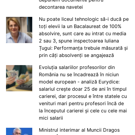
decontarea navetei
Nu poate liceul tehnologic să-i ducă pe
toți elevii la un Bacalaureat de 100%
absolvire, sunt care au intrat cu media
2 sau 3, spune inspectoarea Iuliana
Țugui: Performanța trebuie măsurată și
prin câți absolvenți se angajează
Evoluția salariilor profesorilor din
România nu se încadrează în niciun
model european - analiză Eurydice:
salariul crește doar 25 de ani în timpul
carierei, dar procesul e între statele cu
venituri mari pentru profesori încă de
la începutul carierei și cele cu cele mai
mici salarii
Ministrul interimar al Muncii Dragos