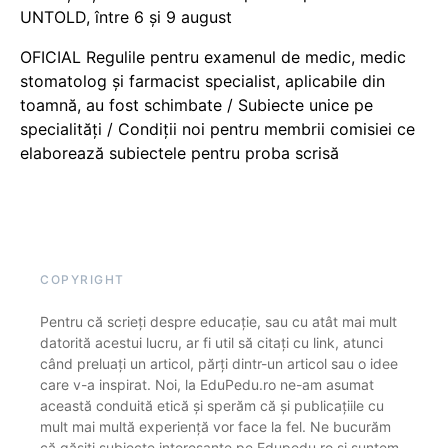
UNTOLD, între 6 și 9 august
OFICIAL Regulile pentru examenul de medic, medic
stomatolog și farmacist specialist, aplicabile din
toamnă, au fost schimbate / Subiecte unice pe
specialități / Condiții noi pentru membrii comisiei ce
elaborează subiectele pentru proba scrisă
COPYRIGHT
Pentru că scrieți despre educație, sau cu atât mai mult
datorită acestui lucru, ar fi util să citați cu link, atunci
când preluați un articol, părți dintr-un articol sau o idee
care v-a inspirat. Noi, la EduPedu.ro ne-am asumat
această conduită etică și sperăm că și publicațiile cu
mult mai multă experiență vor face la fel. Ne bucurăm
că găsiți subiecte interesante pe Edupedu.ro și suntem