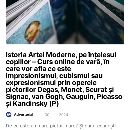
Istoria Artei Moderne, pe înțelesul
copiilor – Curs online de vară, în
care vor afla ce este
impresionismul, cubismul sau
expresionismul prin operele
pictorilor Degas, Monet, Seurat și
Signac, van Gogh, Gauguin, Picasso
și Kandinsky (P)
30 iulie 2024
Advertorial
De ce este un mare pictor mare? Și cum recunoști