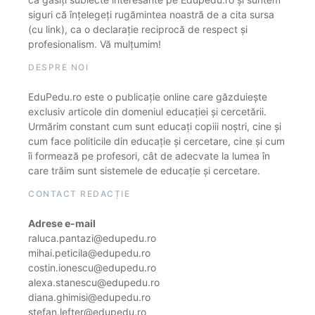
siguri că înțelegeți rugămintea noastră de a cita sursa
(cu link), ca o declarație reciprocă de respect și
profesionalism. Vă mulțumim!
DESPRE NOI
EduPedu.ro este o publicație online care găzduiește
exclusiv articole din domeniul educației și cercetării.
Urmărim constant cum sunt educați copiii noștri, cine și
cum face politicile din educație și cercetare, cine și cum
îi formează pe profesori, cât de adecvate la lumea în
care trăim sunt sistemele de educație și cercetare.
CONTACT REDACȚIE
Adrese e-mail
raluca.pantazi@edupedu.ro
mihai.peticila@edupedu.ro
costin.ionescu@edupedu.ro
alexa.stanescu@edupedu.ro
diana.ghimisi@edupedu.ro
stefan.lefter@edupedu.ro