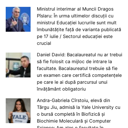
Ministrul interimar al Muncii Dragos
Pîslaru: În urma ultimelor discuții cu
ministrul Educației lucrurile sunt mult
îmbunătățite față de varianta publicată
pe 17 iulie / Sectorul educației este
crucial
Daniel David: Bacalaureatul nu ar trebui
să fie folosit ca mijloc de intrare la
facultate. Bacalaureatul trebuie să fie
un examen care certifică competențele
pe care le ai după parcursul unui
învățământ obligatoriu
Andra-Gabriela Cîrstoiu, elevă din
Târgu Jiu, admisă la Yale University cu
o bursă completă în Biofizică și
Biochimie Moleculară și Computer
Science: Am ales o facultate în