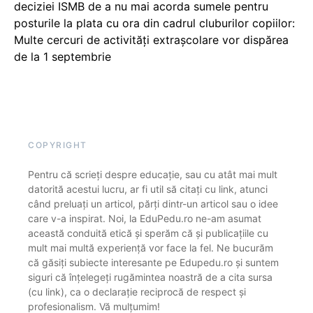
deciziei ISMB de a nu mai acorda sumele pentru
posturile la plata cu ora din cadrul cluburilor copiilor:
Multe cercuri de activități extrașcolare vor dispărea
de la 1 septembrie
COPYRIGHT
Pentru că scrieți despre educație, sau cu atât mai mult
datorită acestui lucru, ar fi util să citați cu link, atunci
când preluați un articol, părți dintr-un articol sau o idee
care v-a inspirat. Noi, la EduPedu.ro ne-am asumat
această conduită etică și sperăm că și publicațiile cu
mult mai multă experiență vor face la fel. Ne bucurăm
că găsiți subiecte interesante pe Edupedu.ro și suntem
siguri că înțelegeți rugămintea noastră de a cita sursa
(cu link), ca o declarație reciprocă de respect și
profesionalism. Vă mulțumim!