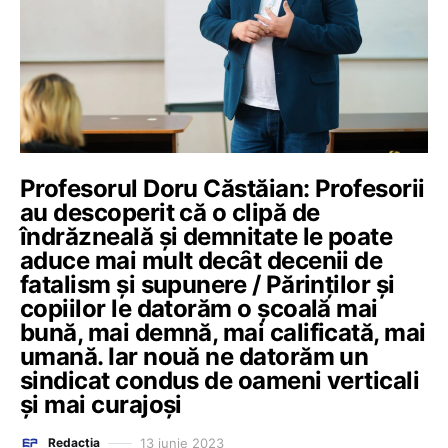
Profesorul Doru Căstăian: Profesorii
au descoperit că o clipă de
îndrăzneală şi demnitate le poate
aduce mai mult decȃt decenii de
fatalism şi supunere / Părinților și
copiilor le datorăm o şcoală mai
bună, mai demnă, mai calificată, mai
umană. Iar nouă ne datorăm un
sindicat condus de oameni verticali
şi mai curajoşi
13 iunie 2023
Redacția