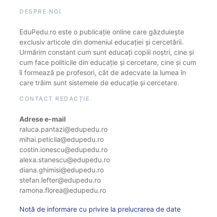
DESPRE NOI
EduPedu.ro este o publicație online care găzduiește
exclusiv articole din domeniul educației și cercetării.
Urmărim constant cum sunt educați copiii noștri, cine și
cum face politicile din educație și cercetare, cine și cum
îi formează pe profesori, cât de adecvate la lumea în
care trăim sunt sistemele de educație și cercetare.
CONTACT REDACȚIE
Adrese e-mail
raluca.pantazi@edupedu.ro
mihai.peticila@edupedu.ro
costin.ionescu@edupedu.ro
alexa.stanescu@edupedu.ro
diana.ghimisi@edupedu.ro
stefan.lefter@edupedu.ro
ramona.florea@edupedu.ro
Notă de informare cu privire la prelucrarea de date