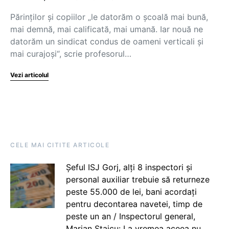
Părinților și copiilor „le datorăm o şcoală mai bună,
mai demnă, mai calificată, mai umană. Iar nouă ne
datorăm un sindicat condus de oameni verticali şi
mai curajoşi“, scrie profesorul…
Vezi articolul
CELE MAI CITITE ARTICOLE
Șeful ISJ Gorj, alți 8 inspectori și
personal auxiliar trebuie să returneze
peste 55.000 de lei, bani acordați
pentru decontarea navetei, timp de
peste un an / Inspectorul general,
Marian Staicu: La vremea aceea nu