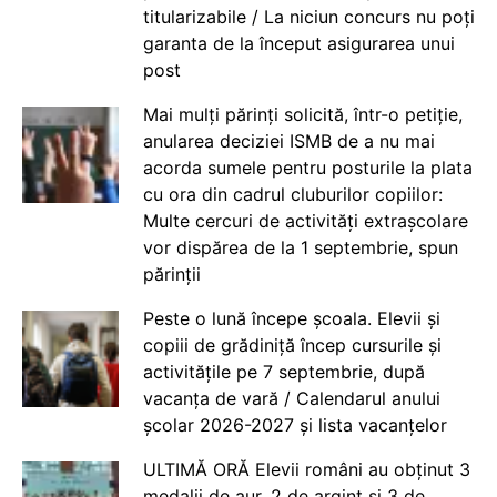
titularizabile / La niciun concurs nu poți
garanta de la început asigurarea unui
post
Mai mulți părinți solicită, într-o petiție,
anularea deciziei ISMB de a nu mai
acorda sumele pentru posturile la plata
cu ora din cadrul cluburilor copiilor:
Multe cercuri de activități extrașcolare
vor dispărea de la 1 septembrie, spun
părinții
Peste o lună începe școala. Elevii și
copiii de grădiniță încep cursurile și
activitățile pe 7 septembrie, după
vacanța de vară / Calendarul anului
școlar 2026-2027 și lista vacanțelor
ULTIMĂ ORĂ Elevii români au obținut 3
medalii de aur, 2 de argint și 3 de