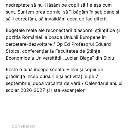
nedreptate să nu-i lăsăm pe copii să fie așa cum
sunt. Suntem prea dornici să îi băgăm în șabloane și
să-i corectăm, să invalidăm ceea ce fac diferit
Bugetele reale ale reconectării diasporei științifice și
poziția României la coada Uniunii Europene în
cercetare-dezvoltare / Op Ed Profesorul Eduard
Stoica, conferențiar la Facultatea de Științe
Economice a Universității „Lucian Blaga” din Sibiu
Peste o lună începe școala. Elevii și copiii de
grădiniță încep cursurile și activitățile pe 7
septembrie, după vacanța de vară / Calendarul anului
școlar 2026-2027 și lista vacanțelor
COPYRIGHT