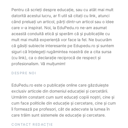
Pentru că scrieți despre educație, sau cu atât mai mult
datorită acestui lucru, ar fi util să citați cu link, atunci
când preluați un articol, părți dintr-un articol sau o idee
care v-a inspirat. Noi, la EduPedu.ro ne-am asumat
această conduită etică și sperăm că și publicațiile cu
mult mai multă experiență vor face la fel. Ne bucurăm
că găsiți subiecte interesante pe Edupedu.ro și suntem
siguri că înțelegeți rugămintea noastră de a cita sursa
(cu link), ca o declarație reciprocă de respect și
profesionalism. Vă mulțumim!
DESPRE NOI
EduPedu.ro este o publicație online care găzduiește
exclusiv articole din domeniul educației și cercetării.
Urmărim constant cum sunt educați copiii noștri, cine și
cum face politicile din educație și cercetare, cine și cum
îi formează pe profesori, cât de adecvate la lumea în
care trăim sunt sistemele de educație și cercetare.
CONTACT REDACȚIE