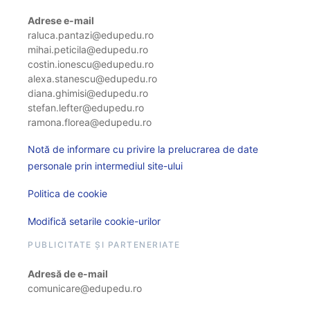
Adrese e-mail
raluca.pantazi@edupedu.ro
mihai.peticila@edupedu.ro
costin.ionescu@edupedu.ro
alexa.stanescu@edupedu.ro
diana.ghimisi@edupedu.ro
stefan.lefter@edupedu.ro
ramona.florea@edupedu.ro
Notă de informare cu privire la prelucrarea de date
personale prin intermediul site-ului
Politica de cookie
Modifică setarile cookie-urilor
PUBLICITATE ȘI PARTENERIATE
Adresă de e-mail
comunicare@edupedu.ro