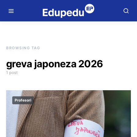
BROWSING TAG
greva japoneza 2026
1 post
Profesori