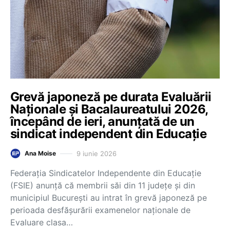
Grevă japoneză pe durata Evaluării
Naționale și Bacalaureatului 2026,
începând de ieri, anunțată de un
sindicat independent din Educație
9 iunie 2026
Ana Moise
Federația Sindicatelor Independente din Educație
(FSIE) anunță că membrii săi din 11 județe și din
municipiul București au intrat în grevă japoneză pe
perioada desfășurării examenelor naționale de
Evaluare clasa…