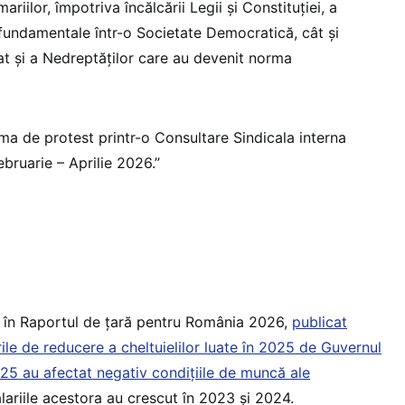
ariilor, împotriva încălcării Legii și Constituției, a
r fundamentale într-o Societate Democratică, cât și
at și a Nedreptăților care au devenit norma
ma de protest printr-o Consultare Sindicala interna
bruarie – Aprilie 2026.”
 în Raportul de țară pentru România 2026,
publicat
ile de reducere a cheltuielilor luate în 2025 de Guvernul
25 au afectat negativ condițiile de muncă ale
alariile acestora au crescut în 2023 și 2024.