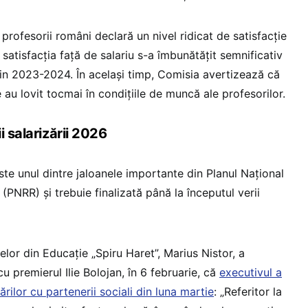
profesorii români declară un nivel ridicat de satisfacție
 satisfacția față de salariu s-a îmbunătățit semnificativ
din 2023-2024. În același timp, Comisia avertizează că
au lovit tocmai în condițiile de muncă ale profesorilor.
i salarizării 2026
este unul dintre jaloanele importante din Planul Național
 (PNRR) și trebuie finalizată până la începutul verii
telor din Educație „Spiru Haret”, Marius Nistor, a
u premierul Ilie Bolojan, în 6 februarie, că
executivul a
rilor cu partenerii sociali din luna martie
: „Referitor la