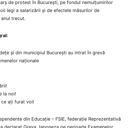
marș de protest în București, pe fondul nemulțumirilor
oii legi a salarizării și de efectele măsurilor de
 anul trecut.
ral:
județe și din municipiul București au intrat în grevă
menelor naționale
rii!
e la noi!
ce ați furat voi!
dependente din Educație – FSIE, federație Reprezentativă
ite, a declarat Greva Japoneza pe perioada Examenelor