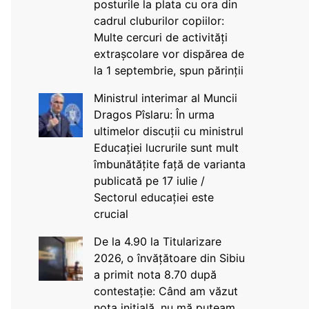
posturile la plata cu ora din
cadrul cluburilor copiilor:
Multe cercuri de activități
extrașcolare vor dispărea de
la 1 septembrie, spun părinții
Ministrul interimar al Muncii
Dragos Pîslaru: În urma
ultimelor discuții cu ministrul
Educației lucrurile sunt mult
îmbunătățite față de varianta
publicată pe 17 iulie /
Sectorul educației este
crucial
De la 4.90 la Titularizare
2026, o învățătoare din Sibiu
a primit nota 8.70 după
contestație: Când am văzut
nota inițială, nu mă puteam