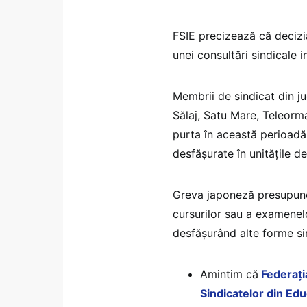
FSIE precizează că decizia
unei consultări sindicale 
Membrii de sindicat din jud
Sălaj, Satu Mare, Teleorma
purta în această perioadă 
desfășurate în unitățile d
Greva japoneză presupune 
cursurilor sau a examenelo
desfășurând alte forme si
Amintim că
Federați
Sindicatelor din Edu