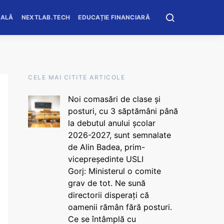
OALĂ
NEXTLAB.TECH
EDUCAȚIE FINANCIARĂ
CELE MAI CITITE ARTICOLE
Noi comasări de clase și
posturi, cu 3 săptămâni până
la debutul anului școlar
2026-2027, sunt semnalate
de Alin Badea, prim-
vicepreședinte USLI
Gorj: Ministerul o comite
grav de tot. Ne sună
directorii disperați că
oamenii rămân fără posturi.
Ce se întâmplă cu