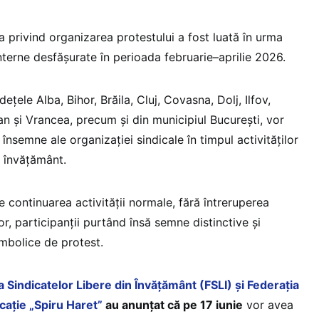
 privind organizarea protestului a fost luată în urma
interne desfășurate în perioada februarie–aprilie 2026.
ețele Alba, Bihor, Brăila, Cluj, Covasna, Dolj, Ilfov,
n și Vrancea, precum și din municipiul București, vor
însemne ale organizației sindicale în timpul activităților
e învățământ.
continuarea activității normale, fără întreruperea
r, participanții purtând însă semne distinctive și
mbolice de protest.
a Sindicatelor Libere din Învățământ (FSLI) și Federația
cație „Spiru Haret”
au anunțat că pe 17 iunie
vor avea