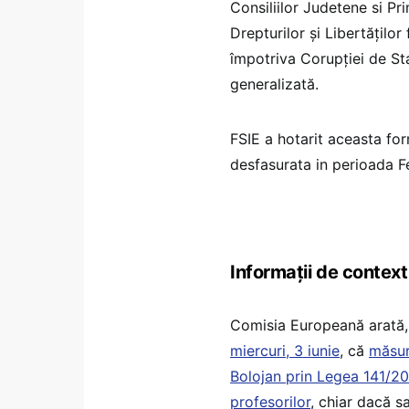
Consiliilor Judetene si Prim
Drepturilor și Libertățilo
împotriva Corupției de St
generalizată.
FSIE a hotarit aceasta for
desfasurata in perioada Fe
Informații de context
Comisia Europeană arată,
miercuri, 3 iunie
, că
măsur
Bolojan prin Legea 141/20
profesorilor
, chiar dacă s