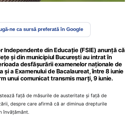
gă-ne ca sursă preferată în Google
or Independente din Educație (FSIE) anunță că
ețe și din municipiul București au intrat în
rioada desfășurării examenelor naționale de
-a și a Examenului de Bacalaureat, între 8 iunie
orm unui comunicat transmis marți, 9 iunie.
estează față de măsurile de austeritate și față de
izării, despre care afirmă că ar diminua drepturile
in învățământ.