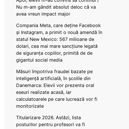
Apoi, elevii m-au convins să continui /
Nu m-am gândit absolut deloc că va
avea vreun impact major
Compania Meta, care deține Facebook
și Instagram, a primit o nouă amendă în
statul New Mexico: 567 milioane de
dolari, cea mai mare sancțiune legată
de siguranța copiilor, primită de de
gigantul social media
Măsuri împotriva fraudei bazate pe
inteligență artificială, în școlile din
Danemarca: Elevii vor prezenta oral
eseuri realizate acasă, iar
calculatoarele pe care lucrează vor fi
monitorizate
Titularizare 2026. Astăzi, lista
posturilor pentru profesori va fi