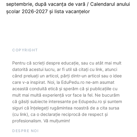
septembrie, după vacanța de vară / Calendarul anului
școlar 2026-2027 și lista vacanțelor
COPYRIGHT
Pentru că scrieți despre educație, sau cu atât mai mult
datorită acestui lucru, ar fi util să citați cu link, atunci
când preluați un articol, părți dintr-un articol sau o idee
care v-a inspirat. Noi, la EduPedu.ro ne-am asumat
această conduită etică și sperăm că și publicațiile cu
mult mai multă experiență vor face la fel. Ne bucurăm
că găsiți subiecte interesante pe Edupedu.ro și suntem
siguri că înțelegeți rugămintea noastră de a cita sursa
(cu link), ca o declarație reciprocă de respect și
profesionalism. Vă mulțumim!
DESPRE NOI