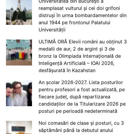
Universitatea din București a
reamplasat vulturul și cei doi grifoni
distruși în urma bombardamentelor din
anul 1944 pe frontonul Palatului
Universității
ULTIMĂ ORĂ Elevii români au obținut 3
medalii de aur, 2 de argint și 3 de
bronz la Olimpiada Internațională de
Inteligență Artificială – IOAI 2026,
desfășurată în Kazahstan
An școlar 2026-2027. Lista posturilor
pentru profesori a fost actualizată, pe
fiecare județ, după repartizarea
candidaților de la Titularizare 2026 pe
posturi pe perioadă nedeterminată
Noi comasări de clase și posturi, cu 3
săptămâni până la debutul anului