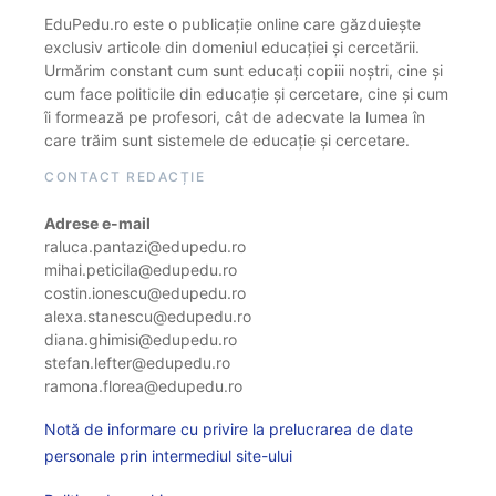
EduPedu.ro este o publicație online care găzduiește
exclusiv articole din domeniul educației și cercetării.
Urmărim constant cum sunt educați copiii noștri, cine și
cum face politicile din educație și cercetare, cine și cum
îi formează pe profesori, cât de adecvate la lumea în
care trăim sunt sistemele de educație și cercetare.
CONTACT REDACȚIE
Adrese e-mail
raluca.pantazi@edupedu.ro
mihai.peticila@edupedu.ro
costin.ionescu@edupedu.ro
alexa.stanescu@edupedu.ro
diana.ghimisi@edupedu.ro
stefan.lefter@edupedu.ro
ramona.florea@edupedu.ro
Notă de informare cu privire la prelucrarea de date
personale prin intermediul site-ului