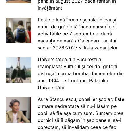
până în august 2027 dacă rămân în
învățământ
Peste o lună începe școala. Elevii și
copiii de grădiniță încep cursurile și
activitățile pe 7 septembrie, după
vacanța de vară / Calendarul anului
școlar 2026-2027 și lista vacanțelor
Universitatea din București a
reamplasat vulturul și cei doi grifoni
distruși în urma bombardamentelor din
anul 1944 pe frontonul Palatului
Universității
Aura Stănculescu, consilier școlar: Este
o mare nedreptate să nu-i lăsăm pe
copii să fie așa cum sunt. Suntem prea
dornici să îi băgăm în șabloane și să-i
corectăm, să invalidăm ceea ce fac