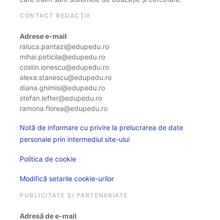
CONTACT REDACȚIE
Adrese e-mail
raluca.pantazi@edupedu.ro
mihai.peticila@edupedu.ro
costin.ionescu@edupedu.ro
alexa.stanescu@edupedu.ro
diana.ghimisi@edupedu.ro
stefan.lefter@edupedu.ro
ramona.florea@edupedu.ro
Notă de informare cu privire la prelucrarea de date
personale prin intermediul site-ului
Politica de cookie
Modifică setarile cookie-urilor
PUBLICITATE ȘI PARTENERIATE
Adresă de e-mail