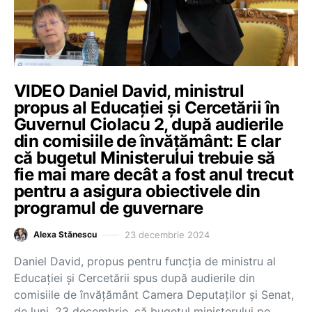
VIDEO Daniel David, ministrul
propus al Educației și Cercetării în
Guvernul Ciolacu 2, după audierile
din comisiile de învățământ: E clar
că bugetul Ministerului trebuie să
fie mai mare decât a fost anul trecut
pentru a asigura obiectivele din
programul de guvernare
23 decembrie 2024
Alexa Stănescu
Daniel David, propus pentru funcția de ministru al
Educației și Cercetării spus după audierile din
comisiile de învățământ Camera Deputaților și Senat,
de luni, 23 decembrie, că bugetul ministerului pe…