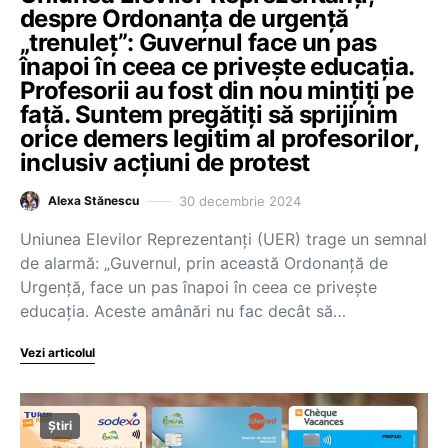
despre Ordonanța de urgență
„trenuleț”: Guvernul face un pas
înapoi în ceea ce privește educația.
Profesorii au fost din nou mințiți pe
față. Suntem pregătiți să sprijinim
orice demers legitim al profesorilor,
inclusiv acțiuni de protest
30 decembrie 2024
Alexa Stănescu
Uniunea Elevilor Reprezentanți (UER) trage un semnal
de alarmă: „Guvernul, prin această Ordonanță de
Urgență, face un pas înapoi în ceea ce privește
educația. Aceste amânări nu fac decât să…
Vezi articolul
Știri