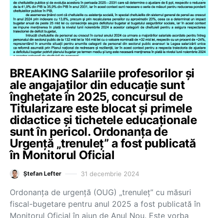
BREAKING Salariile profesorilor și
ale angajaților din educație sunt
înghețate în 2025, concursul de
Titularizare este blocat și primele
didactice și tichetele educaționale
sunt în pericol. Ordonanța de
Urgență „trenuleț” a fost publicată
în Monitorul Oficial
31 decembrie 2024
Ștefan Lefter
Ordonanța de urgență (OUG) „trenuleț” cu măsuri
fiscal-bugetare pentru anul 2025 a fost publicată în
Monitorul Oficial în ajun de Anul Nou. Este vorba