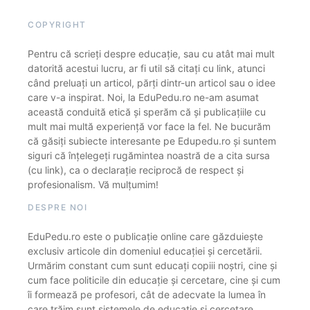
COPYRIGHT
Pentru că scrieți despre educație, sau cu atât mai mult
datorită acestui lucru, ar fi util să citați cu link, atunci
când preluați un articol, părți dintr-un articol sau o idee
care v-a inspirat. Noi, la EduPedu.ro ne-am asumat
această conduită etică și sperăm că și publicațiile cu
mult mai multă experiență vor face la fel. Ne bucurăm
că găsiți subiecte interesante pe Edupedu.ro și suntem
siguri că înțelegeți rugămintea noastră de a cita sursa
(cu link), ca o declarație reciprocă de respect și
profesionalism. Vă mulțumim!
DESPRE NOI
EduPedu.ro este o publicație online care găzduiește
exclusiv articole din domeniul educației și cercetării.
Urmărim constant cum sunt educați copiii noștri, cine și
cum face politicile din educație și cercetare, cine și cum
îi formează pe profesori, cât de adecvate la lumea în
care trăim sunt sistemele de educație și cercetare.