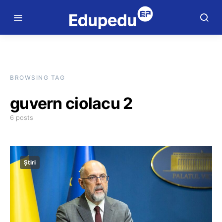
BROWSING TAG
guvern ciolacu 2
6 posts
Știri