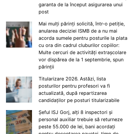
garanta de la început asigurarea unui
post
Mai mulți părinți solicită, într-o petiție,
anularea deciziei ISMB de a nu mai
acorda sumele pentru posturile la plata
cu ora din cadrul cluburilor copiilor:
Multe cercuri de activități extrașcolare
vor dispărea de la 1 septembrie, spun
părinții
Titularizare 2026. Astăzi, lista
posturilor pentru profesori va fi
actualizată, după repartizarea
candidaților pe posturi titularizabile
Șeful ISJ Gorj, alți 8 inspectori și
personal auxiliar trebuie să returneze
peste 55.000 de lei, bani acordați
pentru decontarea navetei, timp de