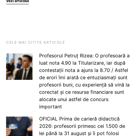
Vezi articolul
CELE MAI CITITE ARTICOLE
Profesorul Petruț Rizea: O profesoară a
luat nota 4.90 la Titularizare, iar după
contestații nota a ajuns la 8.70 / Astfel
de erori îmi arată ce entuziasmați sunt
profesorii buni, cu experiență să vină la
corectat și ce resurse financiare sunt
alocate unui astfel de concurs
important
OFICIAL Prima de carieră didactică
2026: profesorii primesc cei 1.500 de
lei până la 31 august și îi pot folosi