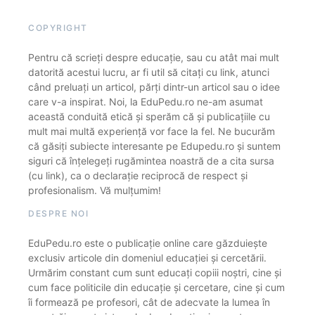
COPYRIGHT
Pentru că scrieți despre educație, sau cu atât mai mult
datorită acestui lucru, ar fi util să citați cu link, atunci
când preluați un articol, părți dintr-un articol sau o idee
care v-a inspirat. Noi, la EduPedu.ro ne-am asumat
această conduită etică și sperăm că și publicațiile cu
mult mai multă experiență vor face la fel. Ne bucurăm
că găsiți subiecte interesante pe Edupedu.ro și suntem
siguri că înțelegeți rugămintea noastră de a cita sursa
(cu link), ca o declarație reciprocă de respect și
profesionalism. Vă mulțumim!
DESPRE NOI
EduPedu.ro este o publicație online care găzduiește
exclusiv articole din domeniul educației și cercetării.
Urmărim constant cum sunt educați copiii noștri, cine și
cum face politicile din educație și cercetare, cine și cum
îi formează pe profesori, cât de adecvate la lumea în