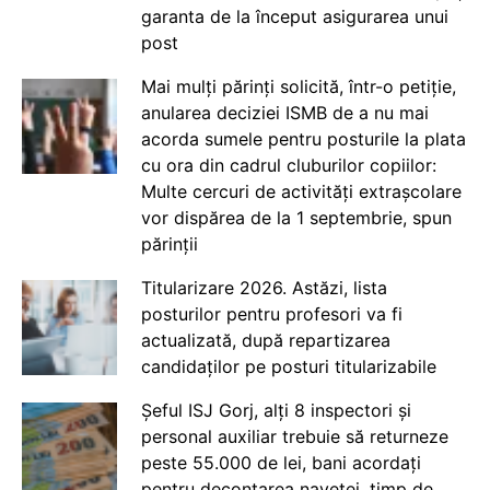
garanta de la început asigurarea unui
post
Mai mulți părinți solicită, într-o petiție,
anularea deciziei ISMB de a nu mai
acorda sumele pentru posturile la plata
cu ora din cadrul cluburilor copiilor:
Multe cercuri de activități extrașcolare
vor dispărea de la 1 septembrie, spun
părinții
Titularizare 2026. Astăzi, lista
posturilor pentru profesori va fi
actualizată, după repartizarea
candidaților pe posturi titularizabile
Șeful ISJ Gorj, alți 8 inspectori și
personal auxiliar trebuie să returneze
peste 55.000 de lei, bani acordați
pentru decontarea navetei, timp de