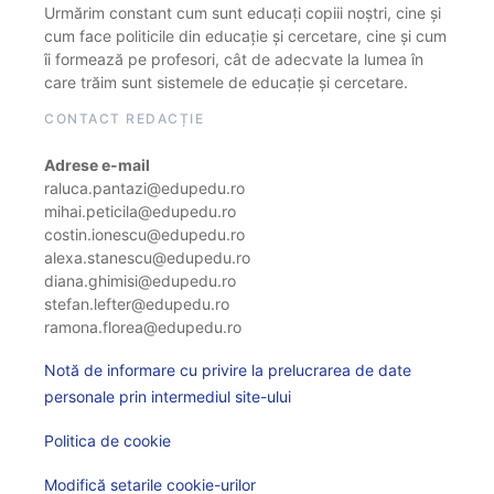
Urmărim constant cum sunt educați copiii noștri, cine și
cum face politicile din educație și cercetare, cine și cum
îi formează pe profesori, cât de adecvate la lumea în
care trăim sunt sistemele de educație și cercetare.
CONTACT REDACȚIE
Adrese e-mail
raluca.pantazi@edupedu.ro
mihai.peticila@edupedu.ro
costin.ionescu@edupedu.ro
alexa.stanescu@edupedu.ro
diana.ghimisi@edupedu.ro
stefan.lefter@edupedu.ro
ramona.florea@edupedu.ro
Notă de informare cu privire la prelucrarea de date
personale prin intermediul site-ului
Politica de cookie
Modifică setarile cookie-urilor