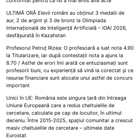
conformat pentru că nu a mai emis alte acte
ULTIMĂ ORĂ Elevii români au obținut 3 medalii de
aur, 2 de argint și 3 de bronz la Olimpiada
Internațională de Inteligență Artificială – IOAI 2026,
desfășurată în Kazahstan
Profesorul Petruț Rizea: O profesoară a luat nota 4.90
la Titularizare, iar după contestații nota a ajuns la
8.70 / Astfel de erori îmi arată ce entuziasmați sunt
profesorii buni, cu experiență să vină la corectat și ce
resurse financiare sunt alocate unui astfel de concurs
important
Unici în UE: România este singura țară din întreaga
Uniune Europeană care a redus cheltuielile de
cercetare, calculate pe cap de locuitor, în ultimul
deceniu. Între 2015-2025, spațiul comunitar a crescut
masiv cheltuielile de cercetare – ultimele date
Eurostat