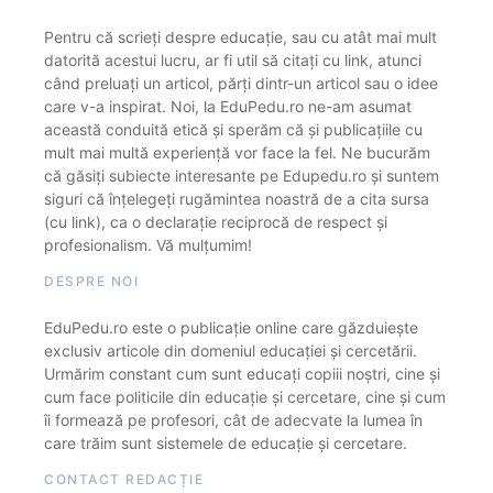
Pentru că scrieți despre educație, sau cu atât mai mult
datorită acestui lucru, ar fi util să citați cu link, atunci
când preluați un articol, părți dintr-un articol sau o idee
care v-a inspirat. Noi, la EduPedu.ro ne-am asumat
această conduită etică și sperăm că și publicațiile cu
mult mai multă experiență vor face la fel. Ne bucurăm
că găsiți subiecte interesante pe Edupedu.ro și suntem
siguri că înțelegeți rugămintea noastră de a cita sursa
(cu link), ca o declarație reciprocă de respect și
profesionalism. Vă mulțumim!
DESPRE NOI
EduPedu.ro este o publicație online care găzduiește
exclusiv articole din domeniul educației și cercetării.
Urmărim constant cum sunt educați copiii noștri, cine și
cum face politicile din educație și cercetare, cine și cum
îi formează pe profesori, cât de adecvate la lumea în
care trăim sunt sistemele de educație și cercetare.
CONTACT REDACȚIE