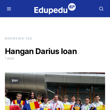
BROWSING TAG
Hangan Darius Ioan
1 post
Știri