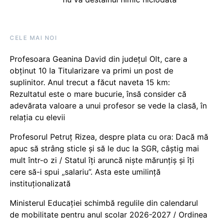
CELE MAI NOI
Profesoara Geanina David din județul Olt, care a
obținut 10 la Titularizare va primi un post de
suplinitor. Anul trecut a făcut naveta 15 km:
Rezultatul este o mare bucurie, însă consider că
adevărata valoare a unui profesor se vede la clasă, în
relația cu elevii
Profesorul Petruț Rizea, despre plata cu ora: Dacă mă
apuc să strâng sticle și să le duc la SGR, câștig mai
mult într-o zi / Statul îți aruncă niște mărunțiș și îți
cere să-i spui „salariu”. Asta este umilință
instituționalizată
Ministerul Educației schimbă regulile din calendarul
de mobilitate pentru anul școlar 2026-2027 / Ordinea