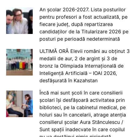
An școlar 2026-2027. Lista posturilor
pentru profesori a fost actualizată, pe
fiecare județ, după repartizarea
candidaților de la Titularizare 2026 pe
posturi pe perioadă nedeterminată
ULTIMĂ ORĂ Elevii români au obținut 3
medalii de aur, 2 de argint și 3 de
bronz la Olimpiada Internațională de
Inteligență Artificială – IOAI 2026,
desfășurată în Kazahstan
Încă mai sunt școli în care consilierii
școlari își desfășoară activitatea prin
biblioteci, pe la cabinetul medical, pe
holuri sau în cancelarii, atrage atenția
consilierul școlar Aura Stănculescu /
Sunt spații inadecvate în care copilul
nu va destăinui nimic niciodată