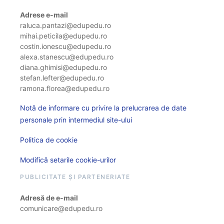
Adrese e-mail
raluca.pantazi@edupedu.ro
mihai.peticila@edupedu.ro
costin.ionescu@edupedu.ro
alexa.stanescu@edupedu.ro
diana.ghimisi@edupedu.ro
stefan.lefter@edupedu.ro
ramona.florea@edupedu.ro
Notă de informare cu privire la prelucrarea de date
personale prin intermediul site-ului
Politica de cookie
Modifică setarile cookie-urilor
PUBLICITATE ȘI PARTENERIATE
Adresă de e-mail
comunicare@edupedu.ro