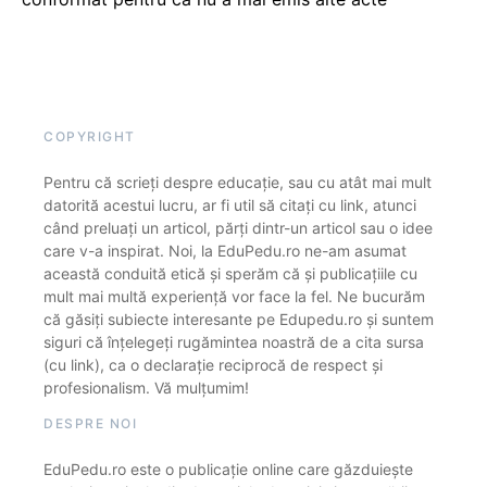
COPYRIGHT
Pentru că scrieți despre educație, sau cu atât mai mult
datorită acestui lucru, ar fi util să citați cu link, atunci
când preluați un articol, părți dintr-un articol sau o idee
care v-a inspirat. Noi, la EduPedu.ro ne-am asumat
această conduită etică și sperăm că și publicațiile cu
mult mai multă experiență vor face la fel. Ne bucurăm
că găsiți subiecte interesante pe Edupedu.ro și suntem
siguri că înțelegeți rugămintea noastră de a cita sursa
(cu link), ca o declarație reciprocă de respect și
profesionalism. Vă mulțumim!
DESPRE NOI
EduPedu.ro este o publicație online care găzduiește