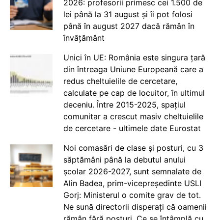
2026: profesorii primesc cei 1.500 de
lei până la 31 august și îi pot folosi
până în august 2027 dacă rămân în
învățământ
Unici în UE: România este singura țară
din întreaga Uniune Europeană care a
redus cheltuielile de cercetare,
calculate pe cap de locuitor, în ultimul
deceniu. Între 2015-2025, spațiul
comunitar a crescut masiv cheltuielile
de cercetare - ultimele date Eurostat
Noi comasări de clase și posturi, cu 3
săptămâni până la debutul anului
școlar 2026-2027, sunt semnalate de
Alin Badea, prim-vicepreședinte USLI
Gorj: Ministerul o comite grav de tot.
Ne sună directorii disperați că oamenii
rămân fără posturi. Ce se întâmplă cu