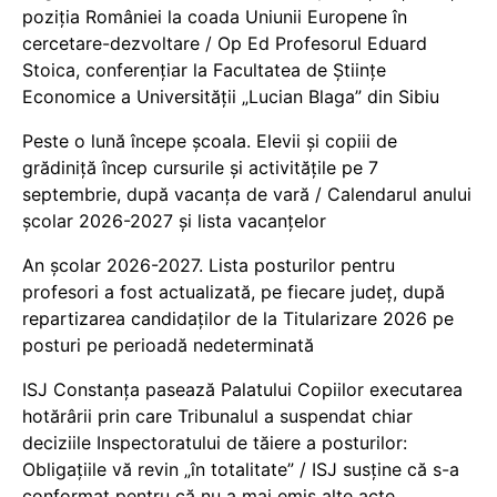
poziția României la coada Uniunii Europene în
cercetare-dezvoltare / Op Ed Profesorul Eduard
Stoica, conferențiar la Facultatea de Științe
Economice a Universității „Lucian Blaga” din Sibiu
Peste o lună începe școala. Elevii și copiii de
grădiniță încep cursurile și activitățile pe 7
septembrie, după vacanța de vară / Calendarul anului
școlar 2026-2027 și lista vacanțelor
An școlar 2026-2027. Lista posturilor pentru
profesori a fost actualizată, pe fiecare județ, după
repartizarea candidaților de la Titularizare 2026 pe
posturi pe perioadă nedeterminată
ISJ Constanța pasează Palatului Copiilor executarea
hotărârii prin care Tribunalul a suspendat chiar
deciziile Inspectoratului de tăiere a posturilor:
Obligațiile vă revin „în totalitate” / ISJ susține că s-a
conformat pentru că nu a mai emis alte acte