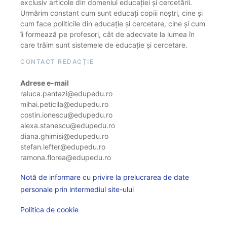
exclusiv articole din domeniul educației și cercetării.
Urmărim constant cum sunt educați copiii noștri, cine și
cum face politicile din educație și cercetare, cine și cum
îi formează pe profesori, cât de adecvate la lumea în
care trăim sunt sistemele de educație și cercetare.
CONTACT REDACȚIE
Adrese e-mail
raluca.pantazi@edupedu.ro
mihai.peticila@edupedu.ro
costin.ionescu@edupedu.ro
alexa.stanescu@edupedu.ro
diana.ghimisi@edupedu.ro
stefan.lefter@edupedu.ro
ramona.florea@edupedu.ro
Notă de informare cu privire la prelucrarea de date
personale prin intermediul site-ului
Politica de cookie