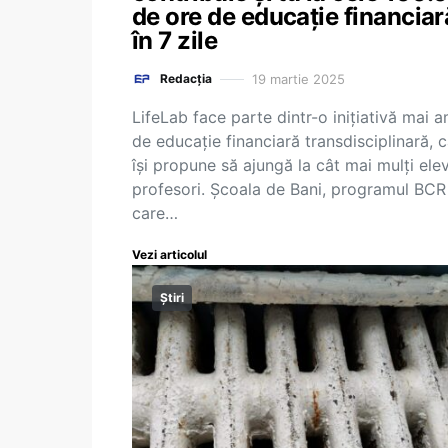
de ore de educație financiar
în 7 zile
19 martie 2025
Redacția
LifeLab face parte dintr-o inițiativă mai 
de educație financiară transdisciplinară, 
își propune să ajungă la cât mai mulți elev
profesori. Școala de Bani, programul BCR
care…
Vezi articolul
Știri