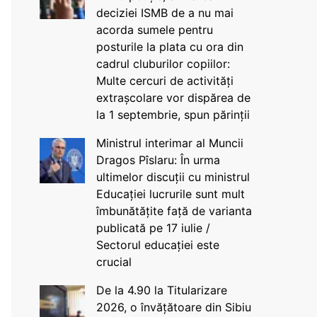
deciziei ISMB de a nu mai
acorda sumele pentru
posturile la plata cu ora din
cadrul cluburilor copiilor:
Multe cercuri de activități
extrașcolare vor dispărea de
la 1 septembrie, spun părinții
Ministrul interimar al Muncii
Dragos Pîslaru: În urma
ultimelor discuții cu ministrul
Educației lucrurile sunt mult
îmbunătățite față de varianta
publicată pe 17 iulie /
Sectorul educației este
crucial
De la 4.90 la Titularizare
2026, o învățătoare din Sibiu