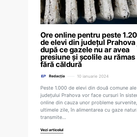
Ore online pentru peste 1.2
de elevi din județul Prahova 
după ce gazele nu ar avea
presiune și școlile au rămas
fără căldură
10 ianuarie 2024
Redacția
Peste 1.000 de elevi din două comune ale
judeţului Prahova vor face cursuri în sist
online din cauza unor probleme survenite,
ultimele zile, în alimentarea cu gaze natur
transmite…
Vezi articolul