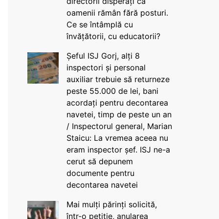
directorii disperați că
oamenii rămân fără posturi.
Ce se întâmplă cu
învățătorii, cu educatorii?
Șeful ISJ Gorj, alți 8
inspectori și personal
auxiliar trebuie să returneze
peste 55.000 de lei, bani
acordați pentru decontarea
navetei, timp de peste un an
/ Inspectorul general, Marian
Staicu: La vremea aceea nu
eram inspector șef. ISJ ne-a
cerut să depunem
documente pentru
decontarea navetei
Mai mulți părinți solicită,
într-o petiție, anularea