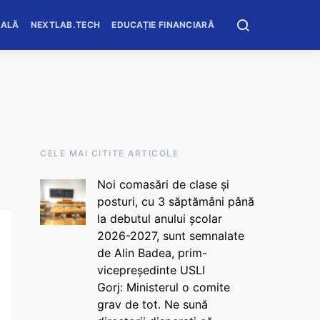
OALĂ
NEXTLAB.TECH
EDUCAȚIE FINANCIARĂ
CELE MAI CITITE ARTICOLE
Noi comasări de clase și
posturi, cu 3 săptămâni până
la debutul anului școlar
2026-2027, sunt semnalate
de Alin Badea, prim-
vicepreședinte USLI
Gorj: Ministerul o comite
grav de tot. Ne sună