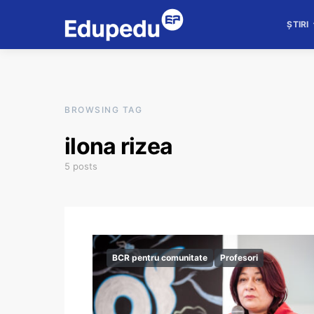
ȘTIRI
BROWSING TAG
ilona rizea
5 posts
BCR pentru comunitate
Profesori