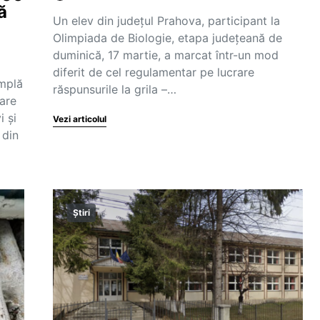
ă
Un elev din județul Prahova, participant la
Olimpiada de Biologie, etapa județeană de
duminică, 17 martie, a marcat într-un mod
diferit de cel regulamentar pe lucrare
amplă
răspunsurile la grila –…
care
i și
Vezi articolul
 din
Știri