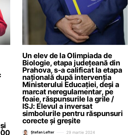
Un elev de la Olimpiada de
Biologie, etapa județeană din
Prahova, s-a calificat la etapa
c
națională după intervenția
Ministerului Educației, deși a
marcat neregulamentar, pe
foaie, răspunsurile la grile /
ISJ: Elevul a inversat
simbolurile pentru răspunsuri
corecte și greșite
și
.000
29 martie 2024
Ștefan Lefter