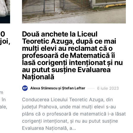
00
Două anchete la Liceul
joi,
Teoretic Azuga, după ce mai
mulți elevi au reclamat că o
profesoară de Matematică îi
lasă corigenți intenționat și nu
au putut susține Evaluarea
Națională
6 iulie 2023
Alexa Stănescu și Ștefan Lefter
em
 în
Conducerea Liceului Teoretic Azuga, din
ale,
județul Prahova, unde mai mulți elevi s-au
plâns că o profesoară de matematică i-a lăsat
corigenți intenționat, și nu au putut susține
Evaluarea Națională, a…