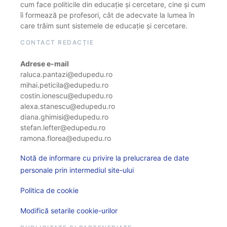
cum face politicile din educație și cercetare, cine și cum
îi formează pe profesori, cât de adecvate la lumea în
care trăim sunt sistemele de educație și cercetare.
CONTACT REDACȚIE
Adrese e-mail
raluca.pantazi@edupedu.ro
mihai.peticila@edupedu.ro
costin.ionescu@edupedu.ro
alexa.stanescu@edupedu.ro
diana.ghimisi@edupedu.ro
stefan.lefter@edupedu.ro
ramona.florea@edupedu.ro
Notă de informare cu privire la prelucrarea de date
personale prin intermediul site-ului
Politica de cookie
Modifică setarile cookie-urilor