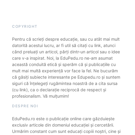
COPYRIGHT
Pentru că scrieți despre educație, sau cu atât mai mult
datorită acestui lucru, ar fi util să citați cu link, atunci
când preluați un articol, părți dintr-un articol sau o idee
care v-a inspirat. Noi, la EduPedu.ro ne-am asumat
această conduită etică și sperăm că și publicațiile cu
mult mai multă experiență vor face la fel. Ne bucurăm
că găsiți subiecte interesante pe Edupedu.ro și suntem
siguri că înțelegeți rugămintea noastră de a cita sursa
(cu link), ca o declarație reciprocă de respect și
profesionalism. Vă mulțumim!
DESPRE NOI
EduPedu.ro este o publicație online care găzduiește
exclusiv articole din domeniul educației și cercetării.
Urmărim constant cum sunt educați copiii noștri, cine și