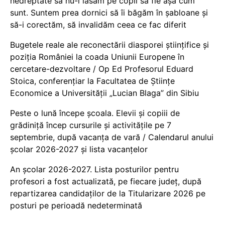
nedreptate să nu-i lăsăm pe copii să fie așa cum
sunt. Suntem prea dornici să îi băgăm în șabloane și
să-i corectăm, să invalidăm ceea ce fac diferit
Bugetele reale ale reconectării diasporei științifice și
poziția României la coada Uniunii Europene în
cercetare-dezvoltare / Op Ed Profesorul Eduard
Stoica, conferențiar la Facultatea de Științe
Economice a Universității „Lucian Blaga” din Sibiu
Peste o lună începe școala. Elevii și copiii de
grădiniță încep cursurile și activitățile pe 7
septembrie, după vacanța de vară / Calendarul anului
școlar 2026-2027 și lista vacanțelor
An școlar 2026-2027. Lista posturilor pentru
profesori a fost actualizată, pe fiecare județ, după
repartizarea candidaților de la Titularizare 2026 pe
posturi pe perioadă nedeterminată